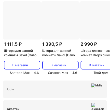
1 111,5 ₽
1 390,5 ₽
2 990 ₽
Штора для ванной
Штора для ванной
Штора для ванных
комнаты Savol (Савол)
комнаты Savol (Савол)
комнат Drops сини
белый S-3DW (
бежевый S-01820D
голубой 180*200
Ridder
В магазин
В магазин
В магазин
Santech Max
4.6
Santech Max
4.6
Твой дом
Iddis
Акватек