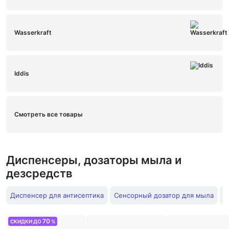
Wasserkraft
Iddis
Смотреть все товары
Диспенсеры, дозаторы мыла и
дезсредств
Диспенсер для антисептика
Сенсорный дозатор для мыла
Д
70
СКИДКИ ДО
%