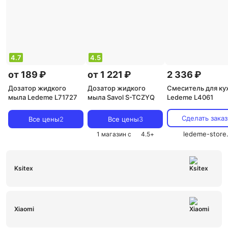
4.7
4.5
от 189 ₽
от 1 221 ₽
2 336 ₽
Дозатор жидкого
Дозатор жидкого
Смеситель для ку
мыла Ledeme L71727
мыла Savol S-TCZYQ
Ledeme L4061
Сделать заказ
Все цены
2
Все цены
3
ledeme-store
1 магазин с
4.5
+
Ksitex
Xiaomi