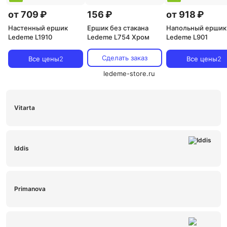
от 709 ₽
156 ₽
от 918 ₽
Настенный ершик
Ершик без стакана
Напольный ершик
Ledeme L1910
Ledeme L754 Хром
Ledeme L901
Сделать заказ
Все цены
2
Все цены
2
ledeme-store.ru
Vitarta
Iddis
Primanova