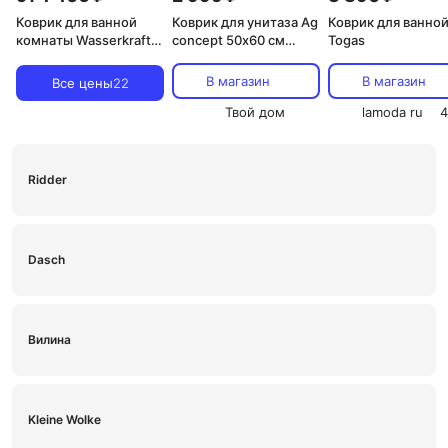
Коврик для ванной
Коврик для унитаза Ag
Коврик для ванно
комнаты Wasserkraft
concept 50х60 см
Togas
Vils BM-1031
круги белый
В магазин
В магазин
Все цены
22
Твой дом
lamoda ru
4
Ridder
Dasch
Вилина
Kleine Wolke