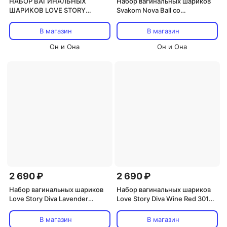
НАБОР ВАГИНАЛЬНЫХ
Набор вагинальных шариков
ШАРИКОВ LOVE STORY
Svakom Nova Ball со
CARMEN TEA ROSE
смещенным центром тяжести
- зеленый
В магазин
В магазин
Он и Она
Он и Она
2 690 ₽
2 690 ₽
Набор вагинальных шариков
Набор вагинальных шариков
Love Story Diva Lavender
Love Story Diva Wine Red 3012-
Sunset 3012-03lola
02lola
В магазин
В магазин