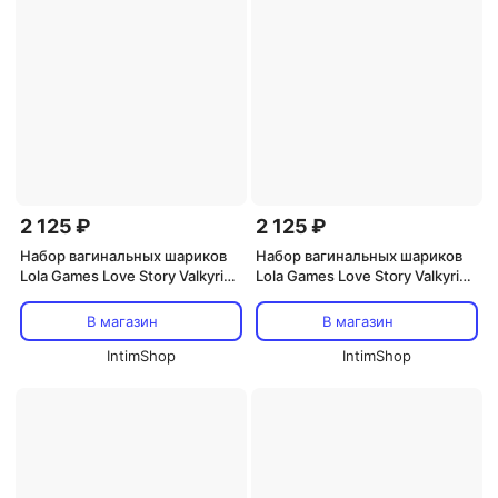
2 125 ₽
2 125 ₽
Набор вагинальных шариков
Набор вагинальных шариков
Lola Games Love Story Valkyrie,
Lola Games Love Story Valkyrie,
бордовый
фиолетовый
В магазин
В магазин
IntimShop
IntimShop