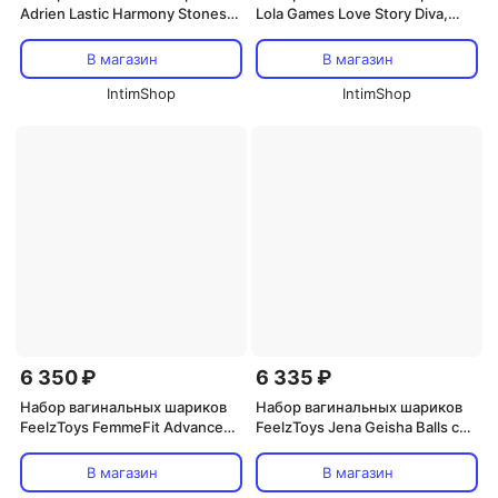
Adrien Lastic Harmony Stones,
Lola Games Love Story Diva,
разноцветные
розовый
В магазин
В магазин
IntimShop
IntimShop
6 350 ₽
6 335 ₽
Набор вагинальных шариков
Набор вагинальных шариков
FeelzToys FemmeFit Advanced
FeelzToys Jena Geisha Balls со
Pelvic Muscle, 3 шт
смещенным центром
тяжести, разноцветный
В магазин
В магазин