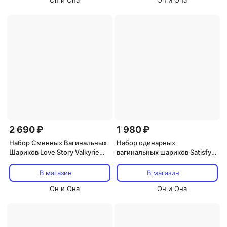
Он и Она
Он и Она
2 690 ₽
1 980 ₽
Набор Сменных Вагинальных
Набор одинарных
Шариков Love Story Valkyrie
вагинальных шариков Satisfyer
Wine Red 3013-02lola
Yoni Power 2, 3 предмета,
силикон, голубой
В магазин
В магазин
Он и Она
Он и Она