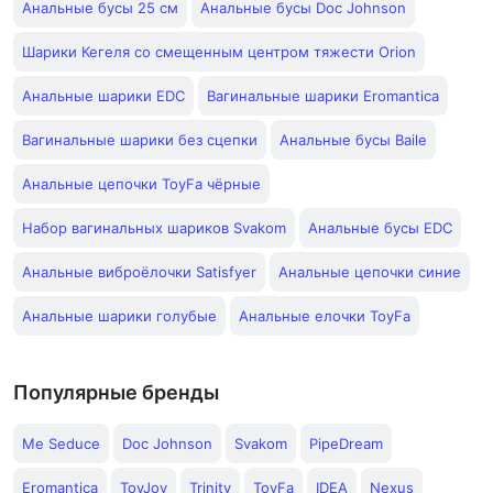
Анальные бусы 25 см
Анальные бусы Doc Johnson
Шарики Кегеля со смещенным центром тяжести Orion
Анальные шарики EDC
Вагинальные шарики Eromantica
Вагинальные шарики без сцепки
Анальные бусы Baile
Анальные цепочки ToyFa чёрные
Набор вагинальных шариков Svakom
Анальные бусы EDC
Анальные виброёлочки Satisfyer
Анальные цепочки синие
Анальные шарики голубые
Анальные елочки ToyFa
Популярные бренды
Me Seduce
Doc Johnson
Svakom
PipeDream
Eromantica
ToyJoy
Trinity
ToyFa
IDEA
Nexus