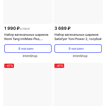
1 990 ₽
3 689 ₽
3 790 ₽
Набор вагинальных шариков
Набор вагинальных шариков
Nomi Tang IntiMate Plus,
Satisfyer Yoni Power 2, голубой
фуксия
В магазин
В магазин
IntimShop
IntimShop
-
47
%
-
47
%