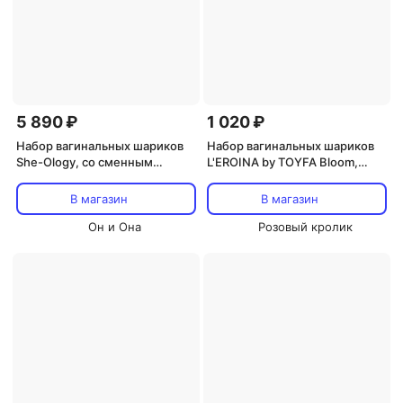
5 890 ₽
1 020 ₽
Набор вагинальных шариков
Набор вагинальных шариков
She-Ology, со сменным
L'EROINA by TOYFA Bloom,
грузом, силикон,
силикон, фиолетово-розовый,
разноцветные
? 3,1/3,1/2,6-3 см
В магазин
В магазин
Он и Она
Розовый кролик