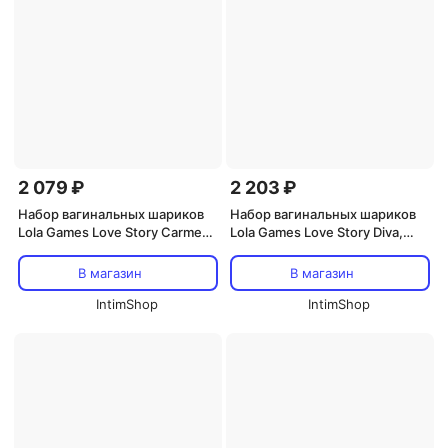
2 079 ₽
2 203 ₽
Набор вагинальных шариков
Набор вагинальных шариков
Lola Games Love Story Carmen,
Lola Games Love Story Diva,
бордовый
бордовый
В магазин
В магазин
IntimShop
IntimShop