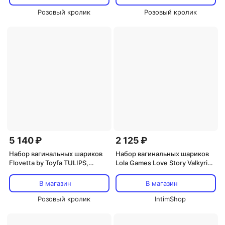
Розовый кролик
Розовый кролик
5 140 ₽
2 125 ₽
Набор вагинальных шариков
Набор вагинальных шариков
Flovetta by Toyfa TULIPS,
Lola Games Love Story Valkyrie,
силикон, розовый, 5,3 см
розовый
В магазин
В магазин
Розовый кролик
IntimShop