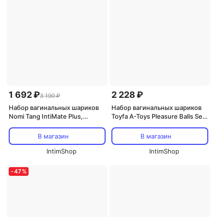
1 692 ₽
2 228 ₽
3 190 ₽
Набор вагинальных шариков
Набор вагинальных шариков
Nomi Tang IntiMate Plus,
Toyfa A-Toys Pleasure Balls Set,
розовая сакура
розовый
В магазин
В магазин
IntimShop
IntimShop
-
47
%