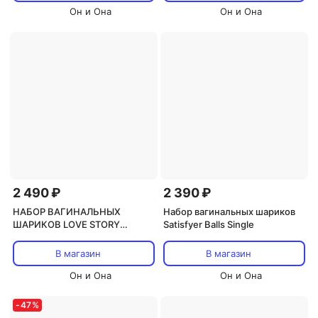
Он и Она
Он и Она
2 490 ₽
2 390 ₽
НАБОР ВАГИНАЛЬНЫХ
Набор вагинальных шариков
ШАРИКОВ LOVE STORY
Satisfyer Balls Single
CARMEN WINE RED
В магазин
В магазин
Он и Она
Он и Она
-
47
%