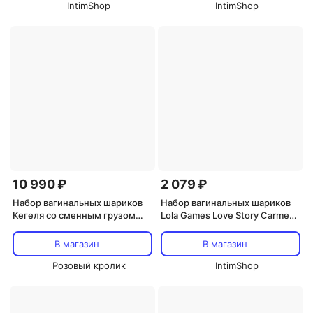
IntimShop
IntimShop
10 990 ₽
2 079 ₽
Набор вагинальных шариков
Набор вагинальных шариков
Кегеля со сменным грузом
Lola Games Love Story Carmen,
She-Ology
фиолетовый
В магазин
В магазин
Розовый кролик
IntimShop