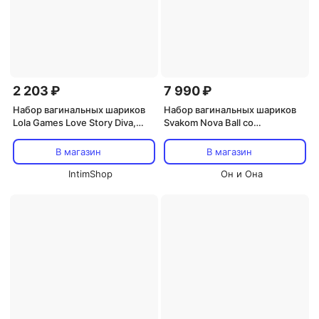
2 203 ₽
7 990 ₽
Набор вагинальных шариков
Набор вагинальных шариков
Lola Games Love Story Diva,
Svakom Nova Ball со
фиолетовый
смещенным центром тяжести
- красный
В магазин
В магазин
IntimShop
Он и Она