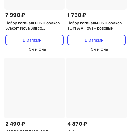
7 990 ₽
1 750 ₽
Набор вагинальных шариков
Набор вагинальных шариков
Svakom Nova Ball со
TOYFA A-Toys – розовый
смещенным центром тяжести
- сливовый
В магазин
В магазин
Он и Она
Он и Она
2 490 ₽
4 870 ₽