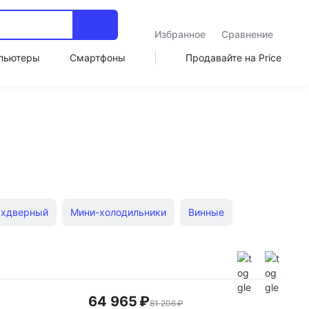
Избранное
Сравнение
пьютеры
Смартфоны
Продавайте на Price
ухдверный
Мини-холодильники
Винные
ие
Встраиваемые
Мини-для напитков
64 965 ₽
81 206 ₽