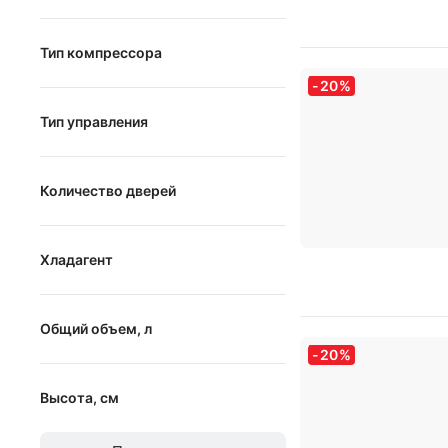
Тип компрессора
-
20
%
линейный
Тип управления
инверторный
электронное
стандартный
Количество дверей
электронно-механическое
механическое
от
до
Хладагент
R600a
Общий объем, л
R134a
-
20
%
R290
от
до
Высота, см
от
до