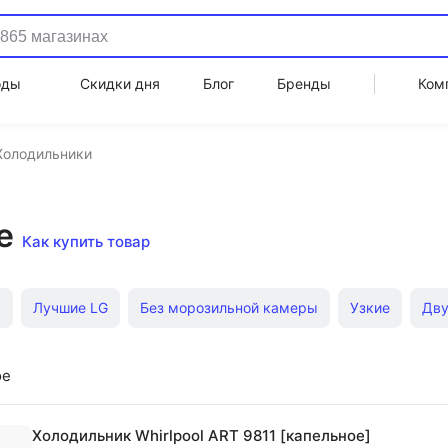
оды
Скидки дня
Блог
Бренды
Ком
Холодильники
е
Как купить товар
м
Лучшие LG
Без морозильной камеры
Узкие
Дв
афы
Двухдверные
Сайд бай сайд (side by side)
Лучш
ое
Холодильник Whirlpool ART 9811 [капельное]