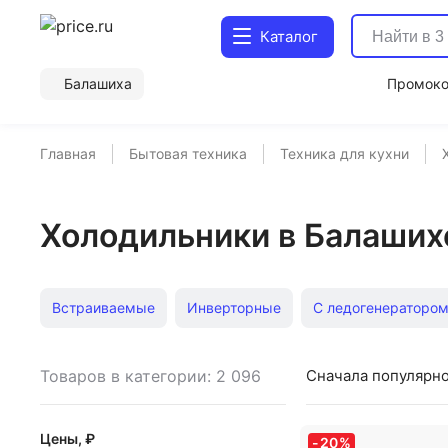
Каталог
Балашиха
Промок
Главная
Бытовая техника
Техника для кухни
Холодильники в Балаших
Встраиваемые
Инверторные
С ледогенераторо
Встраиваемые винные шкафы
Bosch
Винные шк
Товаров в категории: 2 096
Сначала популярн
Whirlpool
Двухдверные LG
Глубина 60 см
Цены, ₽
-
20
%