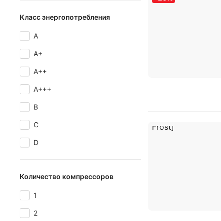
Класс энергопотребления
A
A+
A++
A+++
B
C
D
Количество компрессоров
1
2