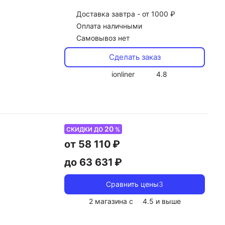
Доставка
завтра -
от 1000 ₽
Оплата наличными
Самовывоз нет
Сделать заказ
ionliner
4.8
20
СКИДКИ ДО
%
от 58 110 ₽
до 63 631 ₽
Сравнить цены
3
2 магазина с
4.5
и выше