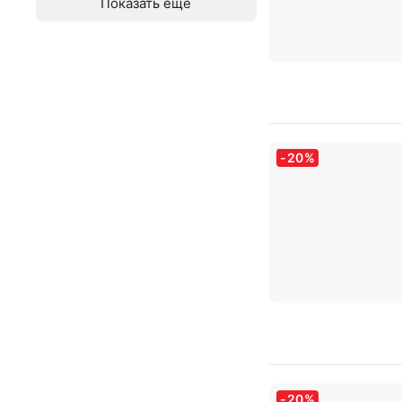
Показать еще
-
20
%
-
20
%