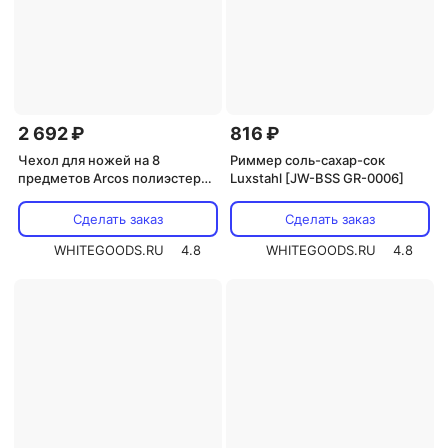
2 692 ₽
816 ₽
Чехол для ножей на 8
Риммер соль-сахар-сок
предметов Arcos полиэстер
Luxstahl [JW-BSS GR-0006]
,L=46,B=27,5см черный
(690400)
Сделать заказ
Сделать заказ
WHITEGOODS.RU
4.8
WHITEGOODS.RU
4.8