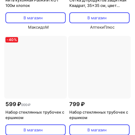
нить кухонная РЫЖИЙ КОТ
Сетка д/продуктов защитная
100м хлопок
Квадрат, 35x35 см, цвет
МИКС
В магазин
В магазин
МаксидоМ
АптекиПлюс
-
40
%
599 ₽
799 ₽
999 ₽
Набор стеклянных трубочек с
Набор стеклянных трубочек с
ершиком
ершиком
В магазин
В магазин