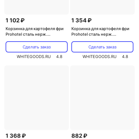
1 102 ₽
1 354 ₽
Корзинка для картофеля фри
Корзинка для картофеля фри
Prohotel сталь нерж.
Prohotel сталь нерж.
,H=60,L=105,B=90мм (BSK196)
D=90,H=85,L=80мм (BSKR9)
Сделать заказ
Сделать заказ
WHITEGOODS.RU
4.8
WHITEGOODS.RU
4.8
1 368 ₽
882 ₽