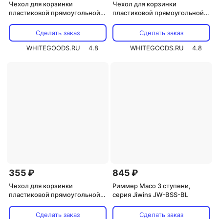
Чехол для корзинки
Чехол для корзинки
пластиковой прямоугольной
пластиковой прямоугольной
Luxstahl лен коричневый для
Luxstahl рогожка черный для
арт. 178084
арт. 178084 и 178083
Сделать заказ
Сделать заказ
WHITEGOODS.RU
4.8
WHITEGOODS.RU
4.8
355 ₽
845 ₽
Чехол для корзинки
Риммер Maco 3 ступени,
пластиковой прямоугольной
серия Jiwins JW-BSS-BL
Luxstahl Мати коричневый с
золотом для арт. 178084 и
Сделать заказ
Сделать заказ