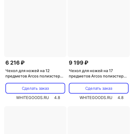
6 216 ₽
9 199 ₽
Чехол для ножей на 12
Чехол для ножей на 17
предметов Arcos полиэстер
предметов Arcos полиэстер
,L=73,B=51см (690500)
,L=92,B=52см черный
(691400)
Сделать заказ
Сделать заказ
WHITEGOODS.RU
4.8
WHITEGOODS.RU
4.8