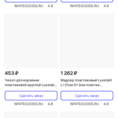
178083
WHITEGOODS.RU
4.8
WHITEGOODS.RU
4.8
453 ₽
1 262 ₽
Чехол для корзинки
Мадлер пластиковый Luxstahl
пластиковой круглой Luxstahl
L=21см D=3см пластик
рогожка серый для арт.
[2121507, 10640000]
178067
Сделать заказ
Сделать заказ
WHITEGOODS.RU
4.8
WHITEGOODS.RU
4.8