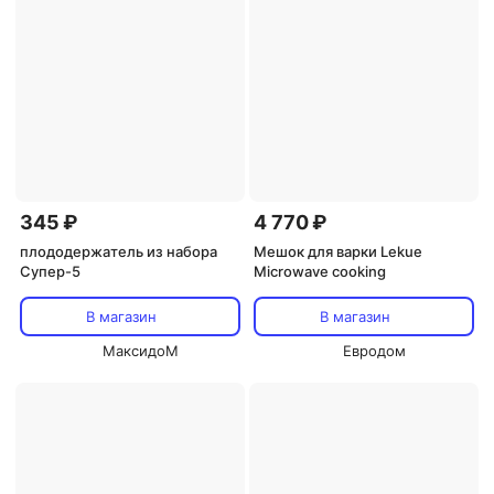
345 ₽
4 770 ₽
плододержатель из набора
Мешок для варки Lekue
Супер-5
Microwave cooking
В магазин
В магазин
МаксидоМ
Евродом