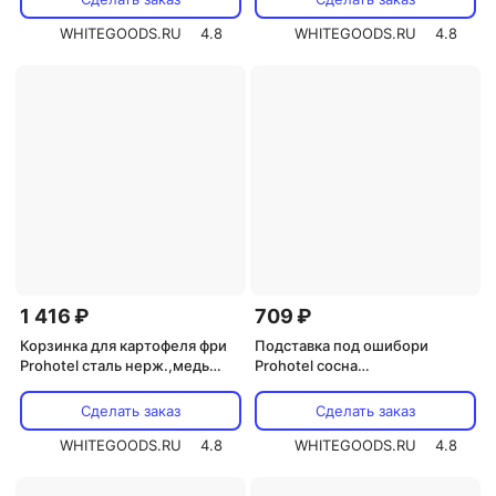
WHITEGOODS.RU
4.8
WHITEGOODS.RU
4.8
1 416 ₽
709 ₽
Корзинка для картофеля фри
Подставка под ошибори
Prohotel сталь нерж.,медь
Prohotel сосна
,H=80,L=95,B=90мм
,H=10,L=185,B=75мм
(BSKR95C)
коричнев. (G17-SZ001/19-
Сделать заказ
Сделать заказ
0398B-1)
WHITEGOODS.RU
4.8
WHITEGOODS.RU
4.8