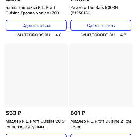
Барная линейка P.L. Proff
Риммер The Bars B003N
Cuisine Граппа Nonino (700
(81250189)
мл/1 л)
Сделать заказ
Сделать заказ
WHITEGOODS.RU
4.8
WHITEGOODS.RU
4.8
553 ₽
601 ₽
Мадлер P.L. Proff Cuisine 20,5
Мадлер P.L. Proff Cuisine 21 см
см нерж. с медным
нерж.
покрытием