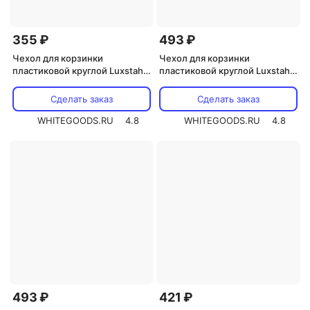
355 ₽
493 ₽
Чехол для корзинки
Чехол для корзинки
пластиковой круглой Luxstahl
пластиковой круглой Luxstahl
Мати коричневая с золотом
лен серый для арт. 178068
для арт. 178068
Сделать заказ
Сделать заказ
WHITEGOODS.RU
4.8
WHITEGOODS.RU
4.8
493 ₽
421 ₽