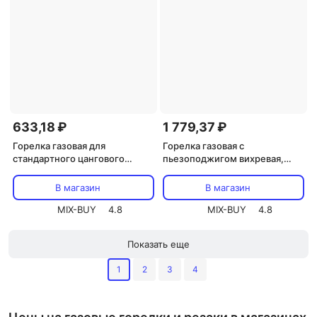
633,18 ₽
1 779,37 ₽
Горелка газовая для
Горелка газовая с
стандартного цангового
пьезоподжигом вихревая,
баллона, цена за 1 шт
удлиненный ствол, цена за 1
шт
В магазин
В магазин
MIX-BUY
4.8
MIX-BUY
4.8
Показать еще
1
2
3
4