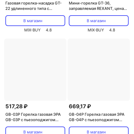
Газовая горелка-насадка GT-
Мини-горелка GT-36,
22 удлиненного типа с
заправляемая REXANT, цена
пьезоподжигом REXANT, цена
за 1 шт
за 1 шт
В магазин
В магазин
MIX-BUY
4.8
MIX-BUY
4.8
517,28 ₽
669,17 ₽
GB-03P Горелка газовая ЭРА
GB-04P Горелка газовая ЭРА
GB-03P с пьезоподжигом
GB-04P с пьезоподжигом
установка на баллон, цена за 1
установка на баллон, цена за 1
шт
шт
В магазин
В магазин