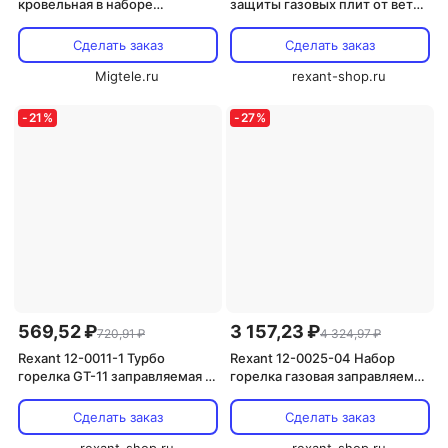
кровельная в наборе
защиты газовых плит от ветра
ГВП-450КР
«Щит» 1 шт
Сделать заказ
Сделать заказ
Migtele.ru
rexant-shop.ru
-
21
%
-
27
%
569,52 ₽
3 157,23 ₽
720,91 ₽
4 324,97 ₽
Rexant 12-0011-1 Турбо
Rexant 12-0025-04 Набор
горелка GT-11 заправляемая 1
горелка газовая заправляемая
шт
GT-25 + газ 1 наб.
Сделать заказ
Сделать заказ