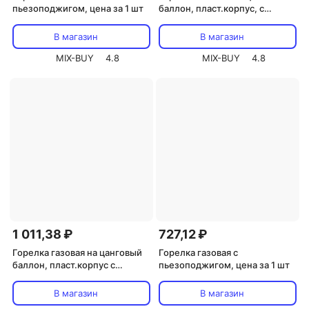
пьезоподжигом, цена за 1 шт
баллон, пласт.корпус, с
пьезоподжигом, вращение
360°, сопло 22 мм, цена за 1
В магазин
В магазин
шт
MIX-BUY
4.8
MIX-BUY
4.8
1 011,38 ₽
727,12 ₽
Горелка газовая на цанговый
Горелка газовая с
баллон, пласт.корпус с
пьезоподжигом, цена за 1 шт
рукоятью, с пьезоподжигом,
сопло 22 мм, цена за 1 шт
В магазин
В магазин