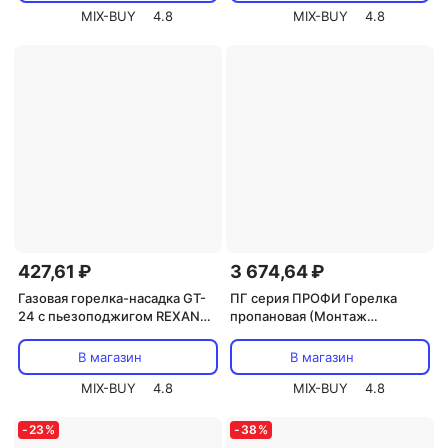
MIX-BUY
4.8
MIX-BUY
4.8
427,61 ₽
3 674,64 ₽
Газовая горелка-насадка GT-
ПГ серия ПРОФИ Горелка
24 с пьезоподжигом REXANT,
пропановая (Монтаж
цена за 1 шт
термоусаживаемых трубок,
кровельные работы, пайка
В магазин
В магазин
металла), цена за 1 шт
MIX-BUY
4.8
MIX-BUY
4.8
-
23
%
-
38
%