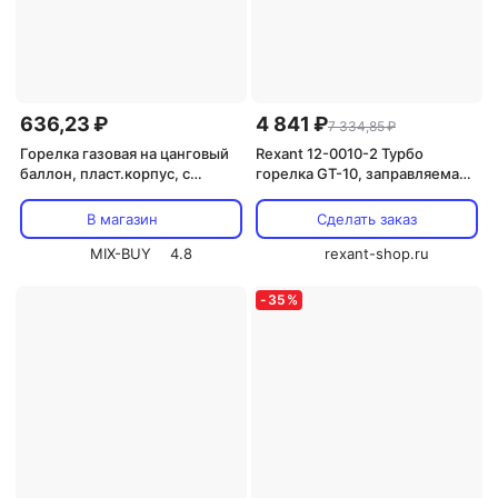
636,23 ₽
4 841 ₽
7 334,85 ₽
Горелка газовая на цанговый
Rexant 12-0010-2 Турбо
баллон, пласт.корпус, с
горелка GT-10, заправляемая
пьезоподжигом, вращение
20 шт
360°, регулир.формы пламени,
В магазин
Сделать заказ
сопло 22 мм, цена за 1 шт
MIX-BUY
4.8
rexant-shop.ru
-
35
%