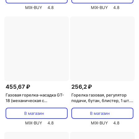
MIX-BUY
4.8
MIX-BUY
4.8
455,67 ₽
256,2 ₽
Газовая горелка-насадка GT-
Горелка газовая, регулятор
18 (механическая с
подачи, бутан, блистер, 1 шт.,
регулятором) паяльного типа
Гранит TDM, цена за 1 шт
REXANT, цена за 1 шт
В магазин
В магазин
MIX-BUY
4.8
MIX-BUY
4.8