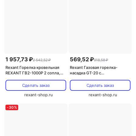
1 957,73 ₽
569,52 ₽
2 542,52 ₽
918,58 ₽
Rexant Горелка кровельная
Rexant Газовая горелка-
REXANT ГВ2-1000Р 2 сопла,
насадка GT-20 с
11-0992 1 шт
пьезоподжигом 12-0020 1 шт
Сделать заказ
Сделать заказ
rexant-shop.ru
rexant-shop.ru
-
30
%