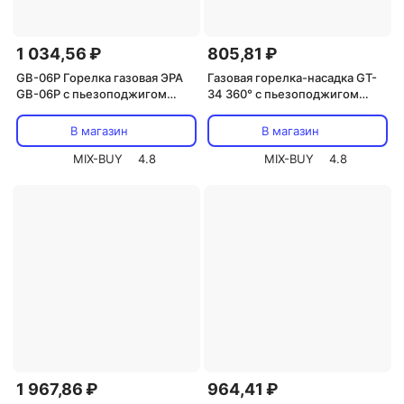
1 034,56 ₽
805,81 ₽
GB-06P Горелка газовая ЭРА
Газовая горелка-насадка GT-
GB-06P с пьезоподжигом
34 360° с пьезоподжигом
установка на баллон
REXANT, цена за 1 шт
вращение 360 градусов, цена
В магазин
В магазин
за 1 шт
MIX-BUY
4.8
MIX-BUY
4.8
1 967,86 ₽
964,41 ₽