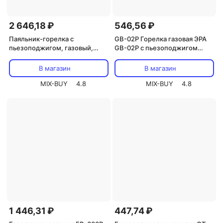
2 646,18 ₽
546,56 ₽
Паяльник-горелка с
GB-02P Горелка газовая ЭРА
пьезоподжигом, газовый,
GB-02P с пьезоподжигом
17мл, 6 насадок + припой +
установка на баллон, цена за 1
губка, коробка REXANT, цена
шт
В магазин
В магазин
за 1 шт
MIX-BUY
4.8
MIX-BUY
4.8
1 446,31 ₽
447,74 ₽