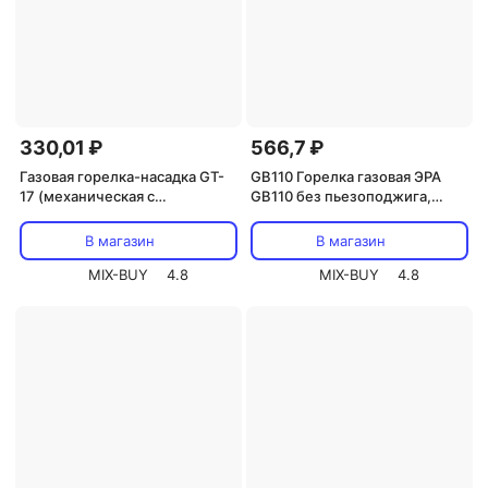
330,01 ₽
566,7 ₽
Газовая горелка-насадка GT-
GB110 Горелка газовая ЭРА
17 (механическая с
GB110 без пьезоподжига,
регулятором) REXANT, цена за
диаметр сопла 10 мм
1 шт
установка на баллон, цена за 1
В магазин
В магазин
шт
MIX-BUY
4.8
MIX-BUY
4.8