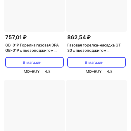
757,01 ₽
862,54 ₽
GB-01P Горелка газовая ЭРА
Газовая горелка-насадка GT-
GB-01P с пьезоподжигом
30 с пьезоподжигом
установка на баллон, цена за 1
паяльного типа REXANT, цена
шт
за 1 шт
В магазин
В магазин
MIX-BUY
4.8
MIX-BUY
4.8