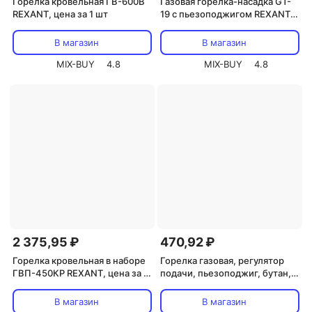
Горелка кровельная ГВ-600В
Газовая горелка-насадка GT-
REXANT, цена за 1 шт
19 с пьезоподжигом REXANT,
цена за 1 шт
В магазин
В магазин
MIX-BUY
4.8
MIX-BUY
4.8
2 375,95 ₽
470,92 ₽
Горелка кровельная в наборе
Горелка газовая, регулятор
ГВП-450КР REXANT, цена за 1
подачи, пьезоподжиг, бутан,
шт
профи, блистер, 1 шт.,Алмаз
TDM, цена за 1 шт
В магазин
В магазин