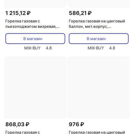
1 215,12 ₽
586,21 ₽
Горелка газовая с
Горелка газовая на цанговый
пьезоподжигом вихревая,
баллон, мет.корпус,
удлиненный ствол, цена за 1
ручн.поджиг, латунный
шт
клапан, сопло 20 мм, цена за 1
В магазин
В магазин
шт
MIX-BUY
4.8
MIX-BUY
4.8
868,03 ₽
976 ₽
Горелка газовая с
Горелка газовая на цанговый