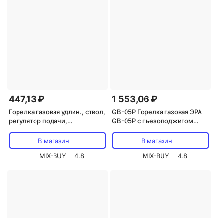
447,13 ₽
1 553,06 ₽
Горелка газовая удлин., ствол,
GB-05P Горелка газовая ЭРА
регулятор подачи,
GB-05P с пьезоподжигом
пьезоподжиг, бутан, блистер,
установка на баллон
1 шт., Рубин TDM, цена за 1 шт
вращение 360 градусов, цена
В магазин
В магазин
за 1 шт
MIX-BUY
4.8
MIX-BUY
4.8