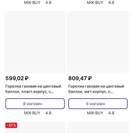
MIX-BUY
4.8
MIX-BUY
4.8
599,02 ₽
809,47 ₽
Горелка газовая на цанговый
Горелка газовая на цанговый
баллон, пласт.корпус, с
баллон, мет.корпус, с
пьезоподжигом, сопло 22 мм,
пьезоподжигом,
цена за 1 шт
керамич.изолятор, сопло 22
В магазин
В магазин
мм, цена за 1 шт
MIX-BUY
4.8
MIX-BUY
4.8
-
27
%