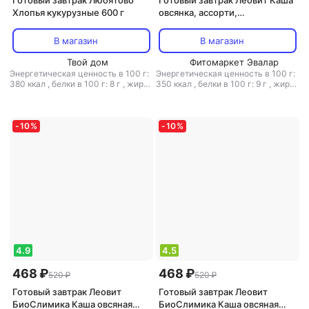
Готовый завтрак Любятово
Готовый завтрак Леовит Каша
Хлопья кукурузные 600 г
овсянка, ассорти,
«Биослимика», 7 пакетов по
40 гр
В магазин
В магазин
Твой дом
Фитомаркет Эвалар
Энергетическая ценность в 100 г:
Энергетическая ценность в 100 г:
380 ккал
,
белки в 100 г: 8 г
,
жиры
350 ккал
,
белки в 100 г: 9 г
,
жиры
в 100 г: 1 г
,
углеводы в 100 г: 82 г
в 100 г: 5.5 г
,
углеводы в 100 г: 67
г
-
10
%
-
10
%
4.9
4.5
468 ₽
468 ₽
520 ₽
520 ₽
Готовый завтрак Леовит
Готовый завтрак Леовит
БиоСлимика Каша овсяная
БиоСлимика Каша овсяная