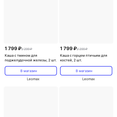
1 799 ₽
1 799 ₽
2 299 ₽
2 299 ₽
Каша с тмином для
Каша с горцем птичьим для
поджелудочной железы, 2 шт.
костей, 2 шт.
В магазин
В магазин
Leomax
Leomax