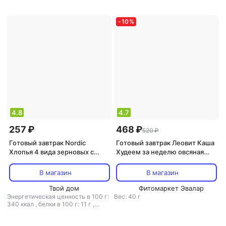
г: 54.6 г
-
10
%
4.8
4.7
257 ₽
468 ₽
520 ₽
Готовый завтрак Nordic
Готовый завтрак Леовит Каша
Хлопья 4 вида зерновых с
Худеем за неделю овсяная
овсяными отрубями, 500 г
Яблоко и корица шоубокс 10
шт по 40 г
В магазин
В магазин
Твой дом
Фитомаркет Эвалар
Энергетическая ценность в 100 г:
Вес: 40 г
340 ккал
,
белки в 100 г: 11 г
,
жиры в 100 г: 3.8 г
,
углеводы в
100 г: 58 г