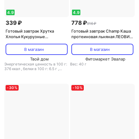
4.9
4.9
339 ₽
778 ₽
916 ₽
Готовый завтрак Хрутка
Готовый завтрак Champ Каша
Хлопья Кукурузные
протеиновая льняная ЛЕОВИТ
хрустящие 700г (упаковка 6
| "Клубничная с коэнзимом
шт.)
Q10", шоубокс 10 штук по 40 г
В магазин
В магазин
Твой дом
Фитомаркет Эвалар
Энергетическая ценность в 100 г:
Вес: 40 г
376 ккал
,
белки в 100 г: 6.5 г
,
жиры в 100 г: 3 г
,
углеводы в 100
г: 85.2 г
-
30
%
-
10
%