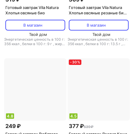
Готовый завтрак Vila Natura
Готовый завтрак Vila Natura
Хлопья овсяные био
Хлопья овсяные резаные био
3 пачки по 500г
В магазин
В магазин
Твой дом
Твой дом
Энергетическая ценность в 100 г:
Энергетическая ценность в 100 г:
356 ккал
,
белки в 100 г: 9 г
,
жиры
356 ккал
,
белки в 100 г: 13.5 г
,
в 100 г: 2 г
,
углеводы в 100 г: 61 г
жиры в 100 г: 7.6 г
,
углеводы в 100
г: 58.1 г
-
30
%
4.8
4.5
249 ₽
377 ₽
539 ₽