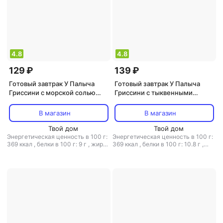
4.8
4.8
129 ₽
139 ₽
Готовый завтрак У Палыча
Готовый завтрак У Палыча
Гриссини с морской солью
Гриссини с тыквенными
0,16 кг
семечками 0,16 кг
В магазин
В магазин
Твой дом
Твой дом
Энергетическая ценность в 100 г:
Энергетическая ценность в 100 г:
369 ккал
,
белки в 100 г: 9 г
,
жиры
369 ккал
,
белки в 100 г: 10.8 г
,
в 100 г: 12 г
,
углеводы в 100 г: 56 г
жиры в 100 г: 14.3 г
,
углеводы в
100 г: 53.7 г