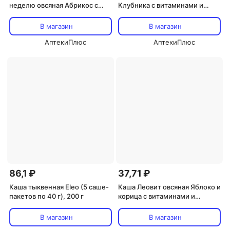
неделю овсяная Абрикос с
Клубника с витаминами и
витаминами/
микроэлементами, 40 г, пакет
микроэлементами, 40 г
В магазин
В магазин
АптекиПлюс
АптекиПлюс
86,1 ₽
37,71 ₽
Каша тыквенная Eleo (5 саше-
Каша Леовит овсяная Яблоко и
пакетов по 40 г), 200 г
корица с витаминами и
микроэлементами, 40 г, пакет
В магазин
В магазин