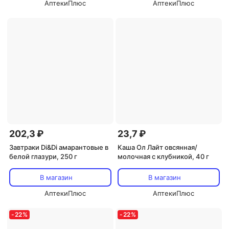
АптекиПлюс
АптекиПлюс
202,3 ₽
23,7 ₽
Завтраки Di&Di амарантовые в
Каша Ол Лайт овсянная/
белой глазури, 250 г
молочная с клубникой, 40 г
В магазин
В магазин
АптекиПлюс
АптекиПлюс
-
22
%
-
22
%