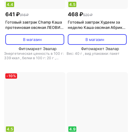
4.4
4.5
641 ₽
468 ₽
916 ₽
520 ₽
Готовый завтрак Champ Каша
Готовый завтрак Худеем за
протеиновая овсяная ЛЕОВИТ
неделю Каша овсяная Абрикос
| "Банановая с коэнзимом
40г
Q10", шоубокс 10 штук по 40 г
В магазин
В магазин
Фитомаркет Эвалар
Фитомаркет Эвалар
Энергетическая ценность в 100 г:
Вес: 40 г
,
вид упаковки: пакет
339 ккал
,
белки в 100 г: 20 г
,
жиры в 100 г: 8.5 г
,
углеводы в
100 г: 45.5 г
-
10
%
4.5
4.9