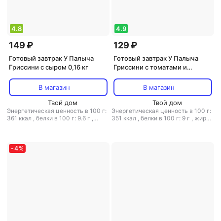
4.8
4.9
149 ₽
129 ₽
Готовый завтрак У Палыча
Готовый завтрак У Палыча
Гриссини с сыром 0,16 кг
Гриссини с томатами и
базиликом 0,16 кг
В магазин
В магазин
Твой дом
Твой дом
Энергетическая ценность в 100 г:
Энергетическая ценность в 100 г:
361 ккал
,
белки в 100 г: 9.6 г
,
351 ккал
,
белки в 100 г: 9 г
,
жиры
жиры в 100 г: 12.6 г
,
углеводы в
в 100 г: 11.1 г
,
углеводы в 100 г:
100 г: 52.3 г
53.8 г
-
4
%