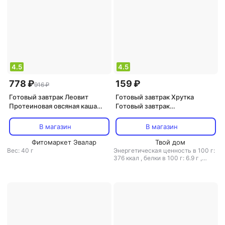
4.5
4.5
778 ₽
159 ₽
916 ₽
Готовый завтрак Леовит
Готовый завтрак Хрутка
Протеиновая овсяная каша
Готовый завтрак
CHAMP! с коллагеном, со
4600680036762
льном, Малина, 10 штук по 40
В магазин
В магазин
г
Фитомаркет Эвалар
Твой дом
Вес: 40 г
Энергетическая ценность в 100 г:
376 ккал
,
белки в 100 г: 6.9 г
,
жиры в 100 г: 2.4 г
,
углеводы в
100 г: 79.5 г