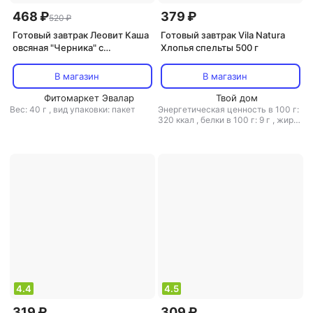
468 ₽
379 ₽
520 ₽
Готовый завтрак Леовит Каша
Готовый завтрак Vila Natura
овсяная "Черника" с
Хлопья спельты 500 г
витаминами и
микроэлементами. Пакет 40 г
В магазин
В магазин
Фитомаркет Эвалар
Твой дом
Вес: 40 г
,
вид упаковки: пакет
Энергетическая ценность в 100 г:
320 ккал
,
белки в 100 г: 9 г
,
жиры
в 100 г: 2 г
,
углеводы в 100 г: 60 г
4.4
4.5
319 ₽
309 ₽