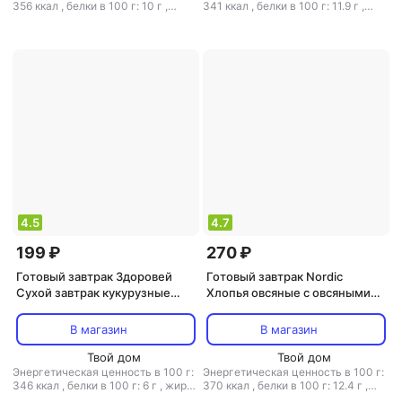
356 ккал
,
белки в 100 г: 10 г
,
341 ккал
,
белки в 100 г: 11.9 г
,
жиры в 100 г: 2 г
,
углеводы в 100
жиры в 100 г: 3.2 г
,
углеводы в
г: 60 г
100 г: 63.1 г
4.5
4.7
199 ₽
270 ₽
Готовый завтрак Здоровей
Готовый завтрак Nordic
Сухой завтрак кукурузные
Хлопья овсяные с овсяными
шарики со вкусом шоколада
отрубями, 500 г
250 г
В магазин
В магазин
Твой дом
Твой дом
Энергетическая ценность в 100 г:
Энергетическая ценность в 100 г:
346 ккал
,
белки в 100 г: 6 г
,
жиры
370 ккал
,
белки в 100 г: 12.4 г
,
в 100 г: 2 г
,
углеводы в 100 г: 78 г
жиры в 100 г: 7.2 г
,
углеводы в 100