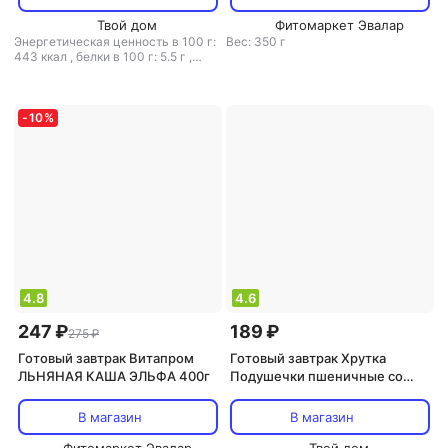
Твой дом
Фитомаркет Эвалар
Энергетическая ценность в 100 г:
Вес: 350 г
443 ккал
,
белки в 100 г: 5.5 г
,
жиры в 100 г: 15.5 г
,
углеводы в
100 г: 70.2 г
-
10
%
4.8
4.6
247 ₽
189 ₽
275 ₽
Готовый завтрак Витапром
Готовый завтрак Хрутка
ЛЬНЯНАЯ КАША ЭЛЬФА 400г
Подушечки пшеничные со
вкусом клубники 220 г
В магазин
В магазин