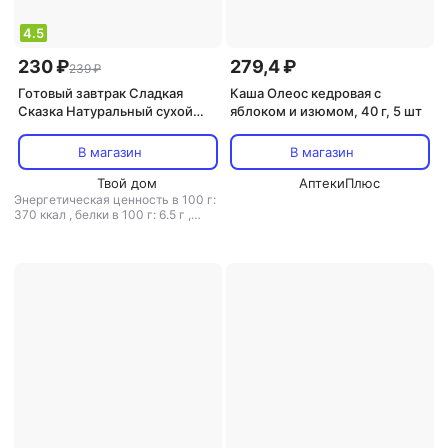
4.5
230 ₽
279,4 ₽
239 ₽
Готовый завтрак Сладкая
Каша Олеос кедровая с
Сказка Натуральный сухой
яблоком и изюмом, 40 г, 5 шт
завтрак детский Кукурузные
шарики ТРИ кота шоколадный
В магазин
В магазин
вкус 170 г Готовый перекус
Твой дом
АптекиПлюс
Энергетическая ценность в 100 г:
370 ккал
,
белки в 100 г: 6.5 г
,
жиры в 100 г: 1 г
,
углеводы в 100
г: 82 г