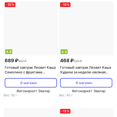
-
20
%
-
10
%
4.8
4.5
689 ₽
468 ₽
862 ₽
520 ₽
Готовый завтрак Леовит Каша
Готовый завтрак Леовит Каша
Семолино с фруктами
Худеем за неделю овсяная
"Худеем за неделю" Упаковка
Тропические фрукты шоубокс
12 шт по 50 г
10 шт по 40 г
В магазин
В магазин
Фитомаркет Эвалар
Фитомаркет Эвалар
Вес: 50 г
Вес: 40 г
-
15
%