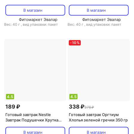
клубника с витаминами и
персик с витаминами и
микроэлементами, 40 г
микроэлементами, 40 г
В магазин
В магазин
Фитомаркет Эвалар
Фитомаркет Эвалар
Вес: 40 г
,
вид упаковки: пакет
Вес: 40 г
,
вид упаковки: пакет
-
10
%
4.5
4.5
189 ₽
338 ₽
376 ₽
Готовый завтрак Nestle
Готовый завтрак Оргтиум
Завтрак Подушечки Хрутка
Хлопья зеленой гречки 350 гр
хрустящие мультизлаковые с
молочной начинкой, 250г
В магазин
В магазин