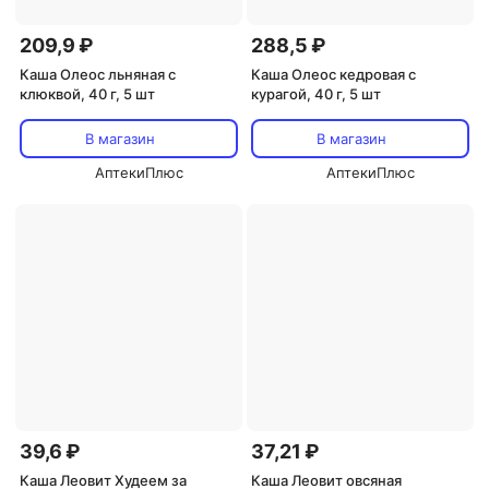
209,9 ₽
288,5 ₽
Каша Олеос льняная с
Каша Олеос кедровая с
клюквой, 40 г, 5 шт
курагой, 40 г, 5 шт
В магазин
В магазин
АптекиПлюс
АптекиПлюс
39,6 ₽
37,21 ₽
Каша Леовит Худеем за
Каша Леовит овсяная