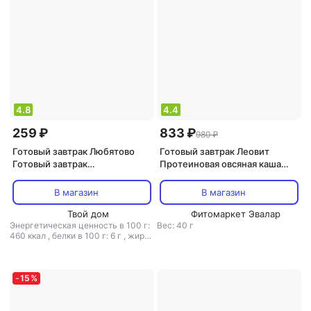
4.8
4.4
259 ₽
833 ₽
980 ₽
Готовый завтрак Любятово
Готовый завтрак Леовит
Готовый завтрак
Протеиновая овсяная каша
4610003255404
CHAMP! с коллагеном, со
льном, Ассорти Черника,
В магазин
В магазин
Малина, 10 штук по 40 г
Твой дом
Фитомаркет Эвалар
Энергетическая ценность в 100 г:
Вес: 40 г
460 ккал
,
белки в 100 г: 6 г
,
жиры
в 100 г: 17 г
,
углеводы в 100 г: 69 г
-
15
%