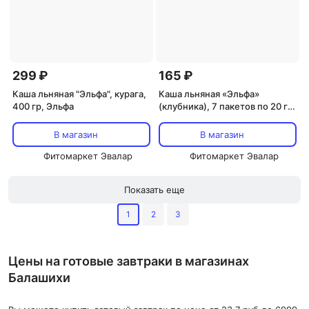
299 ₽
165 ₽
Каша льняная "Эльфа", курага,
Каша льняная «Эльфа»
400 гр, Эльфа
(клубника), 7 пакетов по 20 гр,
Золотой лён
В магазин
В магазин
Фитомаркет Эвалар
Фитомаркет Эвалар
Показать еще
1
2
3
Цены на готовые завтраки в магазинах
Балашихи