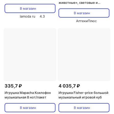
животные», световые и
звуковые эффекты, работает
В магазин
от батареек
В магазин
lamoda ru
4.3
АптекиПлюс
335,7 ₽
4 035,7 ₽
Игрушка Mapacha Ксилофон
Игрушка Fisher-price большой
музыкальная 8 нот/пакет
музыкальный игровой куб
В магазин
В магазин