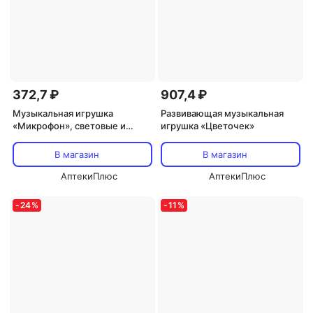
372,7 ₽
907,4 ₽
Музыкальная игрушка
Развивающая музыкальная
«Микрофон», световые и
игрушка «Цветочек»
звуковые эффекты
В магазин
В магазин
АптекиПлюс
АптекиПлюс
-
24
%
-
11
%