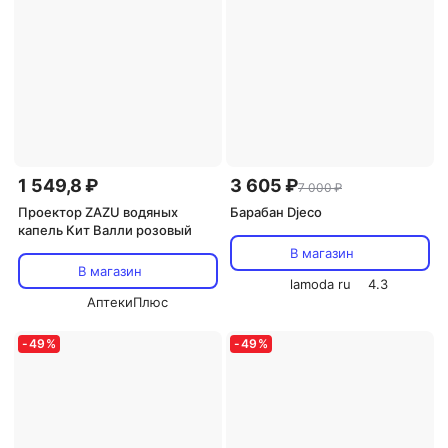
1 549,8 ₽
3 605 ₽
7 000 ₽
Проектор ZAZU водяных
Барабан Djeco
капель Кит Валли розовый
В магазин
В магазин
lamoda ru
4.3
АптекиПлюс
-
49
%
-
49
%