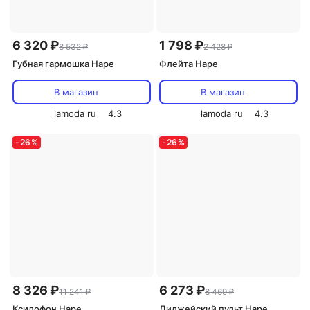
6 320 ₽
1 798 ₽
8 532 ₽
2 428 ₽
Губная гармошка Hape
Флейта Hape
В магазин
В магазин
lamoda ru
4.3
lamoda ru
4.3
-
26
%
-
26
%
8 326 ₽
6 273 ₽
11 241 ₽
8 469 ₽
Ксилофон Hape
Диджейский пульт Hape