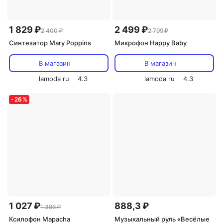
1 829 ₽
2 499 ₽
2 400 ₽
2 799 ₽
Синтезатор Mary Poppins
Микрофон Happy Baby
В магазин
В магазин
lamoda ru
4.3
lamoda ru
4.3
-
26
%
1 027 ₽
888,3 ₽
1 386 ₽
Ксилофон Mapacha
Музыкальный руль «Весёлые