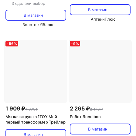
Робокар Поли мини-малыш
3 сделали выбор
Хэли ZR-918
В магазин
В магазин
АптекиПлюс
Золотое Яблоко
-
56
%
-
9
%
1 909 ₽
2 265 ₽
4 375 ₽
2 476 ₽
Мягкая игрушка 1TOY Мой
Робот Bondibon
первый трансформер Трейлер
В магазин
В магазин