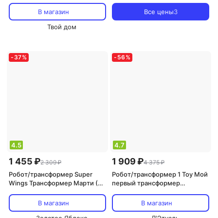
трансформер (WZ-26643)
трансформер большой со
световыми эффектами Хэли
В магазин
Все цены
3
MRT-688
Твой дом
-
37
%
-
56
%
4.5
4.7
1 455 ₽
1 909 ₽
2 309 ₽
4 375 ₽
Робот/трансформер Super
Робот/трансформер 1 Toy Мой
Wings Трансформер Марти (8
первый трансформер
сезон)
трейлер, 45 см, красный
В магазин
В магазин