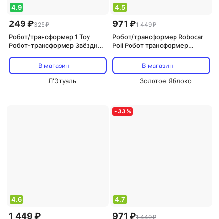
4.9
4.5
249 ₽
971 ₽
325 ₽
1 449 ₽
Робот/трансформер 1 Toy
Робот/трансформер Robocar
Робот-трансформер Звёздный
Poli Робот трансформер
защитник, собирается в
Робокар Поли мини-малышка
автомобиль, 9 см, арт. Т18848
Эмбер ZR-917
В магазин
В магазин
Л'Этуаль
Золотое Яблоко
-
33
%
4.6
4.7
1 449 ₽
971 ₽
1 449 ₽