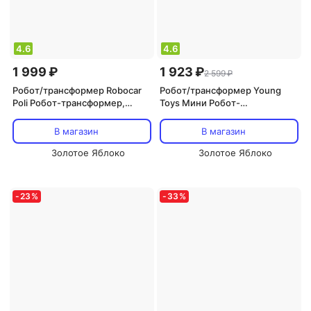
4.6
4.6
1 999 ₽
1 923 ₽
2 599 ₽
Робот/трансформер Robocar
Робот/трансформер Young
Poli Робот-трансформер,
Toys Мини Робот-
Дрони 10 см
трансформер, Y NEW
В магазин
В магазин
Золотое Яблоко
Золотое Яблоко
-
23
%
-
33
%