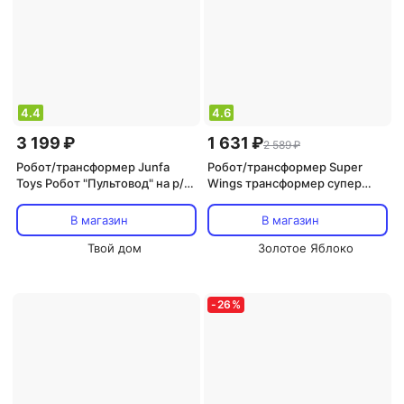
4.4
4.6
3 199 ₽
1 631 ₽
2 589 ₽
Робот/трансформер Junfa
Робот/трансформер Super
Toys Робот "Пультовод" на р/у
Wings трансформер супер
(свет, звук, движение)
Джетт
ZY818334
В магазин
В магазин
Твой дом
Золотое Яблоко
-
26
%