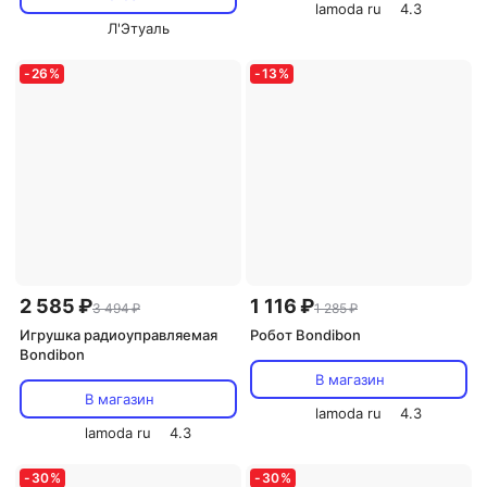
lamoda ru
4.3
Л'Этуаль
-
26
%
-
13
%
2 585 ₽
1 116 ₽
3 494 ₽
1 285 ₽
Игрушка радиоуправляемая
Робот Bondibon
Bondibon
В магазин
В магазин
lamoda ru
4.3
lamoda ru
4.3
-
30
%
-
30
%