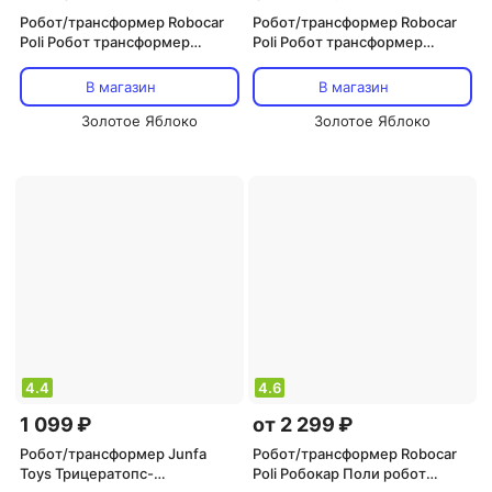
Робот/трансформер Robocar
Робот/трансформер Robocar
Poli Робот трансформер
Poli Робот трансформер
Робокар Поли мини-малыш
Робокар Поли мини-малыш
Поли ZR-916
Рой ZR-919
В магазин
В магазин
Золотое Яблоко
Золотое Яблоко
4.4
4.6
1 099 ₽
от 2 299 ₽
Робот/трансформер Junfa
Робот/трансформер Robocar
Toys Трицератопс-
Poli Робокар Поли робот