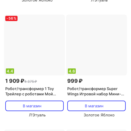
Золотое Яблоко
Л'Этуаль
-
56
%
4.4
4.6
1 909 ₽
999 ₽
4 375 ₽
Робот/трансформер 1 Toy
Робот/трансформер Super
Трейлер с роботами Мой
Wings Игровой набор Мини-
первый трансформер, 45 см,
трансформер Тино
желтый (Т19437)
В магазин
В магазин
Л'Этуаль
Золотое Яблоко