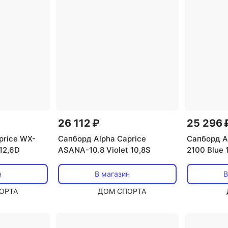
26 112 ₽
25 296 
price WX-
Сапборд Alpha Caprice
Сапборд A
 12,6D
ASANA-10.8 Violet 10,8S
2100 Blue 
н
В магазин
В
ОРТА
ДОМ СПОРТА