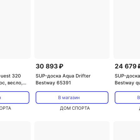
30 893 ₽
24 679 
uest 320
SUP-доска Aqua Drifter
SUP-доска
с, весло,
Bestway 65391
Bestway qu
кг Intex
65340 BW
н
В магазин
В
ОРТА
ДОМ СПОРТА