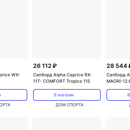
26 112 ₽
28 544 
price WX-
Сапборд Alpha Caprice RX-
Сапборд A
11T- COMFORT Tropics 11S
MAORI-12.
н
В магазин
В
ОРТА
ДОМ СПОРТА