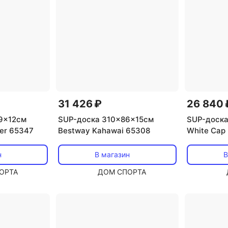
31 426 ₽
26 840 
9x12см
SUP-доска 310x86x15см
SUP-доска
der 65347
Bestway Kahawai 65308
White Cap
120кг 653
н
В магазин
В
ОРТА
ДОМ СПОРТА