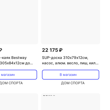
₽
22 175 ₽
-каяк Bestway
SUP-доска 310х79х12см,
 305х84х12см до
насос, алюм. весло, лиш, киль,
41
сумка, до 110 кг Aqua Marina
All-Round iSUP Tropic 10'2 PA-
 магазин
В магазин
25T310
ДОМ СПОРТА
ДОМ СПОРТА