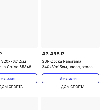
₽
46 458 ₽
 320х76х12см
SUP-доска Panorama
qua Cruise 65348
340х89х15см, насос, весло,
лиш, ремнабор, сумка, до
150кг Bestway 65363
 магазин
В магазин
ДОМ СПОРТА
ДОМ СПОРТА