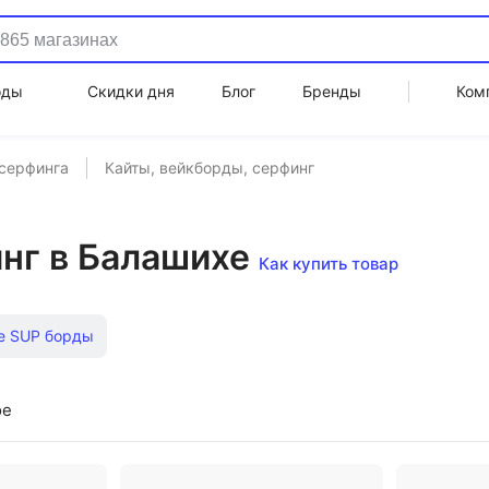
оды
Скидки дня
Блог
Бренды
Ком
 серфинга
Кайты, вейкборды, серфинг
нг в Балашихе
Как купить товар
е SUP борды
ое