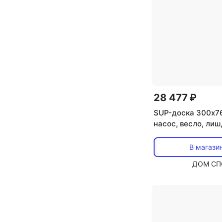
28 477 ₽
SUP-доска 300х7
насос, весло, лиш,
ремнабор, сумка, 
Aqua Marina Bree
В магази
ДОМ СП