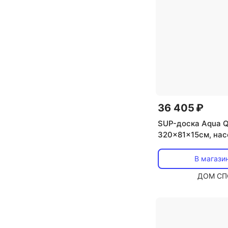
36 405 ₽
SUP-доска Aqua Q
320x81x15см, насо
лиш, сумка, до 150
68242
В магази
ДОМ СП