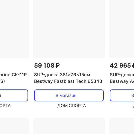
59 108 ₽
42 965 
price CK-11R
SUP-доска 381x76x15см
SUP-доска
1S)
Bestway Fastblast Tech 65343
Bestway A
н
В магазин
В
ОРТА
ДОМ СПОРТА