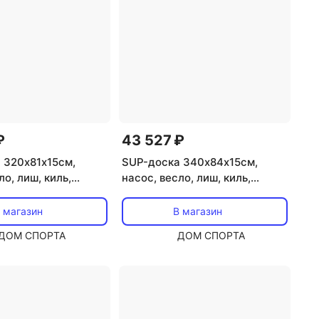
₽
43 527 ₽
 320х81х15см,
SUP-доска 340х84х15см,
ло, лиш, киль,
насос, весло, лиш, киль,
сумка, до 140кг
ремнабор, сумка, до 150кг
na Beast BT-23BEP
Aqua Marina Magma BT-23MAP
 магазин
В магазин
ДОМ СПОРТА
ДОМ СПОРТА