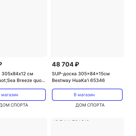
₽
48 704 ₽
 305х84х12 см
SUP-доска 305x84x15см
ot;Sea Breeze quot;
Bestway HuaKa'i 65346
 магазин
В магазин
ДОМ СПОРТА
ДОМ СПОРТА