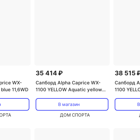
35 414 ₽
38 515 
price WX-
Сапборд Alpha Caprice WX-
Сапборд A
 blue 11,6WD
1100 YELLOW Aquatic yellow
1100 YEL
11,6WD
Aquatic ye
н
В магазин
В
ОРТА
ДОМ СПОРТА