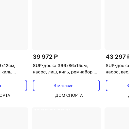
39 972 ₽
43 297 
6х12см,
SUP-доска 366х86х15см,
SUP-доска
 киль,
насос, лиш, киль, ремнабор,
насос, вес
до 100кг
сумка, до 180кг Aqua Marina
ремнабор, 
ze BT-23BRP
Atlas BT-23ATP
Aqua Mari
н
В магазин
В
ОРТА
ДОМ СПОРТА