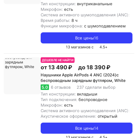
Тип конструкции:
внутриканальные
Микрофон:
есть
Система активного шумоподавления (ANC):
ест
Время работы:
8 ч
Функции микрофона:
с шумоподавлением
Все цены
16
13 магазинов с
4.5
+
ДЕШЕВЛЕ НЕ НАЙТИ
от 13 490 ₽
до 18 390 ₽
Наушники Apple AirPods 4 ANC (2024)с
беспроводным зарядным футляром, White
5.0
6 отзывов
237 сделали выбор
Тип конструкции:
вкладыши
Тип подключения:
беспроводное
Микрофон:
есть
Система активного шумоподавления (ANC):
ест
Акустическое оформление:
открытый
Все цены
14
13 магазинов с
4.5
+