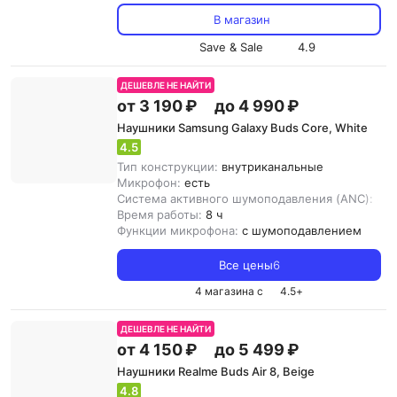
В магазин
Save & Sale
4.9
ДЕШЕВЛЕ НЕ НАЙТИ
от 3 190 ₽
до 4 990 ₽
Наушники Samsung Galaxy Buds Core, White
4.5
Тип конструкции:
внутриканальные
Микрофон:
есть
Система активного шумоподавления (ANC):
ест
Время работы:
8 ч
Функции микрофона:
с шумоподавлением
Все цены
6
4 магазина с
4.5
+
ДЕШЕВЛЕ НЕ НАЙТИ
от 4 150 ₽
до 5 499 ₽
Наушники Realme Buds Air 8, Beige
4.8