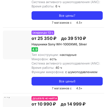
Система активного шумоподавления (ANC):
ест
Время работы:
6 ч
Все цены
7
7 магазинов с
4.5
+
13
СКИДКИ ДО
%
от 25 350 ₽
до 39 510 ₽
Наушники Sony WH-1000XM6, Silver
4.9
Тип конструкции:
накладные
Микрофон:
есть
Система активного шумоподавления (ANC):
ест
Время работы:
40 ч
Функции микрофона:
с шумоподавлением
Все цены
8
7 магазинов с
4.5
+
ДЕШЕВЛЕ НЕ НАЙТИ
от 10 990 ₽
до 14 999 ₽