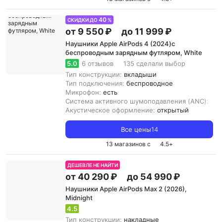
40
СКИДКИ ДО
%
от 9 550 ₽
до 11 999 ₽
Наушники Apple AirPods 4 (2024)с
беспроводным зарядным футляром, White
5.0
6 отзывов
135 сделали выбор
Тип конструкции:
вкладыши
Тип подключения:
беспроводное
Микрофон:
есть
Система активного шумоподавления (ANC):
нет
Акустическое оформление:
открытый
Все цены
14
13 магазинов с
4.5
+
ДЕШЕВЛЕ НЕ НАЙТИ
от 40 290 ₽
до 54 990 ₽
Наушники Apple AirPods Max 2 (2026),
Midnight
4.5
Тип конструкции:
накладные