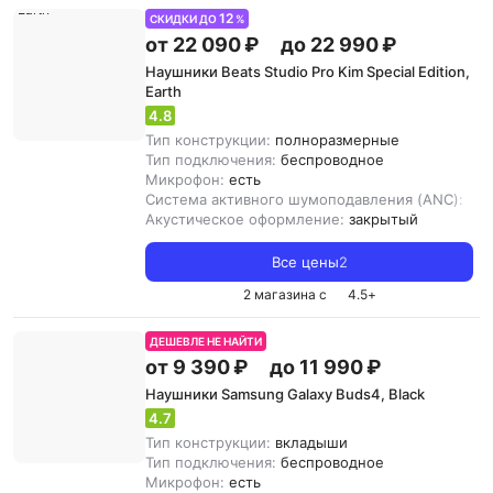
12
СКИДКИ ДО
%
от 22 090 ₽
до 22 990 ₽
Наушники Beats Studio Pro Kim Special Edition,
Earth
4.8
Тип конструкции:
полноразмерные
Тип подключения:
беспроводное
Микрофон:
есть
Система активного шумоподавления (ANC):
ест
Акустическое оформление:
закрытый
Все цены
2
2 магазина с
4.5
+
ДЕШЕВЛЕ НЕ НАЙТИ
от 9 390 ₽
до 11 990 ₽
Наушники Samsung Galaxy Buds4, Black
4.7
Тип конструкции:
вкладыши
Тип подключения:
беспроводное
Микрофон:
есть