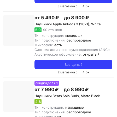
3 магазина с
4.5
+
от 5 490 ₽
до 8 900 ₽
Наушники Apple AirPods 3 (2021), White
5.0
90 отзывов
Тип конструкции:
вкладыши
Тип подключения:
беспроводное
Микрофон:
есть
Система активного шумоподавления (ANC):
ест
Акустическое оформление:
открытый
Все цены
2
2 магазина с
4.5
+
12
СКИДКИ ДО
%
от 7 990 ₽
до 8 990 ₽
Наушники Beats Solo Buds, Matte Black
4.8
Тип конструкции:
накладные
Тип подключения:
беспроводное
Микрофон:
есть