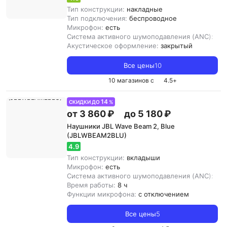
Тип конструкции:
накладные
Тип подключения:
беспроводное
Микрофон:
есть
Система активного шумоподавления (ANC):
нет
Акустическое оформление:
закрытый
Все цены
10
10 магазинов с
4.5
+
14
СКИДКИ ДО
%
от 3 860 ₽
до 5 180 ₽
Наушники JBL Wave Beam 2, Blue
(JBLWBEAM2BLU)
4.9
Тип конструкции:
вкладыши
Микрофон:
есть
Система активного шумоподавления (ANC):
ест
Время работы:
8 ч
Функции микрофона:
с отключением
Все цены
5