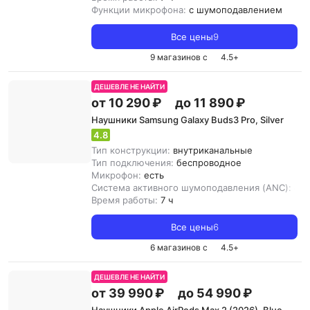
Функции микрофона:
с шумоподавлением
Все цены
9
9 магазинов с
4.5
+
ДЕШЕВЛЕ НЕ НАЙТИ
от 10 290 ₽
до 11 890 ₽
Наушники Samsung Galaxy Buds3 Pro, Silver
4.8
Тип конструкции:
внутриканальные
Тип подключения:
беспроводное
Микрофон:
есть
Система активного шумоподавления (ANC):
ест
Время работы:
7 ч
Все цены
6
6 магазинов с
4.5
+
ДЕШЕВЛЕ НЕ НАЙТИ
от 39 990 ₽
до 54 990 ₽