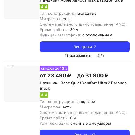
Наушники Apple AirPods Max 2 (2026), Blue
4.4
Тип конструкции:
накладные
Микрофон:
есть
Система активного шумоподавления (ANC):
ест
Время работы:
20 ч
Функции микрофона:
с отключением
Все цены
12
11 магазинов с
4.5
+
13
СКИДКИ ДО
%
от 23 490 ₽
до 31 800 ₽
Наушники Bose QuietComfort Ultra 2 Earbuds,
Black
4.4
Тип конструкции:
вкладыши
Микрофон:
есть
Система активного шумоподавления (ANC):
ест
Время работы:
6 ч
Комплектация:
сменные амбушюры