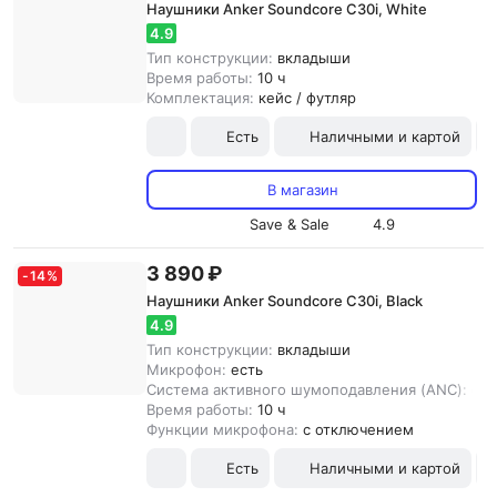
Наушники Anker Soundcore C30i, White
4.9
Тип конструкции:
вкладыши
Время работы:
10 ч
Комплектация:
кейс / футляр
Есть
Наличными и картой
В магазин
Save & Sale
4.9
3 890 ₽
-
14
%
Наушники Anker Soundcore C30i, Black
4.9
Тип конструкции:
вкладыши
Микрофон:
есть
Система активного шумоподавления (ANC):
ест
Время работы:
10 ч
Функции микрофона:
с отключением
Есть
Наличными и картой