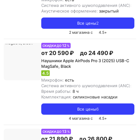
Система активного шумоподавления (ANC):
нет
Акустическое оформление:
закрытый
Все цены
2
2 магазина с
4.5
+
12
СКИДКИ ДО
%
от 20 590 ₽
до 24 490 ₽
Наушники Apple AirPods Pro 3 (2025) USB-C
MagSafe, Black
4.5
Микрофон:
есть
Система активного шумоподавления (ANC):
ест
Время работы:
8 ч
Комплектация:
силиконовые насадки
Все цены
6
4 магазина с
4.5
+
13
СКИДКИ ДО
%
от 21 890 ₽
до 26 800 ₽