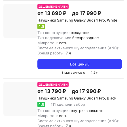
ДЕШЕВЛЕ НЕ НАЙТИ
от 13 690 ₽
до 17 990 ₽
Наушники Samsung Galaxy Buds4 Pro, White
4.8
Тип конструкции:
вкладыши
Тип подключения:
беспроводное
Микрофон:
есть
Система активного шумоподавления (ANC):
ест
Время работы:
7 ч
Все цены
8
8 магазинов с
4.5
+
ДЕШЕВЛЕ НЕ НАЙТИ
от 13 790 ₽
до 17 990 ₽
Наушники Samsung Galaxy Buds4 Pro, Black
4.9
111 сделали выбор
Тип конструкции:
внутриканальные
Микрофон:
есть
Система активного шумоподавления (ANC):
ест
Время работы:
7 ч