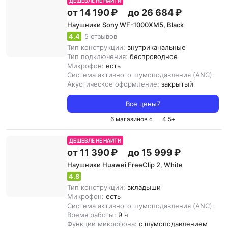
ДЕШЕВЛЕ НЕ НАЙТИ
от 14 190 ₽
до 26 684 ₽
Наушники Sony WF-1000XM5, Black
4.4
5 отзывов
Тип конструкции:
внутриканальные
Тип подключения:
беспроводное
Микрофон:
есть
Система активного шумоподавления (ANC):
ест
Акустическое оформление:
закрытый
Все цены
7
6 магазинов с
4.5
+
ДЕШЕВЛЕ НЕ НАЙТИ
от 11 390 ₽
до 15 999 ₽
Наушники Huawei FreeClip 2, White
4.8
Тип конструкции:
вкладыши
Микрофон:
есть
Система активного шумоподавления (ANC):
ест
Время работы:
9 ч
Функции микрофона:
с шумоподавлением