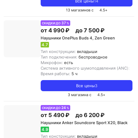
Все цены
14
13 магазинов с
4.5
+
37
СКИДКИ ДО
%
от 4 990 ₽
до 7 500 ₽
Наушники OnePlus Buds 4, Zen Green
4.7
Тип конструкции:
вкладыши
Тип подключения:
беспроводное
Микрофон:
есть
Система активного шумоподавления (ANC):
нет
Время работы:
5 ч
Все цены
3
3 магазина с
4.5
+
24
СКИДКИ ДО
%
от 5 490 ₽
до 6 200 ₽
Наушники Anker Soundcore Sport X20, Black
4.9
Тип конструкции:
вкладыши