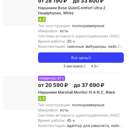
от 28 190 ₽
до 33 800 ₽
Наушники Bose QuietComfort Ultra 2
Headphones, White
4.5
Тип конструкции:
полноразмерные
Микрофон:
есть
Система активного шумоподавления (ANC):
ест
Время работы:
30 ч
Комплектация:
сменные амбушюры, кейс / фут
Все цены
3
3 магазина с
4.5
+
21
СКИДКИ ДО
%
от 20 590 ₽
до 37 690 ₽
Наушники Marshall Monitor III A.N.C, Black
4.5
Тип конструкции:
полноразмерные
Микрофон:
есть
Система активного шумоподавления (ANC):
ест
Время работы:
45 ч
Комплектация:
адаптер для самолета, кейс / фу