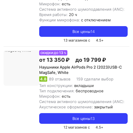
Микрофон:
есть
Система активного шумоподавления (ANC):
ест
Время работы:
20 ч
Функции микрофона:
с отключением
Все цены
14
13 магазинов с
4.5
+
13
СКИДКИ ДО
%
от 13 350 ₽
до 19 799 ₽
Наушники Apple AirPods Pro 2 (2023)USB-C
MagSafe, White
4.8
89 отзывов
159 сделали выбор
Тип конструкции:
вкладыши
Тип подключения:
беспроводное
Микрофон:
есть
Система активного шумоподавления (ANC):
ест
Акустическое оформление:
закрытый
Все цены
13
12 магазинов с
4.5
+