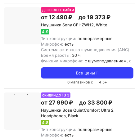
ДЕШЕВЛЕ НЕ НАЙТИ
от 12 490 ₽
до 19 373 ₽
Наушники Sony CFI-ZWH2, White
4.9
Тип конструкции:
полноразмерные
Микрофон:
есть
Система активного шумоподавления (ANC):
ест
Время работы:
30 ч
Функции микрофона:
с шумоподавлением, с от
Все цены
11
6 магазинов с
4.5
+
13
СКИДКИ ДО
%
от 27 990 ₽
до 33 800 ₽
Наушники Bose QuietComfort Ultra 2
Headphones, Black
4.8
Тип конструкции:
полноразмерные
Микрофон:
есть