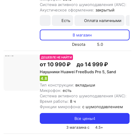
Система активного шумоподавления (ANC):
ест
Акустическое оформление:
закрытый
Есть
Оплата наличными
В магазин
Desota
5.0
ДЕШЕВЛЕ НЕ НАЙТИ
от 10 990 ₽
до 14 999 ₽
Наушники Huawei FreeBuds Pro 5, Sand
4.8
Тип конструкции:
вкладыши
Микрофон:
есть
Система активного шумоподавления (ANC):
ест
Время работы:
8 ч
Функции микрофона:
с шумоподавлением
Все цены
4
3 магазина с
4.5
+