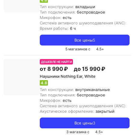
4.6
Тип конструкции:
вкладыши
Тип подключения:
беспроводное
Микрофон:
есть
Система активного шумоподавления (ANC):
ест
Время работы:
6 ч
Все цены
5
5 магазинов с
4.5
+
ДЕШЕВЛЕ НЕ НАЙТИ
от 8 990 ₽
до 15 990 ₽
Наушники Nothing Ear, White
4.8
Тип конструкции:
внутриканальные
Тип подключения:
беспроводное
Микрофон:
есть
Система активного шумоподавления (ANC):
ест
Акустическое оформление:
закрытый
Все цены
3
3 магазина с
4.5
+