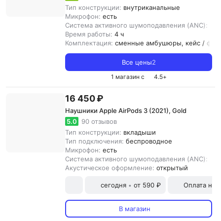
Тип конструкции:
внутриканальные
Микрофон:
есть
Система активного шумоподавления (ANC):
ест
Время работы:
4 ч
Комплектация:
сменные амбушюры, кейс / фут
Все цены
2
1 магазин с
4.5
+
16 450 ₽
Наушники Apple AirPods 3 (2021), Gold
5.0
90 отзывов
Тип конструкции:
вкладыши
Тип подключения:
беспроводное
Микрофон:
есть
Система активного шумоподавления (ANC):
ест
Акустическое оформление:
открытый
сегодня
от 590 ₽
Оплата на
•
В магазин