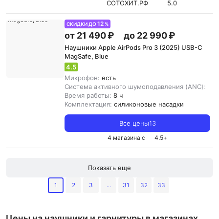
СОТОХИТ.РФ
5.0
12
СКИДКИ ДО
%
от 21 490 ₽
до 22 990 ₽
Наушники Apple AirPods Pro 3 (2025) USB-C
MagSafe, Blue
4.5
Микрофон:
есть
Система активного шумоподавления (ANC):
ест
Время работы:
8 ч
Комплектация:
силиконовые насадки
Все цены
13
4 магазина с
4.5
+
Показать еще
1
2
3
...
31
32
33
Цены на наушники и гарнитуры в магазинах