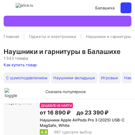
Балашиха
Главная
Гаджеты и электроника
Наушники и гарнитуры
Наушники и гарнитуры в Балашихе
1 543 товара
Как купить товар
С шумоподавлением
Наушники-вкладыши
Игровые
Накл
Сначала популярное
ДЕШЕВЛЕ НЕ НАЙТИ
от 16 890 ₽
до 23 390 ₽
Наушники Apple AirPods Pro 3 (2025) USB-C
MagSafe, White
4.8
987 сделали выбор