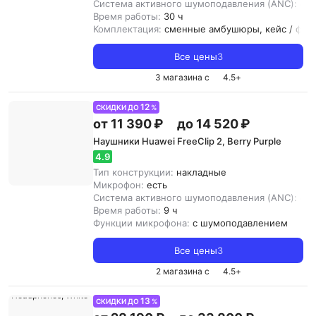
Система активного шумоподавления (ANC):
ест
Время работы:
30 ч
Комплектация:
сменные амбушюры, кейс / фут
Все цены
3
3 магазина с
4.5
+
12
СКИДКИ ДО
%
от 11 390 ₽
до 14 520 ₽
Наушники Huawei FreeClip 2, Berry Purple
4.9
Тип конструкции:
накладные
Микрофон:
есть
Система активного шумоподавления (ANC):
ест
Время работы:
9 ч
Функции микрофона:
с шумоподавлением
Все цены
3
2 магазина с
4.5
+
13
СКИДКИ ДО
%