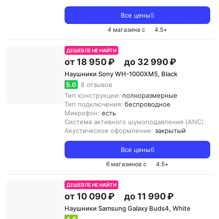
Все цены
5
4 магазина с
4.5
+
ДЕШЕВЛЕ НЕ НАЙТИ
от 18 950 ₽
до 32 990 ₽
Наушники Sony WH-1000XM5, Black
5.0
8 отзывов
Тип конструкции:
полноразмерные
Тип подключения:
беспроводное
Микрофон:
есть
Система активного шумоподавления (ANC):
ест
Акустическое оформление:
закрытый
Все цены
6
6 магазинов с
4.5
+
ДЕШЕВЛЕ НЕ НАЙТИ
от 10 090 ₽
до 11 990 ₽
Наушники Samsung Galaxy Buds4, White