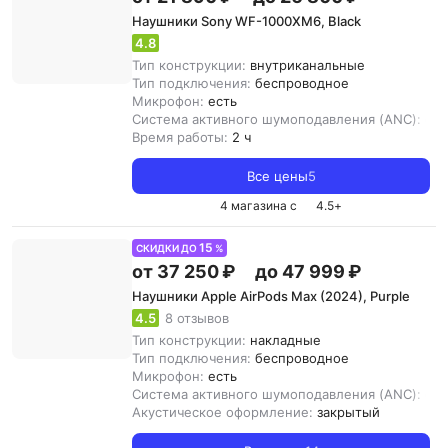
Наушники Sony WF-1000XM6, Black
4.8
Тип конструкции:
внутриканальные
Тип подключения:
беспроводное
Микрофон:
есть
Система активного шумоподавления (ANC):
ест
Время работы:
2 ч
Все цены
5
4 магазина с
4.5
+
15
СКИДКИ ДО
%
от 37 250 ₽
до 47 999 ₽
Наушники Apple AirPods Max (2024), Purple
4.5
8 отзывов
Тип конструкции:
накладные
Тип подключения:
беспроводное
Микрофон:
есть
Система активного шумоподавления (ANC):
ест
Акустическое оформление:
закрытый