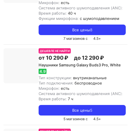
Микрофон:
есть
Система активного шумоподавления (ANC):
ест
Время работы:
40 ч
Функции микрофона:
с шумоподавлением
Все цены
8
7 магазинов с
4.5
+
ДЕШЕВЛЕ НЕ НАЙТИ
от 10 290 ₽
до 12 290 ₽
Наушники Samsung Galaxy Buds3 Pro, White
4.9
Тип конструкции:
внутриканальные
Тип подключения:
беспроводное
Микрофон:
есть
Система активного шумоподавления (ANC):
ест
Время работы:
7 ч
Все цены
5
5 магазинов с
4.5
+