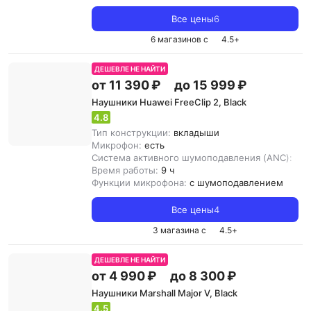
Все цены
6
6 магазинов с
4.5
+
ДЕШЕВЛЕ НЕ НАЙТИ
от 11 390 ₽
до 15 999 ₽
Наушники Huawei FreeClip 2, Black
4.8
Тип конструкции:
вкладыши
Микрофон:
есть
Система активного шумоподавления (ANC):
ест
Время работы:
9 ч
Функции микрофона:
с шумоподавлением
Все цены
4
3 магазина с
4.5
+
ДЕШЕВЛЕ НЕ НАЙТИ
от 4 990 ₽
до 8 300 ₽
Наушники Marshall Major V, Black
4.5