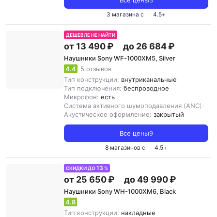
Все цены
3
3 магазина с
4.5
+
ДЕШЕВЛЕ НЕ НАЙТИ
от 13 490 ₽
до 26 684 ₽
Наушники Sony WF-1000XM5, Silver
4.4
5 отзывов
Тип конструкции:
внутриканальные
Тип подключения:
беспроводное
Микрофон:
есть
Система активного шумоподавления (ANC):
ест
Акустическое оформление:
закрытый
Все цены
9
8 магазинов с
4.5
+
13
СКИДКИ ДО
%
от 25 650 ₽
до 49 990 ₽
Наушники Sony WH-1000XM6, Black
4.8
Тип конструкции:
накладные