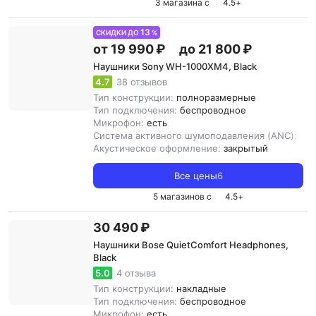
3 магазина с
4.5
+
13
СКИДКИ ДО
%
от 19 990 ₽
до 21 800 ₽
Наушники Sony WH-1000XM4, Black
4.7
38 отзывов
Тип конструкции:
полноразмерные
Тип подключения:
беспроводное
Микрофон:
есть
Система активного шумоподавления (ANC):
ест
Акустическое оформление:
закрытый
Все цены
6
5 магазинов с
4.5
+
30 490 ₽
Наушники Bose QuietComfort Headphones,
Black
5.0
4 отзыва
Тип конструкции:
накладные
Тип подключения:
беспроводное
Микрофон:
есть