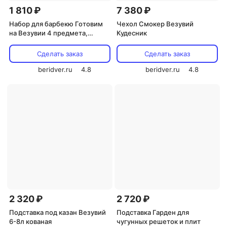
1 810 ₽
7 380 ₽
Набор для барбекю Готовим
Чехол Смокер Везувий
на Везувии 4 предмета,
Кудесник
WB010
Сделать заказ
Сделать заказ
beridver.ru
4.8
beridver.ru
4.8
2 320 ₽
2 720 ₽
Подставка под казан Везувий
Подставка Гарден для
6-8л кованая
чугунных решеток и плит