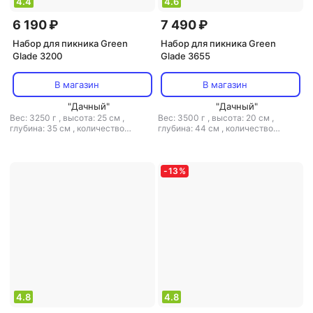
4.4
4.6
6 190 ₽
7 490 ₽
Набор для пикника Green
Набор для пикника Green
Glade 3200
Glade 3655
В магазин
В магазин
"Дачный"
"Дачный"
Вес: 3250 г
,
высота: 25 см
,
Вес: 3500 г
,
высота: 20 см
,
глубина: 35 см
,
количество
глубина: 44 см
,
количество
предметов в наборе: 33
,
тип:
предметов в наборе: 45
,
тип:
набор для пикника
,
ширина: 20.5
набор для пикника
,
ширина: 6 см
см
-
13
%
4.8
4.8