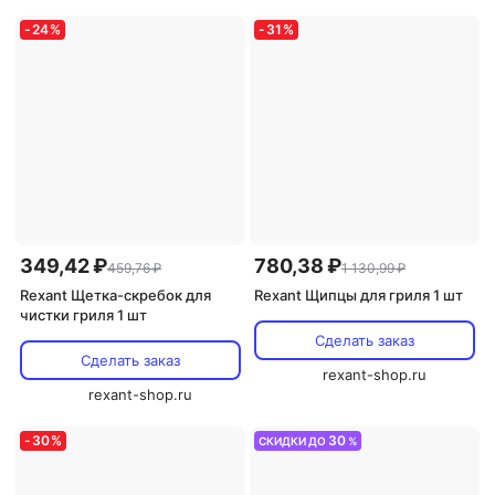
-
24
%
-
31
%
349,42 ₽
780,38 ₽
459,76 ₽
1 130,99 ₽
Rexant Щетка-скребок для
Rexant Щипцы для гриля 1 шт
чистки гриля 1 шт
Сделать заказ
Сделать заказ
rexant-shop.ru
rexant-shop.ru
-
30
%
30
СКИДКИ ДО
%