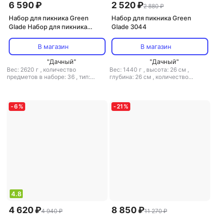
6 590 ₽
2 520 ₽
2 880 ₽
Набор для пикника Green
Набор для пикника Green
Glade Набор для пикника
Glade 3044
Т3171 9 л / 36 предметов
В магазин
В магазин
"Дачный"
"Дачный"
Вес: 2620 г
,
количество
Вес: 1440 г
,
высота: 26 см
,
предметов в наборе: 36
,
тип:
глубина: 26 см
,
количество
набор для пикника
предметов в наборе: 26
,
состав
набора: вилка
,
тип: набор для
пикника
,
ширина: 32 см
-
6
%
-
21
%
4.8
4 620 ₽
8 850 ₽
4 940 ₽
11 270 ₽