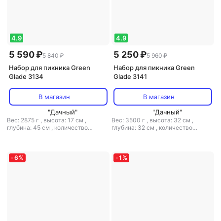
4.9
4.9
5 590 ₽
5 250 ₽
5 840 ₽
5 960 ₽
Набор для пикника Green
Набор для пикника Green
Glade 3134
Glade 3141
В магазин
В магазин
"Дачный"
"Дачный"
Вес: 2875 г
,
высота: 17 см
,
Вес: 3500 г
,
высота: 32 см
,
глубина: 45 см
,
количество
глубина: 32 см
,
количество
предметов в наборе: 34
,
тип:
предметов в наборе: 30
,
состав
набор для пикника
,
ширина: 20.5
набора: вилка
,
тип: набор для
см
пикника
,
ширина: 38 см
-
6
%
-
1
%