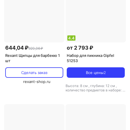
4.4
644,04 ₽
от 2 793 ₽
920,06 ₽
Rexant Щипцы для барбекю 1
Набор для пикника Gipfel
шт
51253
Сделать заказ
Все цены
2
rexant-shop.ru
Высота: 8 см
,
глубина: 12 см
,
количество предметов в наборе: 3
,
состав набора: вилка, лопатка,
кисточка, щипцы
,
тип: набор для
пикника
,
ширина: 120 см