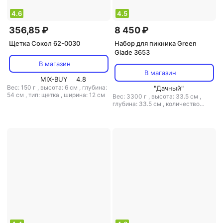
4.6
4.5
356,85 ₽
8 450 ₽
Щетка Сокол 62-0030
Набор для пикника Green
Glade 3653
В магазин
В магазин
MIX-BUY
4.8
Вес: 150 г
,
высота: 6 см
,
глубина:
"Дачный"
54 см
,
тип: щетка
,
ширина: 12 см
Вес: 3300 г
,
высота: 33.5 см
,
глубина: 33.5 см
,
количество
предметов в наборе: 47
,
тип:
набор для пикника
,
ширина: 21 см