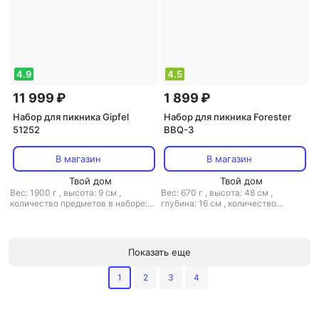
4.9
4.5
11 999 ₽
1 899 ₽
Набор для пикника Gipfel
Набор для пикника Forester
51252
BBQ-3
В магазин
В магазин
Твой дом
Твой дом
Вес: 1900 г
,
высота: 9 см
,
Вес: 670 г
,
высота: 48 см
,
количество предметов в наборе:
глубина: 16 см
,
количество
21
,
состав набора: вилка, лопатка,
предметов в наборе: 3
,
состав
щипцы
,
тип: набор для пикника
,
набора: вилка, лопатка, щипцы
,
ширина: 16 см
тип: набор для пикника
,
ширина:
40 см
Показать еще
1
2
3
4