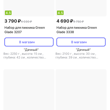
4.5
4.5
3 790 ₽
4 690 ₽
4 030 ₽
4 750 ₽
Набор для пикника Green
Набор для пикника Green
Glade 3207
Glade 3338
В магазин
В магазин
"Дачный"
"Дачный"
Вес: 2250 г
,
высота: 15 см
,
Вес: 2100 г
,
высота: 30 см
,
глубина: 42 см
,
количество
глубина: 39 см
,
количество
предметов в наборе: 4
,
состав
предметов в наборе: 34
,
тип:
набора: вилка
,
тип: набор для
набор для пикника
,
ширина: 20.5
пикника
,
ширина: 20.5 см
см