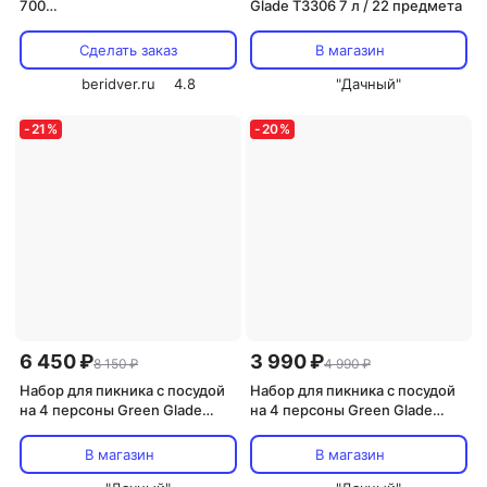
700
Glade T3306 7 л / 22 предмета
(чаша+подставка+плита+реш
етка+крышка)
Сделать заказ
В магазин
beridver.ru
4.8
"Дачный"
-
21
%
-
20
%
6 450 ₽
3 990 ₽
8 150 ₽
4 990 ₽
Набор для пикника с посудой
Набор для пикника с посудой
на 4 персоны Green Glade
на 4 персоны Green Glade
Т3174, 35 предметов,
Т3504, 25 предметов,
термосумка 9 л
термосумка 11 л
В магазин
В магазин