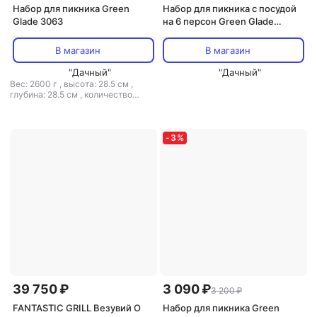
Набор для пикника Green
Набор для пикника с посудой
Glade 3063
на 6 персон Green Glade
Т3612, 47 предметов
В магазин
В магазин
"Дачный"
"Дачный"
Вес: 2600 г
,
высота: 28.5 см
,
глубина: 28.5 см
,
количество
предметов в наборе: 31
,
тип:
набор для пикника
,
ширина: 37 см
-
3
%
39 750 ₽
3 090 ₽
3 200 ₽
FANTASTIC GRILL Везувий O
Набор для пикника Green