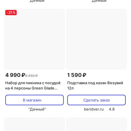
"Дачный"
"Дачный"
-
21
%
4 990 ₽
1 590 ₽
6 350 ₽
Набор для пикника с посудой
Подставка под казан Везувий
на 4 персоны Green Glade
12л
Т3339, 25 предметов,
термосумка 11 л
В магазин
Сделать заказ
"Дачный"
beridver.ru
4.8