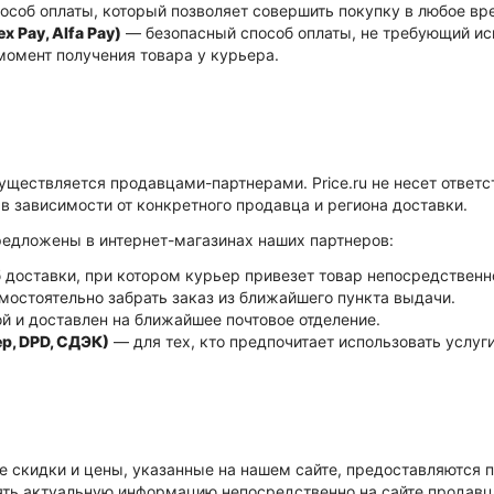
соб оплаты, который позволяет совершить покупку в любое вре
 Pay, Alfa Pay)
— безопасный способ оплаты, не требующий ис
момент получения товара у курьера.
уществляется продавцами-партнерами. Price.ru не несет ответст
в зависимости от конкретного продавца и региона доставки.
редложены в интернет-магазинах наших партнеров:
доставки, при котором курьер привезет товар непосредственн
остоятельно забрать заказ из ближайшего пункта выдачи.
й и доставлен на ближайшее почтовое отделение.
р, DPD, СДЭК)
— для тех, кто предпочитает использовать услуг
е скидки и цены, указанные на нашем сайте, предоставляются п
ть актуальную информацию непосредственно на сайте продавц