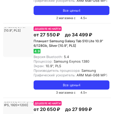
Графический ускоритель:
ARM Mali-G68 MP5
Все цены
4
2 магазина с
4.5
+
ДЕШЕВЛЕ НЕ НАЙТИ
от 27 550 ₽
до 34 499 ₽
Планшет Samsung Galaxy Tab S10 Lite 10.9"
6/128Gb, Silver [10.9", PLS]
4.9
Версия Bluetooth:
5.4
Процессор:
Samsung Exynos 1380
Экран:
10.9", PLS
Производитель процессора:
Samsung
Графический ускоритель:
ARM Mali-G68 MP5
Все цены
4
3 магазина с
4.5
+
ДЕШЕВЛЕ НЕ НАЙТИ
от 20 650 ₽
до 27 999 ₽