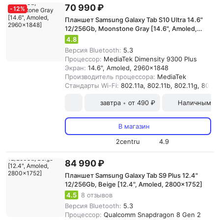
70 990 ₽
-
12
%
Планшет Samsung Galaxy Tab S10 Ultra 14.6"
12/256Gb, Moonstone Gray [14.6", Amoled,
2960x1848]
4.8
Версия Bluetooth:
5.3
Процессор:
MediaTek Dimensity 9300 Plus
Экран:
14.6", Amoled, 2960x1848
Производитель процессора:
MediaTek
Стандарты Wi-Fi:
802.11a, 802.11b, 802.11g, 802.11
завтра
от 490 ₽
Наличными и
•
В магазин
2centru
4.9
84 990 ₽
Планшет Samsung Galaxy Tab S9 Plus 12.4"
12/256Gb, Beige [12.4", Amoled, 2800x1752]
4.5
8 отзывов
Версия Bluetooth:
5.3
Процессор:
Qualcomm Snapdragon 8 Gen 2