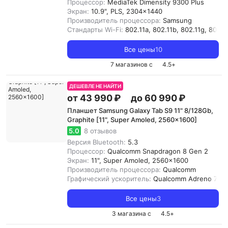
Процессор:
MediaTek Dimensity 9300 Plus
Экран:
10.9", PLS, 2304x1440
Производитель процессора:
Samsung
Стандарты Wi-Fi:
802.11a, 802.11b, 802.11g, 802.11
Все цены
10
7 магазинов с
4.5
+
ДЕШЕВЛЕ НЕ НАЙТИ
от 43 990 ₽
до 60 990 ₽
Планшет Samsung Galaxy Tab S9 11" 8/128Gb,
Graphite [11", Super Amoled, 2560x1600]
5.0
8 отзывов
Версия Bluetooth:
5.3
Процессор:
Qualcomm Snapdragon 8 Gen 2
Экран:
11", Super Amoled, 2560x1600
Производитель процессора:
Qualcomm
Графический ускоритель:
Qualcomm Adreno 740
Все цены
3
3 магазина с
4.5
+