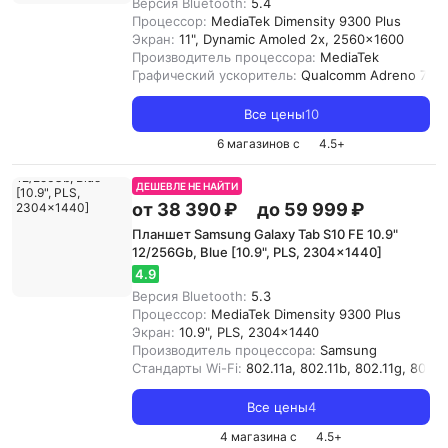
Версия Bluetooth:
5.4
Процессор:
MediaTek Dimensity 9300 Plus
Экран:
11", Dynamic Amoled 2x, 2560x1600
Производитель процессора:
MediaTek
Графический ускоритель:
Qualcomm Adreno 735
Все цены
10
6 магазинов с
4.5
+
ДЕШЕВЛЕ НЕ НАЙТИ
от 38 390 ₽
до 59 999 ₽
Планшет Samsung Galaxy Tab S10 FE 10.9"
12/256Gb, Blue [10.9", PLS, 2304x1440]
4.9
Версия Bluetooth:
5.3
Процессор:
MediaTek Dimensity 9300 Plus
Экран:
10.9", PLS, 2304x1440
Производитель процессора:
Samsung
Стандарты Wi-Fi:
802.11a, 802.11b, 802.11g, 802.11
Все цены
4
4 магазина с
4.5
+