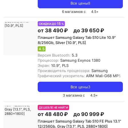
Все цены
8
6 магазинов с
4.5
+
15
СКИДКИ ДО
%
от 38 490 ₽
до 39 650 ₽
Планшет Samsung Galaxy Tab S10 Lite 10.9"
8/256Gb, Silver [10.9", PLS]
4.5
Версия Bluetooth:
5.3
Процессор:
Samsung Exynos 1380
Экран:
10.9", PLS
Производитель процессора:
Samsung
Графический ускоритель:
ARM Mali-G68 MP5
Все цены
3
3 магазина с
4.5
+
ДЕШЕВЛЕ НЕ НАЙТИ
от 48 480 ₽
до 90 999 ₽
Планшет Samsung Galaxy Tab S10 FE Plus 13.1"
12/256Gb, Gray [13.1", PLS, 2880x1800]