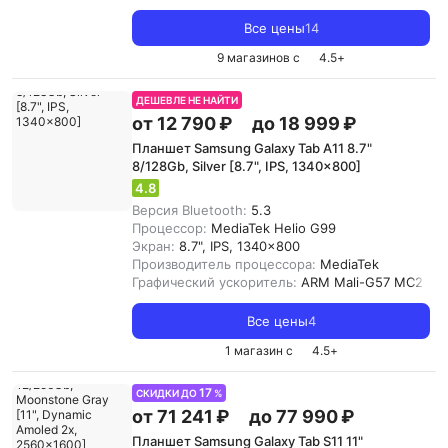
Все цены
14
9 магазинов с
4.5
+
ДЕШЕВЛЕ НЕ НАЙТИ
от 12 790 ₽
до 18 999 ₽
Планшет Samsung Galaxy Tab A11 8.7"
8/128Gb, Silver [8.7", IPS, 1340x800]
4.8
Версия Bluetooth:
5.3
Процессор:
MediaTek Helio G99
Экран:
8.7", IPS, 1340x800
Производитель процессора:
MediaTek
Графический ускоритель:
ARM Mali-G57 MC2
Все цены
4
1 магазин с
4.5
+
17
СКИДКИ ДО
%
от 71 241 ₽
до 77 990 ₽
Планшет Samsung Galaxy Tab S11 11"