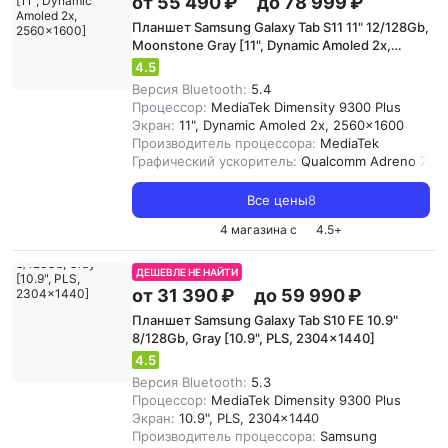
от 55 490 ₽
до 78 999 ₽
Планшет Samsung Galaxy Tab S11 11" 12/128Gb,
Moonstone Gray [11", Dynamic Amoled 2x,
2560x1600]
4.5
Версия Bluetooth:
5.4
Процессор:
MediaTek Dimensity 9300 Plus
Экран:
11", Dynamic Amoled 2x, 2560x1600
Производитель процессора:
MediaTek
Графический ускоритель:
Qualcomm Adreno 735
Все цены
8
4 магазина с
4.5
+
ДЕШЕВЛЕ НЕ НАЙТИ
от 31 390 ₽
до 59 990 ₽
Планшет Samsung Galaxy Tab S10 FE 10.9"
8/128Gb, Gray [10.9", PLS, 2304x1440]
4.5
Версия Bluetooth:
5.3
Процессор:
MediaTek Dimensity 9300 Plus
Экран:
10.9", PLS, 2304x1440
Производитель процессора:
Samsung