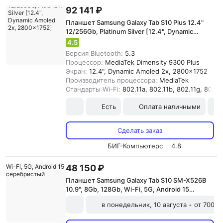
92 141 ₽
Планшет Samsung Galaxy Tab S10 Plus 12.4"
12/256Gb, Platinum Silver [12.4", Dynamic
Amoled 2x, 2800x1752]
4.5
Версия Bluetooth:
5.3
Процессор:
MediaTek Dimensity 9300 Plus
Экран:
12.4", Dynamic Amoled 2x, 2800x1752
Производитель процессора:
MediaTek
Стандарты Wi-Fi:
802.11a, 802.11b, 802.11g, 802.11
Есть
Оплата наличными
Сделать заказ
БИГ-Компьютерс
4.8
48 150 ₽
Планшет Samsung Galaxy Tab S10 SM-X526B
10.9", 8Gb, 128Gb, Wi-Fi, 5G, Android 15
серебристый
в понедельник, 10 августа
от 700 ₽
•