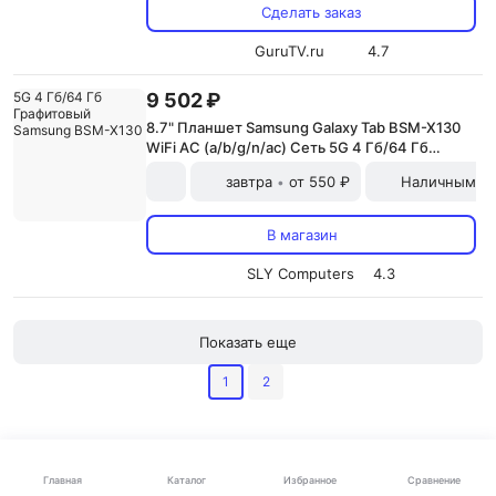
Сделать заказ
GuruTV.ru
4.7
9 502 ₽
8.7" Планшет Samsung Galaxy Tab BSM-X130
WiFi AC (a/b/g/n/ac) Сеть 5G 4 Гб/64 Гб
Графитовый Samsung BSM-X130
завтра
от 550 ₽
Наличными и
•
В магазин
SLY Computers
4.3
Показать еще
1
2
Цены на Планшеты Samsung Galaxy Tab в
интернет-магазинах Балашихи
Каталог
Главная
Избранное
Сравнение