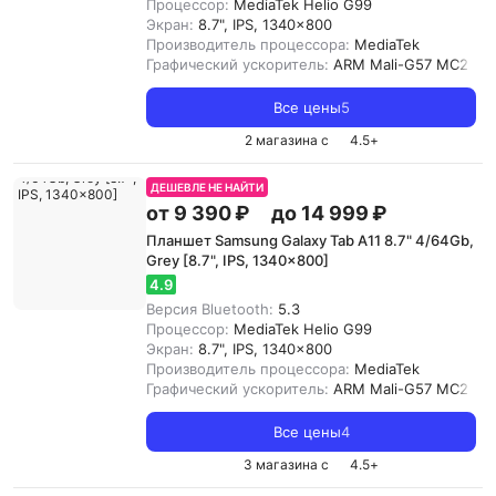
Процессор:
MediaTek Helio G99
Экран:
8.7", IPS, 1340x800
Производитель процессора:
MediaTek
Графический ускоритель:
ARM Mali-G57 MC2
Все цены
5
2 магазина с
4.5
+
ДЕШЕВЛЕ НЕ НАЙТИ
от 9 390 ₽
до 14 999 ₽
Планшет Samsung Galaxy Tab A11 8.7" 4/64Gb,
Grey [8.7", IPS, 1340x800]
4.9
Версия Bluetooth:
5.3
Процессор:
MediaTek Helio G99
Экран:
8.7", IPS, 1340x800
Производитель процессора:
MediaTek
Графический ускоритель:
ARM Mali-G57 MC2
Все цены
4
3 магазина с
4.5
+