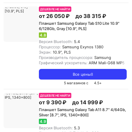
ДЕШЕВЛЕ НЕ НАЙТИ
от 26 050 ₽
до 38 315 ₽
Планшет Samsung Galaxy Tab S10 Lite 10.9"
6/128Gb, Gray [10.9", PLS]
4.8
Версия Bluetooth:
5.4
Процессор:
Samsung Exynos 1380
Экран:
10.9", PLS
Производитель процессора:
Samsung
Графический ускоритель:
ARM Mali-G68 MP5
Все цены
8
5 магазинов с
4.5
+
ДЕШЕВЛЕ НЕ НАЙТИ
от 9 390 ₽
до 14 999 ₽
Планшет Samsung Galaxy Tab A11 8.7" 4/64Gb,
Silver [8.7", IPS, 1340x800]
4.9
Версия Bluetooth:
5.3