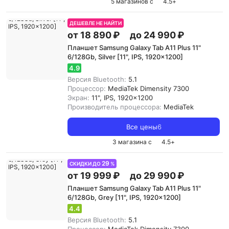
5 магазинов с
4.5
+
ДЕШЕВЛЕ НЕ НАЙТИ
от 18 890 ₽
до 24 990 ₽
Планшет Samsung Galaxy Tab A11 Plus 11"
6/128Gb, Silver [11", IPS, 1920x1200]
4.9
Версия Bluetooth:
5.1
Процессор:
MediaTek Dimensity 7300
Экран:
11", IPS, 1920x1200
Производитель процессора:
MediaTek
Все цены
6
3 магазина с
4.5
+
29
СКИДКИ ДО
%
от 19 999 ₽
до 29 990 ₽
Планшет Samsung Galaxy Tab A11 Plus 11"
6/128Gb, Grey [11", IPS, 1920x1200]
4.4
Версия Bluetooth:
5.1