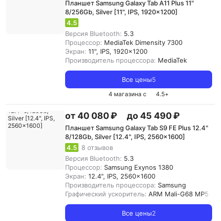
Планшет Samsung Galaxy Tab A11 Plus 11"
8/256Gb, Silver [11", IPS, 1920x1200]
4.5
Версия Bluetooth:
5.3
Процессор:
MediaTek Dimensity 7300
Экран:
11", IPS, 1920x1200
Производитель процессора:
MediaTek
Все цены
5
4 магазина с
4.5
+
от 40 080 ₽
до 45 490 ₽
Планшет Samsung Galaxy Tab S9 FE Plus 12.4"
8/128Gb, Silver [12.4", IPS, 2560x1600]
4.5
8 отзывов
Версия Bluetooth:
5.3
Процессор:
Samsung Exynos 1380
Экран:
12.4", IPS, 2560x1600
Производитель процессора:
Samsung
Графический ускоритель:
ARM Mali-G68 MP5
Все цены
2