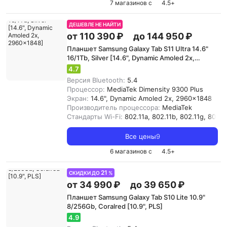
7 магазинов с
4.5
+
ДЕШЕВЛЕ НЕ НАЙТИ
от 110 390 ₽
до 144 950 ₽
Планшет Samsung Galaxy Tab S11 Ultra 14.6"
16/1Tb, Silver [14.6", Dynamic Amoled 2x,
2960x1848]
4.7
Версия Bluetooth:
5.4
Процессор:
MediaTek Dimensity 9300 Plus
Экран:
14.6", Dynamic Amoled 2x, 2960x1848
Производитель процессора:
MediaTek
Стандарты Wi-Fi:
802.11a, 802.11b, 802.11g, 802.11
Все цены
9
6 магазинов с
4.5
+
21
СКИДКИ ДО
%
от 34 990 ₽
до 39 650 ₽
Планшет Samsung Galaxy Tab S10 Lite 10.9"
8/256Gb, Coralred [10.9", PLS]
4.9