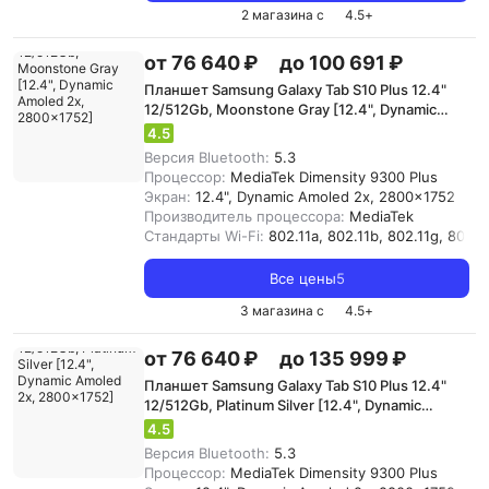
2 магазина с
4.5
+
от 76 640 ₽
до 100 691 ₽
Планшет Samsung Galaxy Tab S10 Plus 12.4"
12/512Gb, Moonstone Gray [12.4", Dynamic
Amoled 2x, 2800x1752]
4.5
Версия Bluetooth:
5.3
Процессор:
MediaTek Dimensity 9300 Plus
Экран:
12.4", Dynamic Amoled 2x, 2800x1752
Производитель процессора:
MediaTek
Стандарты Wi-Fi:
802.11a, 802.11b, 802.11g, 802.11
Все цены
5
3 магазина с
4.5
+
от 76 640 ₽
до 135 999 ₽
Планшет Samsung Galaxy Tab S10 Plus 12.4"
12/512Gb, Platinum Silver [12.4", Dynamic
Amoled 2x, 2800x1752]
4.5
Версия Bluetooth:
5.3
Процессор:
MediaTek Dimensity 9300 Plus