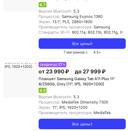
4.7
Версия Bluetooth:
5.3
Процессор:
Samsung Exynos 1380
Экран:
13.1", PLS, 2880x1800
Производитель процессора:
Samsung
Стандарты Wi-Fi:
802.11a, 802.11b, 802.11g, 802.11
Все цены
9
7 магазинов с
4.5
+
27
СКИДКИ ДО
%
от 23 990 ₽
до 27 999 ₽
Планшет Samsung Galaxy Tab A11 Plus 11"
8/256Gb, Grey [11", IPS, 1920x1200]
4.5
Версия Bluetooth:
5.3
Процессор:
MediaTek Dimensity 7300
Экран:
11", IPS, 1920x1200
Производитель процессора:
MediaTek
Все цены
3