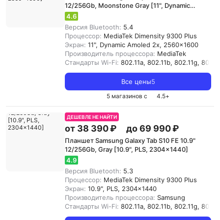
12/256Gb, Moonstone Gray [11", Dynamic
Amoled 2x, 2560x1600]
4.6
Версия Bluetooth:
5.4
Процессор:
MediaTek Dimensity 9300 Plus
Экран:
11", Dynamic Amoled 2x, 2560x1600
Производитель процессора:
MediaTek
Стандарты Wi-Fi:
802.11a, 802.11b, 802.11g, 802.11
Все цены
5
5 магазинов с
4.5
+
ДЕШЕВЛЕ НЕ НАЙТИ
от 38 390 ₽
до 69 990 ₽
Планшет Samsung Galaxy Tab S10 FE 10.9"
12/256Gb, Gray [10.9", PLS, 2304x1440]
4.9
Версия Bluetooth:
5.3
Процессор:
MediaTek Dimensity 9300 Plus
Экран:
10.9", PLS, 2304x1440
Производитель процессора:
Samsung
Стандарты Wi-Fi:
802.11a, 802.11b, 802.11g, 802.11