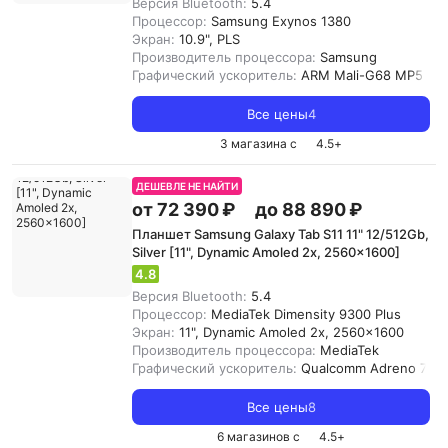
Версия Bluetooth:
5.4
Процессор:
Samsung Exynos 1380
Экран:
10.9", PLS
Производитель процессора:
Samsung
Графический ускоритель:
ARM Mali-G68 MP5
Все цены
4
3 магазина с
4.5
+
ДЕШЕВЛЕ НЕ НАЙТИ
от 72 390 ₽
до 88 890 ₽
Планшет Samsung Galaxy Tab S11 11" 12/512Gb,
Silver [11", Dynamic Amoled 2x, 2560x1600]
4.8
Версия Bluetooth:
5.4
Процессор:
MediaTek Dimensity 9300 Plus
Экран:
11", Dynamic Amoled 2x, 2560x1600
Производитель процессора:
MediaTek
Графический ускоритель:
Qualcomm Adreno 735
Все цены
8
6 магазинов с
4.5
+