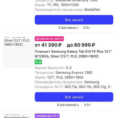
Процессор:
MediaTek Dimensity 7300
Экран:
11", IPS, 1920x1200
Производитель процессора:
MediaTek
Все цены
9
2 магазина с
4.5
+
ДЕШЕВЛЕ НЕ НАЙТИ
от 41 390 ₽
до 80 999 ₽
Планшет Samsung Galaxy Tab S10 FE Plus 13.1"
8/128Gb, Silver [13.1", PLS, 2880x1800]
4.9
Версия Bluetooth:
5.3
Процессор:
Samsung Exynos 1380
Экран:
13.1", PLS, 2880x1800
Производитель процессора:
Samsung
Стандарты Wi-Fi:
802.11a, 802.11b, 802.11g, 802.11
Все цены
8
8 магазинов с
4.5
+
12
СКИДКИ ДО
%