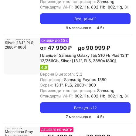
Производитель процессора:
Samsung
Стандарты Wi-Fi:
802.11a, 802.11b, 802.11g, 802.11
Все цены
11
9 магазинов с
4.5
+
20
СКИДКИ ДО
%
от 47 990 ₽
до 90 999 ₽
Планшет Samsung Galaxy Tab S10 FE Plus 13.1"
12/256Gb, Silver [13.1", PLS, 2880x1800]
4.8
Версия Bluetooth:
5.3
Процессор:
Samsung Exynos 1380
Экран:
13.1", PLS, 2880x1800
Производитель процессора:
Samsung
Стандарты Wi-Fi:
802.11a, 802.11b, 802.11g, 802.11
Все цены
12
7 магазинов с
4.5
+
ДЕШЕВЛЕ НЕ НАЙТИ