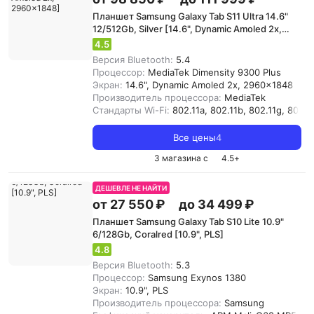
Планшет Samsung Galaxy Tab S11 Ultra 14.6"
12/512Gb, Silver [14.6", Dynamic Amoled 2x,
2960x1848]
4.5
Версия Bluetooth:
5.4
Процессор:
MediaTek Dimensity 9300 Plus
Экран:
14.6", Dynamic Amoled 2x, 2960x1848
Производитель процессора:
MediaTek
Стандарты Wi-Fi:
802.11a, 802.11b, 802.11g, 802.11
Все цены
4
3 магазина с
4.5
+
ДЕШЕВЛЕ НЕ НАЙТИ
от 27 550 ₽
до 34 499 ₽
Планшет Samsung Galaxy Tab S10 Lite 10.9"
6/128Gb, Coralred [10.9", PLS]
4.8
Версия Bluetooth:
5.3
Процессор:
Samsung Exynos 1380
Экран:
10.9", PLS
Производитель процессора:
Samsung