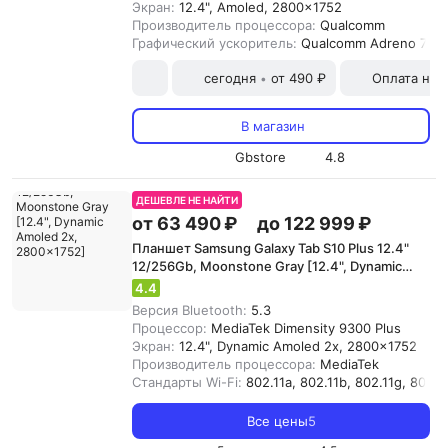
Экран:
12.4", Amoled, 2800x1752
Производитель процессора:
Qualcomm
Графический ускоритель:
Qualcomm Adreno 740
сегодня
от 490 ₽
Оплата на
•
В магазин
Gbstore
4.8
ДЕШЕВЛЕ НЕ НАЙТИ
от 63 490 ₽
до 122 999 ₽
Планшет Samsung Galaxy Tab S10 Plus 12.4"
12/256Gb, Moonstone Gray [12.4", Dynamic
Amoled 2x, 2800x1752]
4.4
Версия Bluetooth:
5.3
Процессор:
MediaTek Dimensity 9300 Plus
Экран:
12.4", Dynamic Amoled 2x, 2800x1752
Производитель процессора:
MediaTek
Стандарты Wi-Fi:
802.11a, 802.11b, 802.11g, 802.11
Все цены
5