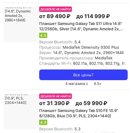
ДЕШЕВЛЕ НЕ НАЙТИ
от 89 490 ₽
до 114 999 ₽
Планшет Samsung Galaxy Tab S11 Ultra 14.6"
12/256Gb, Silver [14.6", Dynamic Amoled 2x,
2960x1848]
4.5
Версия Bluetooth:
5.4
Процессор:
MediaTek Dimensity 9300 Plus
Экран:
14.6", Dynamic Amoled 2x, 2960x1848
Производитель процессора:
MediaTek
Стандарты Wi-Fi:
802.11a, 802.11b, 802.11g, 802.11
Все цены
7
4 магазина с
4.5
+
ДЕШЕВЛЕ НЕ НАЙТИ
от 31 390 ₽
до 59 990 ₽
Планшет Samsung Galaxy Tab S10 FE 10.9"
8/128Gb, Blue [10.9", PLS, 2304x1440]
4.5
Версия Bluetooth:
5.3