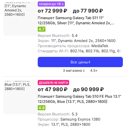
18
СКИДКИ ДО
%
от 72 999 ₽
до 77 990 ₽
Планшет Samsung Galaxy Tab S11 11"
12/256Gb, Silver [11", Dynamic Amoled 2x,
2560x1600]
4.7
Версия Bluetooth:
5.4
Экран:
11", Dynamic Amoled 2x, 2560x1600
Производитель процессора:
MediaTek
Стандарты Wi-Fi:
802.11a, 802.11b, 802.11g, 802.11
Все цены
4
3 магазина с
4.5
+
ДЕШЕВЛЕ НЕ НАЙТИ
от 47 980 ₽
до 90 999 ₽
Планшет Samsung Galaxy Tab S10 FE Plus 13.1"
12/256Gb, Blue [13.1", PLS, 2880x1800]
4.6
Версия Bluetooth:
5.3
Процессор:
Samsung Exynos 1380
Экран:
13.1", PLS, 2880x1800