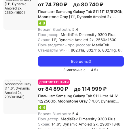
от 74 790 ₽
до 80 740 ₽
Планшет Samsung Galaxy Tab S11 11" 12/512Gb,
Moonstone Gray [11", Dynamic Amoled 2x,
2560x1600]
4.8
Версия Bluetooth:
5.4
Процессор:
MediaTek Dimensity 9300 Plus
Экран:
11", Dynamic Amoled 2x, 2560x1600
Производитель процессора:
MediaTek
Стандарты Wi-Fi:
802.11a, 802.11b, 802.11g, 802.11
Все цены
3
3 магазина с
4.5
+
ДЕШЕВЛЕ НЕ НАЙТИ
от 84 890 ₽
до 114 999 ₽
Планшет Samsung Galaxy Tab S11 Ultra 14.6"
12/256Gb, Moonstone Gray [14.6", Dynamic
Amoled 2x, 2960x1848]
4.4
Версия Bluetooth:
5.4
Процессор:
MediaTek Dimensity 9300 Plus
Экран:
14.6", Dynamic Amoled 2x, 2960x1848