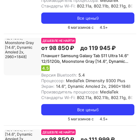
Производитель процессора:
MediaTek
Стандарты Wi-Fi:
802.11a, 802.11b, 802.11g, 802.11
Все цены
9
6 магазинов с
4.5
+
ДЕШЕВЛЕ НЕ НАЙТИ
от 98 850 ₽
до 119 945 ₽
Планшет Samsung Galaxy Tab S11 Ultra 14.6"
12/512Gb, Moonstone Gray [14.6", Dynamic
Amoled 2x, 2960x1848]
4.5
Версия Bluetooth:
5.4
Процессор:
MediaTek Dimensity 9300 Plus
Экран:
14.6", Dynamic Amoled 2x, 2960x1848
Производитель процессора:
MediaTek
Стандарты Wi-Fi:
802.11a, 802.11b, 802.11g, 802.11
Все цены
6
5 магазинов с
4.5
+
ДЕШЕВЛЕ НЕ НАЙТИ
от 98 850 ₽
до 111 999 ₽