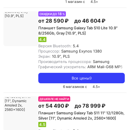
1 магазин с
4.5
+
18
СКИДКИ ДО
%
от 28 590 ₽
до 46 604 ₽
Планшет Samsung Galaxy Tab S10 Lite 10.9"
8/256Gb, Gray [10.9", PLS]
4.4
Версия Bluetooth:
5.4
Процессор:
Samsung Exynos 1380
Экран:
10.9", PLS
Производитель процессора:
Samsung
Графический ускоритель:
ARM Mali-G68 MP5
Все цены
9
6 магазинов с
4.5
+
ДЕШЕВЛЕ НЕ НАЙТИ
от 54 490 ₽
до 78 999 ₽
Планшет Samsung Galaxy Tab S11 11" 12/128Gb,
Silver [11", Dynamic Amoled 2x, 2560x1600]
4.5