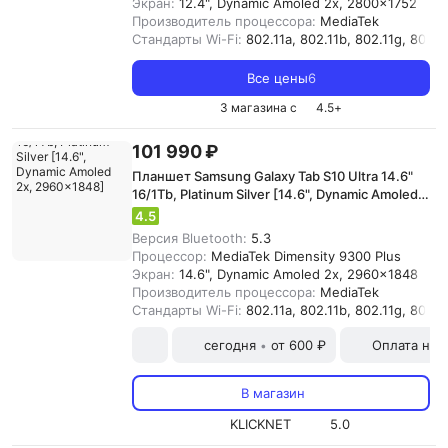
Экран:
12.4", Dynamic Amoled 2x, 2800x1752
Производитель процессора:
MediaTek
Стандарты Wi-Fi:
802.11a, 802.11b, 802.11g, 802.11
Все цены
6
3 магазина с
4.5
+
101 990 ₽
Планшет Samsung Galaxy Tab S10 Ultra 14.6"
16/1Tb, Platinum Silver [14.6", Dynamic Amoled
2x, 2960x1848]
4.5
Версия Bluetooth:
5.3
Процессор:
MediaTek Dimensity 9300 Plus
Экран:
14.6", Dynamic Amoled 2x, 2960x1848
Производитель процессора:
MediaTek
Стандарты Wi-Fi:
802.11a, 802.11b, 802.11g, 802.11
сегодня
от 600 ₽
Оплата на
•
В магазин
KLICKNET
5.0