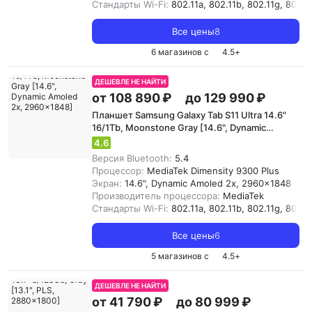
Стандарты Wi-Fi:
802.11a, 802.11b, 802.11g, 802.11
Все цены
8
6 магазинов с
4.5
+
ДЕШЕВЛЕ НЕ НАЙТИ
от 108 890 ₽
до 129 990 ₽
Планшет Samsung Galaxy Tab S11 Ultra 14.6"
16/1Tb, Moonstone Gray [14.6", Dynamic
Amoled 2x, 2960x1848]
4.6
Версия Bluetooth:
5.4
Процессор:
MediaTek Dimensity 9300 Plus
Экран:
14.6", Dynamic Amoled 2x, 2960x1848
Производитель процессора:
MediaTek
Стандарты Wi-Fi:
802.11a, 802.11b, 802.11g, 802.11
Все цены
6
5 магазинов с
4.5
+
ДЕШЕВЛЕ НЕ НАЙТИ
от 41 790 ₽
до 80 999 ₽