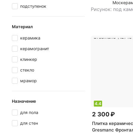
Москера
500 циклов. • (12
подступенок
Рисунок: под кам
Материал
керамика
керамогранит
клинкер
стекло
мрамор
Назначение
4.4
для пола
2 300 ₽
Плитка керамиче
для стен
Gresmanc Фронта