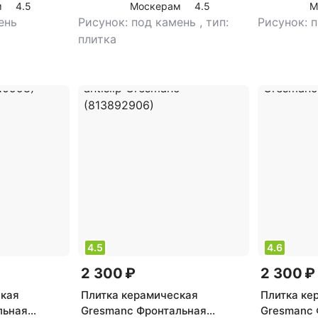
м
4.5
Москерам
4.5
М
74210526)
500 (12741
ень
Рисунок: под камень
,
тип:
Рисунок: 
плитка
4.5
4.6
2 300 ₽
2 300 ₽
ская
Плитка керамическая
Плитка ке
льная
Gresmanc Фронтальная
Gresmanc 