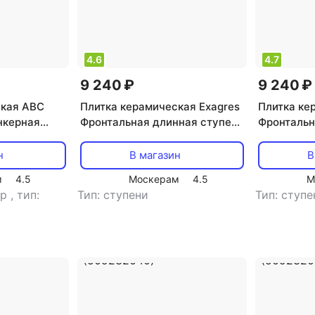
4.6
4.7
9 240 ₽
9 240 ₽
ская ABC
Плитка керамическая Exagres
Плитка ке
нкерная
Фронтальная длинная ступень
Фронтальн
имитация
Эксагрес 120 Brigantina 03
Эксагрес 1
unt Struktur
Exagres (614547344)
Exagres (
н
В магазин
В
м
4.5
Москерам
4.5
М
ер
,
тип:
Тип: ступени
Тип: ступе