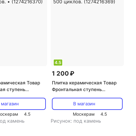
4.5
1 200 ₽
рамическая Товар
Плитка керамическая Товар
ая cтупень
Фронтальная cтупень
06 310х330мм.
Carmelita 204 310х330мм.
ный,
цвет: коричневый,
 магазин
В магазин
йкость не менее
Морозостойкость не менее
оскерам
4.5
Москерам
4.5
. • (1274216370)
500 циклов. (1274216369)
под камень
Рисунок: под камень