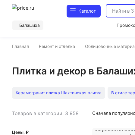
Каталог
Балашиха
Промок
Главная
Ремонт и отделка
Облицовочные матери
Плитка и декор в Балаши
Керамогранит плитка Шахтинская плитка
В стиле те
Под мрамор
Клинкерная под кирпич
Керамогран
Товаров в категории: 3 958
Сначала популярн
Настенный декор
Мозаика
Плитка настенная
Цены, ₽