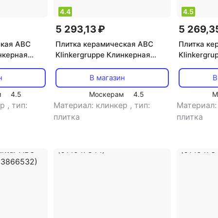
4.4
4.5
5 293,13 ₽
5 269,3
ская ABC
Плитка керамическая ABC
Плитка ке
нкерная
Klinkergruppe Клинкерная
Klinkergr
имитация
фасадная плитка имитация
фасадная 
dstein ABC
кирпича цвет Weinrot ABC
кирпича цв
н
В магазин
В
33866540)
Klinkergruppe (733866538)
Klinkergr
м
4.5
Москерам
4.5
М
ер
,
тип:
Материал: клинкер
,
тип:
Материал:
плитка
плитка