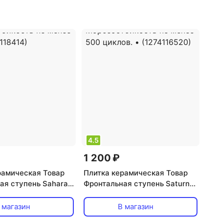
4.5
1 200 ₽
рамическая Товар
Плитка керамическая Товар
ая cтупень Sahara
Фронтальная cтупень Saturn
30мм. цвет: светло-
502. 310х330мм. цвет: серый,
й,
Морозостойкость не менее
 магазин
В магазин
йкость не менее
500 циклов. • (1274116520)