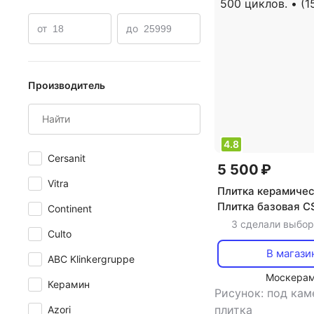
от
до
Производитель
4.8
Cersanit
5 500 ₽
Vitra
Плитка керамичес
Плитка базовая 
Continent
размер: 310х310мм
3 сделали выбор
Culto
черный, Морозост
менее 500 циклов.
В магази
ABC Klinkergruppe
(1548502550)
Москера
Керамин
Рисунок: под ка
плитка
Azori