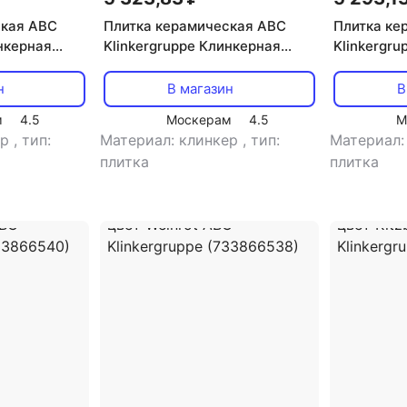
ская ABC
Плитка керамическая ABC
Плитка ке
нкерная
Klinkergruppe Клинкерная
Klinkergr
имитация
фасадная плитка имитация
фасадная 
warz ABC
кирпича цвет Texel ABC
кирпича ц
н
В магазин
В
3866550)
Klinkergruppe (733866548)
Klinkergr
м
4.5
Москерам
4.5
М
ер
,
тип:
Материал: клинкер
,
тип:
Материал:
плитка
плитка