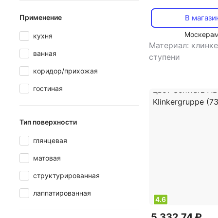
клинкерная ступе
antislip 310x330x
В магази
Применение
Gresmanc (127161
Москера
кухня
Материал: клинк
ванная
ступени
коридор/прихожая
гостиная
Тип поверхности
глянцевая
матовая
структурированная
лаппатированная
4.6
5 332,74 ₽