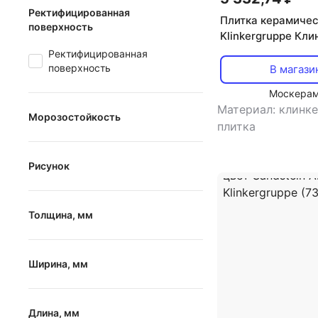
Ректифицированная
Плитка керамиче
поверхность
Klinkergruppe Кли
фасадная плитка 
Ректифицированная
кирпича цвет Sch
поверхность
В магази
Klinkergruppe (73
Москера
Материал: клинк
Морозостойкость
плитка
Морозостойкость
Рисунок
абстракция
Толщина, мм
геометрия
однотонный
от
до
Ширина, мм
орнамент
под дерево
от
до
Длина, мм