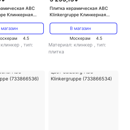
рамическая ABC
Плитка керамическая ABC
uppe Клинкерная
Klinkergruppe Клинкерная
плитка имитация
фасадная плитка имитация
вет Kupfer ABC
кирпича цвет Mangan ABC
 магазин
В магазин
uppe (733866544)
Klinkergruppe (733866542)
оскерам
4.5
Москерам
4.5
 клинкер
,
тип:
Материал: клинкер
,
тип:
плитка