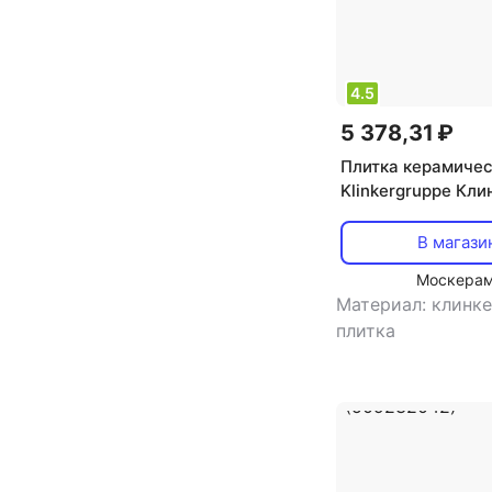
4.5
5 378,31 ₽
Плитка керамиче
Klinkergruppe Кли
фасадная плитка 
кирпича цвет Rotb
В магази
ABC Klinkergruppe
Москера
(733866532)
Материал: клинк
плитка