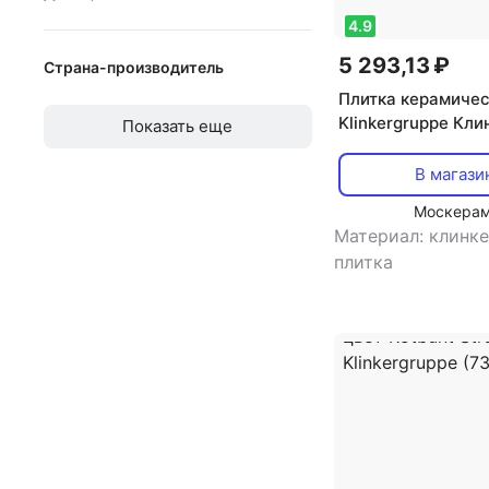
под камень
4.9
под металл
от
до
5 293,13 ₽
Страна-производитель
под ткань
Плитка керамиче
Беларусь
Klinkergruppe Кли
под мозаику
Показать еще
фасадная плитка 
Германия
под мрамор
кирпича цвет San
В магази
Индия
Klinkergruppe (7
Москера
Испания
Материал: клинк
плитка
Италия
Китай
Польша
Португалия
Россия
США