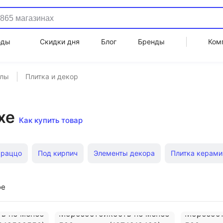
оды
Скидки дня
Блог
Бренды
Ком
алы
Плитка и декор
хе
Как купить товар
рраццо
Под кирпич
Элементы декора
Плитка керами
ит плитка
Под мрамор
Фасадная плитка
Плитка дек
ое
Керамогранит 600х600
Клинкерная плитка
Плитка кер