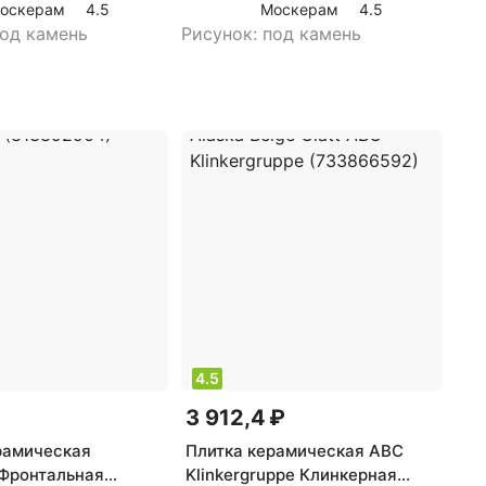
оскерам
4.5
Москерам
4.5
18414)
под камень
Рисунок: под камень
4.5
3 912,4 ₽
рамическая
Плитка керамическая ABC
Фронтальная
Klinkergruppe Клинкерная