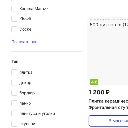
Kerama Marazzi
Kirovit
Docke
Показать все
Тип
плитка
4.8
декор
1 200 ₽
бордюр
Плитка керамичес
панно
Фронтальная cтуп
плинтуса и уголки
CORRIDA 108 310
цвет: красный,
В магази
ступени
Морозостойкость 