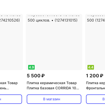
4.9
4.4
5 500 ₽
1 200 ₽
кая Товар
Плитка керамическая Товар
Плитка ке
ень
Плитка базовая CORRIDA 104
Фронтальн
х330мм.
310х310мм. цвет: серый,
607. 310х3
Морозостойкость не менее
коричневы
н
В магазин
В
не менее
500 циклов. • (1274131015)
Морозосто