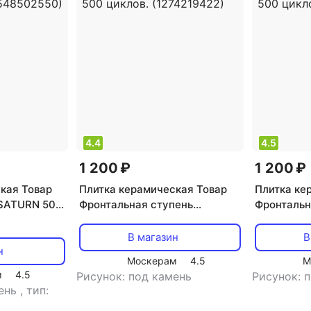
4.4
4.5
1 200 ₽
1 200 ₽
кая Товар
Плитка керамическая Товар
Плитка ке
CSATURN 501
Фронтальная cтупень
Фронтальн
. цвет:
Carmelita 201 310х330мм.
CORRIDA 1
ойкость не
цвет: коричневый,
цвет: крас
В магазин
В
 •
Морозостойкость не менее
Морозосто
н
Москерам
4.5
М
500 циклов. (1274219422)
500 циклов
м
4.5
Рисунок: под камень
Рисунок: 
мень
,
тип: