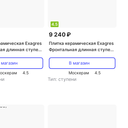
4.5
9 240 ₽
рамическая Exagres
Плитка керамическая Exagres
ая длинная ступень
Фронтальная длинная ступень
20 Brigantina 05
Эксагрес 120 Brigantina 01
614547342)
Exagres (613859892)
 магазин
В магазин
оскерам
4.5
Москерам
4.5
ни
Тип: ступени