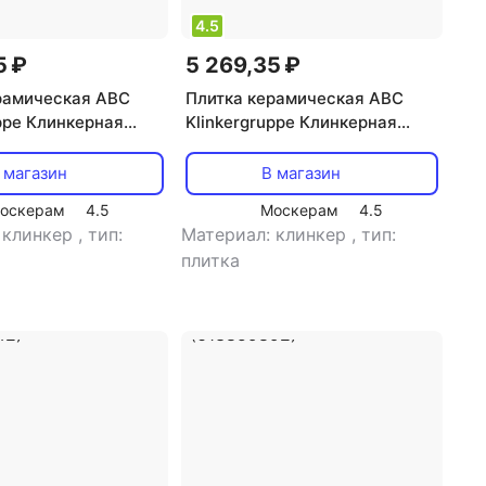
4.5
5 ₽
5 269,35 ₽
рамическая ABC
Плитка керамическая ABC
uppe Клинкерная
Klinkergruppe Клинкерная
плитка имитация
фасадная плитка имитация
ет Kitzbuhel ABC
кирпича цвет Salzburg ABC
 магазин
В магазин
uppe (733866536)
Klinkergruppe (733866534)
оскерам
4.5
Москерам
4.5
 клинкер
,
тип:
Материал: клинкер
,
тип:
плитка