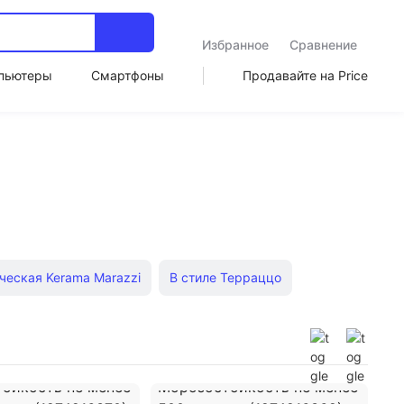
Избранное
Сравнение
пьютеры
Смартфоны
Продавайте на Price
ческая Kerama Marazzi
В стиле Терраццо
оративная
Зеркальная
Напольная плитка
амическая