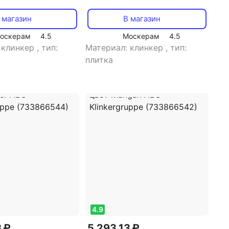
я ступень Nature
фасадная плитка имитация
30x310x15 мм
кирпича Alaska Beige Glatt
 магазин
В магазин
(813892904)
ABC Klinkergruppe
оскерам
4.5
Москерам
4.5
(733866592)
 клинкер
,
тип:
Материал: клинкер
,
тип:
плитка
4.9
3 ₽
5 293,13 ₽