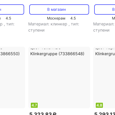
нь Gobi
клинкерная ступень Tambora
клинкерна
14 мм
330x310x15 мм antislip
antislip 3
н
В магазин
В
0998)
Gresmanc (813892906)
Gresmanc 
м
4.5
Москерам
4.5
М
ер
,
тип:
Материал: клинкер
,
тип:
Материал:
ступени
ступени
4.7
4.8
5 323,83 ₽
5 293,1