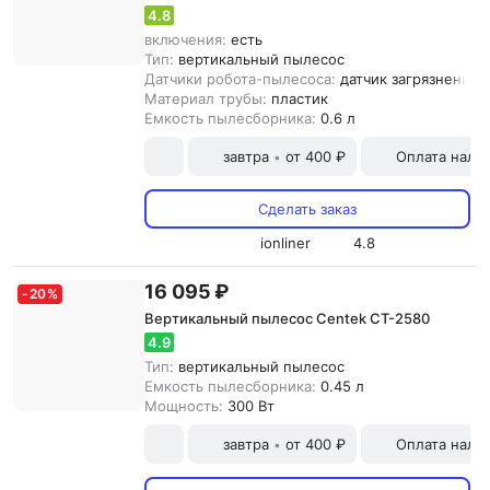
4.8
включения:
есть
Тип:
вертикальный пылесос
Датчики робота-пылесоса:
датчик загрязнения
Материал трубы:
пластик
Емкость пылесборника:
0.6 л
завтра
от 400 ₽
Оплата нали
•
Сделать заказ
ionliner
4.8
16 095 ₽
-
20
%
Вертикальный пылесос Centek CT-2580
4.9
Тип:
вертикальный пылесос
Емкость пылесборника:
0.45 л
Мощность:
300 Вт
завтра
от 400 ₽
Оплата нали
•