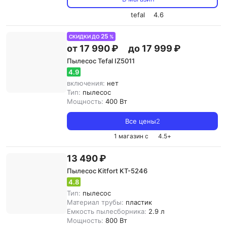
tefal
4.6
25
СКИДКИ ДО
%
от 17 990 ₽
до 17 999 ₽
Пылесос Tefal IZ5011
4.9
включения:
нет
Тип:
пылесос
Мощность:
400 Вт
Все цены
2
1 магазин с
4.5
+
13 490 ₽
Пылесос Kitfort KT-5246
4.8
Тип:
пылесос
Материал трубы:
пластик
Емкость пылесборника:
2.9 л
Мощность:
800 Вт