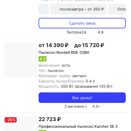
послезавтра
от 350 ₽
Оплата
•
Сделать заказ
Techline24
4.8
от 14 390 ₽
до 15 720 ₽
Пылесос Rondell RDE-2080
4.5
включения:
есть
Тип:
пылесос
Материал трубы:
металл
Емкость пылесборника:
0.4 л
Мощность:
200 Вт (всасывания 120 Вт)
Все цены
2
2 магазина с
4.5
+
22 723 ₽
-
20
%
Профессиональный пылесос Karcher SE 3