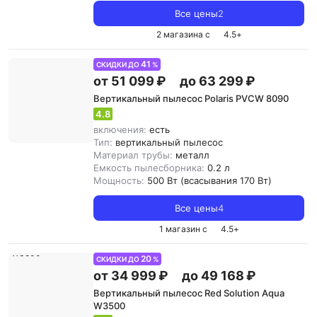
Все цены
2
2 магазина с
4.5
+
41
СКИДКИ ДО
%
от 51 099 ₽
до 63 299 ₽
Вертикальный пылесос Polaris PVCW 8090
4.8
включения:
есть
Тип:
вертикальный пылесос
Материал трубы:
металл
Емкость пылесборника:
0.2 л
Мощность:
500 Вт (всасывания 170 Вт)
Все цены
4
1 магазин с
4.5
+
20
СКИДКИ ДО
%
от 34 999 ₽
до 49 168 ₽
Вертикальный пылесос Red Solution Aqua
W3500