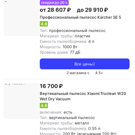
20
СКИДКИ ДО
%
от 28 607 ₽
до 29 910 ₽
Профессиональный пылесос Karcher SE 5
4.8
Тип:
профессиональный пылесос
Материал трубы:
пластик
Емкость пылесборника:
4 л
Мощность:
1000 Вт
Уровень шума:
77 дБ
Все цены
2
2 магазина с
4.5
+
16 700 ₽
Вертикальный пылесос Xiaomi Truclean W20
Wet Dry Vacuum
4.6
включения:
есть
Тип:
вертикальный пылесос
Материал трубы:
металл
Емкость пылесборника:
0.55 л
Мощность:
200 Вт (всасывания 200 Вт)