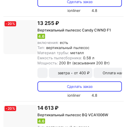
Сделать заказ
ionliner
4.8
13 255 ₽
-
20
%
Вертикальный пылесос Candy CWND F1
4.6
включения:
есть
Тип:
вертикальный пылесос
Материал трубы:
металл
Емкость пылесборника:
0.58 л
Мощность:
200 Вт (всасывания 200 Вт)
завтра
от 400 ₽
Оплата нали
•
Сделать заказ
ionliner
4.8
14 613 ₽
-
20
%
Вертикальный пылесос BQ VCA1006W
4.6