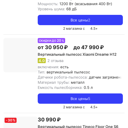
Мощность:
1200 Вт (всасывания 400 Вт)
Уровень шума:
68 дБ
Все цены
2
2 магазина с
4.5
+
20
СКИДКИ ДО
%
от 30 950 ₽
до 47 990 ₽
Вертикальный пылесос Xiaomi Dreame H12
4.0
2 отзыва
включения:
есть
Тип:
вертикальный пылесос
Датчики робота-пылесоса:
датчик загрязнения,
Материал трубы:
металл
Емкость пылесборника:
0.5 л
Все цены
5
2 магазина с
4.5
+
30 990 ₽
-
30
%
Вертикальный пылесос Tineco Floor One S6