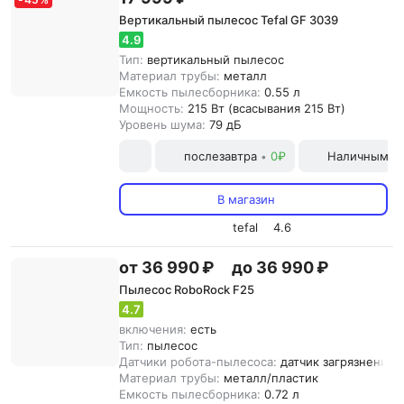
Вертикальный пылесос Tefal GF 3039
4.9
Тип:
вертикальный пылесос
Материал трубы:
металл
Емкость пылесборника:
0.55 л
Мощность:
215 Вт (всасывания 215 Вт)
Уровень шума:
79 дБ
послезавтра
0₽
Наличными и
•
В магазин
tefal
4.6
от 36 990 ₽
до 36 990 ₽
Пылесос RoboRock F25
4.7
включения:
есть
Тип:
пылесос
Датчики робота-пылесоса:
датчик загрязнения,
Материал трубы:
металл/пластик
Емкость пылесборника:
0.72 л