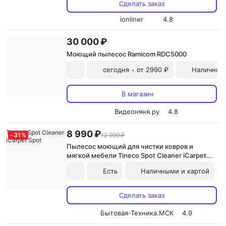
Сделать заказ
ionliner
4.8
30 000 ₽
Моющий пылесос Ramicom RDC5000
сегодня
от 2990 ₽
Наличными
•
В магазин
Видеоняня.ру
4.8
8 990 ₽
-
31
%
12 999 ₽
Пылесос моющий для чистки ковров и
мягкой мебели Tineco Spot Cleaner iCarpet
Spot
Есть
Наличными и картой
Сделать заказ
Бытовая-Техника.МСК
4.9