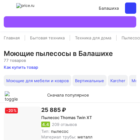
Балашиха
Главная
Бытовая техника
Техника для дома
Пылесос
Моющие пылесосы в Балашихе
77 товаров
Как купить товар
Моющие для мебели и ковров
Вертикальные
Karcher
Мою
Сначала популярное
25 885 ₽
-
20
%
Пылесос Thomas Twin XT
4.4
209 отзывов
Тип:
пылесос
Материал трубы:
металл