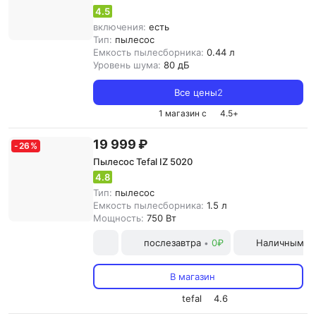
4.5
включения:
есть
Тип:
пылесос
Емкость пылесборника:
0.44 л
Уровень шума:
80 дБ
Все цены
2
1 магазин с
4.5
+
19 999 ₽
-
26
%
Пылесос Tefal IZ 5020
4.8
Тип:
пылесос
Емкость пылесборника:
1.5 л
Мощность:
750 Вт
послезавтра
0₽
Наличными и
•
В магазин
tefal
4.6