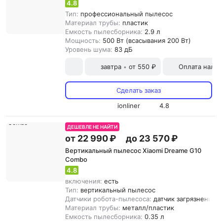
4.8
Тип:
профессиональный пылесос
Материал трубы:
пластик
Емкость пылесборника:
2.9 л
Мощность:
500 Вт (всасывания 200 Вт)
Уровень шума:
83 дБ
завтра
от 550 ₽
Оплата нали
•
Сделать заказ
ionliner
4.8
ДЕШЕВЛЕ НЕ НАЙТИ
от 22 990 ₽
до 23 570 ₽
Вертикальный пылесос Xiaomi Dreame G10
Combo
4.8
включения:
есть
Тип:
вертикальный пылесос
Датчики робота-пылесоса:
датчик загрязнения,
Материал трубы:
металл/пластик
Емкость пылесборника:
0.35 л