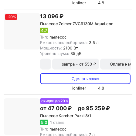
ionliner
4.8
13 096 ₽
-
20
%
Пылесос Zelmer ZVC9130M AquaLeon
4.7
Тип:
пылесос
Емкость пылесборника:
3.5 л
Мощность:
2100 Вт
Уровень шума:
85 дБ
завтра
от 550 ₽
Оплата нали
•
Сделать заказ
ionliner
4.8
20
СКИДКИ ДО
%
от 47 000 ₽
до 95 259 ₽
Пылесос Karcher Puzzi 8/1
5.0
1 отзыв
Тип:
пылесос
Емкость пылесборника:
7 л