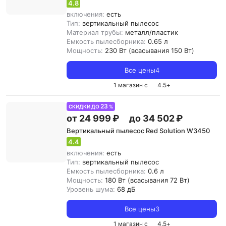
4.8
включения:
есть
Тип:
вертикальный пылесос
Материал трубы:
металл/пластик
Емкость пылесборника:
0.65 л
Мощность:
230 Вт (всасывания 150 Вт)
Все цены
4
1 магазин с
4.5
+
23
СКИДКИ ДО
%
от 24 999 ₽
до 34 502 ₽
Вертикальный пылесос Red Solution W3450
4.4
включения:
есть
Тип:
вертикальный пылесос
Емкость пылесборника:
0.6 л
Мощность:
180 Вт (всасывания 72 Вт)
Уровень шума:
68 дБ
Все цены
3
1 магазин с
4.5
+