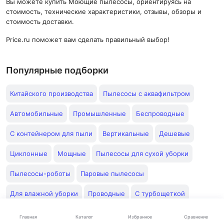
Вы можете купить Моющие пылесосы, ориентируясь на
стоимость, технические характеристики, отзывы, обзоры и
стоимость доставки.
Price.ru поможет вам сделать правильный выбор!
Популярные подборки
Китайского производства
Пылесосы с аквафильтром
Автомобильные
Промышленные
Беспроводные
С контейнером для пыли
Вертикальные
Дешевые
Циклонные
Мощные
Пылесосы для сухой уборки
Пылесосы-роботы
Паровые пылесосы
Для влажной уборки
Проводные
С турбощеткой
Строительные пылесосы
Циклонного типа
Каталог
Главная
Избранное
Сравнение