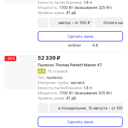
Емкость пылесборника:
1.8 л
Мощность:
1700 Вт (всасывания 325 Вт)
Уровень шума:
81 дБ
завтра
от 550 ₽
Оплата нали
•
Сделать заказ
ionliner
4.8
52 339 ₽
-
20
%
Пылесос Thomas Parkett Master XT
4.0
76 отзывов
Тип:
пылесос
Материал трубы:
металл
Емкость пылесборника:
1.8 л
Мощность:
1700 Вт (всасывания 325 Вт)
Уровень шума:
81 дБ
в понедельник, 10 августа
от 550 ₽
•
Сделать заказ