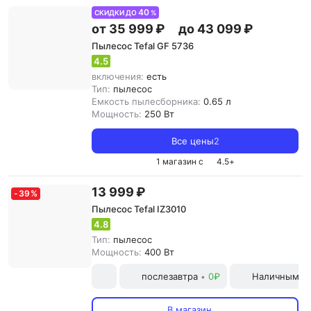
40
СКИДКИ ДО
%
от 35 999 ₽
до 43 099 ₽
Пылесос Tefal GF 5736
4.5
включения:
есть
Тип:
пылесос
Емкость пылесборника:
0.65 л
Мощность:
250 Вт
Все цены
2
1 магазин с
4.5
+
13 999 ₽
-
39
%
Пылесос Tefal IZ3010
4.8
Тип:
пылесос
Мощность:
400 Вт
послезавтра
0₽
Наличными и
•
В магазин