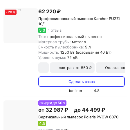
62 220 ₽
-
20
%
Профессиональный пылесос Karcher PUZZI
10/1
5.0
1 отзыв
Тип:
профессиональный пылесос
Материал трубы:
металл
Емкость пылесборника:
9 л
Мощность:
1250 Вт (всасывания 40 Вт)
Уровень шума:
72 дБ
завтра
от 550 ₽
Оплата нали
•
Сделать заказ
ionliner
4.8
50
СКИДКИ ДО
%
от 32 987 ₽
до 44 499 ₽
Вертикальный пылесос Polaris PVCW 6070
4.5
включения:
есть