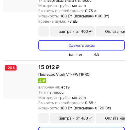
Тип:
вертикальный пылесос
Материал трубы:
металл
Емкость пылесборника:
0.75 л
Мощность:
160 Вт (всасывания 90 Вт)
Уровень шума:
78 дБ
завтра
от 400 ₽
Оплата нали
•
Сделать заказ
ionliner
4.8
15 012 ₽
-
20
%
Пылесос Vitek VT-FW11PRO
4.6
включения:
есть
Тип:
пылесос
Материал трубы:
металл
Емкость пылесборника:
0.68 л
Мощность:
180 Вт (всасывания 120 Вт)
завтра
от 400 ₽
Оплата нали
•