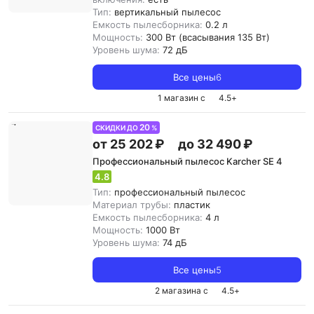
Тип:
вертикальный пылесос
Емкость пылесборника:
0.2 л
Мощность:
300 Вт (всасывания 135 Вт)
Уровень шума:
72 дБ
Все цены
6
1 магазин с
4.5
+
20
СКИДКИ ДО
%
от 25 202 ₽
до 32 490 ₽
Профессиональный пылесос Karcher SE 4
4.8
Тип:
профессиональный пылесос
Материал трубы:
пластик
Емкость пылесборника:
4 л
Мощность:
1000 Вт
Уровень шума:
74 дБ
Все цены
5
2 магазина с
4.5
+