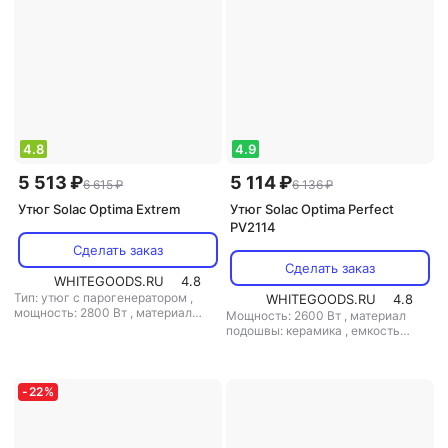
4.8
4.9
5 513 ₽
5 114 ₽
6 615 ₽
6 136 ₽
Утюг Solac Optima Extrem
Утюг Solac Optima Perfect
PV2114
Сделать заказ
Сделать заказ
WHITEGOODS.RU
4.8
Тип: утюг с парогенератором
,
WHITEGOODS.RU
4.8
мощность: 2800 Вт
,
материал
Мощность: 2600 Вт
,
материал
подошвы: керамика
,
емкость
подошвы: керамика
,
емкость
резервуара для воды: 300 мл
резервуара для воды: 380 мл
-
22
%