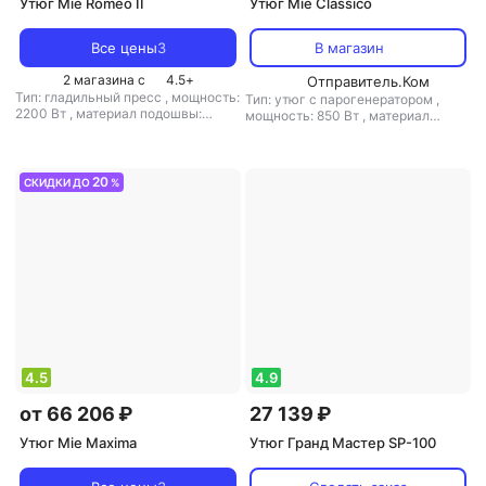
Утюг Mie Romeo II
Утюг Mie Classico
Все цены
3
В магазин
2 магазина с
4.5
+
Отправитель.Ком
Тип: гладильный пресс
,
мощность:
Тип: утюг с парогенератором
,
2200 Вт
,
материал подошвы:
мощность: 850 Вт
,
материал
тефлон
,
емкость резервуара для
подошвы: алюминий
,
емкость
воды: 800 мл
резервуара для воды: 1000 мл
20
СКИДКИ ДО
%
4.5
4.9
от 66 206 ₽
27 139 ₽
Утюг Mie Maxima
Утюг Гранд Мастер SP-100