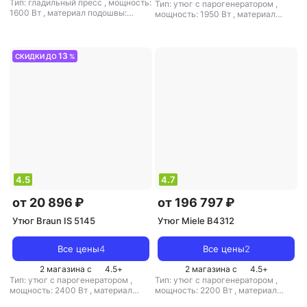
Тип: гладильный пресс
,
мощность:
Тип: утюг с парогенератором
,
1600 Вт
,
материал подошвы:
мощность: 1950 Вт
,
материал
тефлон
,
емкость резервуара для
подошвы: алюминий
,
емкость
воды: 1000 мл
резервуара для воды: 1500 мл
13
СКИДКИ ДО
%
4.5
4.7
от 20 896 ₽
от 196 797 ₽
Утюг Braun IS 5145
Утюг Miele B4312
Все цены
4
Все цены
2
2 магазина с
4.5
+
2 магазина с
4.5
+
Тип: утюг с парогенератором
,
Тип: утюг с парогенератором
,
мощность: 2400 Вт
,
материал
мощность: 2200 Вт
,
материал
подошвы: алюминий
,
емкость
подошвы: нерж. сталь
,
емкость