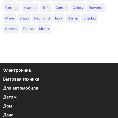
Gorenje
Hyundai
Tefal
Centek
Galaxy
Rowenta
Miele
Braun
Redmond
Bork
Garlyn
Ergolux
Kromax
Taurus
Kitfort
Электроника
Бытовая техника
Для автомобиля
Детям
Дом
Дача