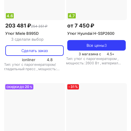
4.6
4.7
203 481 ₽
от 7 450 ₽
254 351 ₽
Утюг Miele B995D
Утюг Hyundai H-SSP2600
3 сделали выбор
Все цены
3
Сделать заказ
3 магазина с
4.5
+
Тип: утюг с парогенератором
,
ionliner
4.8
мощность: 2600 Вт
,
материал
Тип: утюг с парогенератором/
подошвы: титан
,
емкость
гладильный пресс
,
мощность:
резервуара для воды: 200 мл
2550 Вт
,
емкость резервуара для
воды: 840 мл
20
-
31
%
СКИДКИ ДО
%