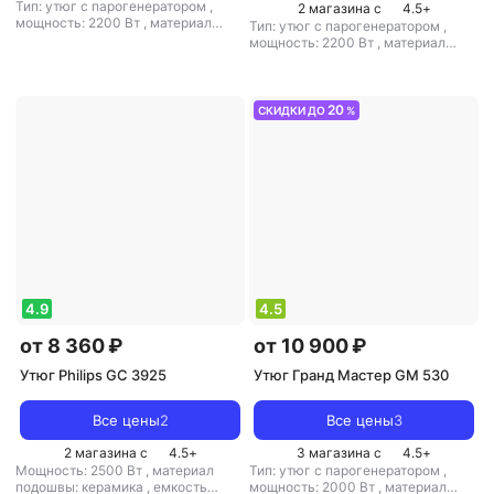
Тип: утюг с парогенератором
,
2 магазина с
4.5
+
мощность: 2200 Вт
,
материал
Тип: утюг с парогенератором
,
подошвы: керамика
,
емкость
мощность: 2200 Вт
,
материал
резервуара для воды: 1000 мл
подошвы: керамика
,
емкость
резервуара для воды: 1500 мл
20
СКИДКИ ДО
%
4.9
4.5
от 8 360 ₽
от 10 900 ₽
Утюг Philips GC 3925
Утюг Гранд Мастер GM 530
Все цены
2
Все цены
3
2 магазина с
4.5
+
3 магазина с
4.5
+
Мощность: 2500 Вт
,
материал
Тип: утюг с парогенератором
,
подошвы: керамика
,
емкость
мощность: 2000 Вт
,
материал