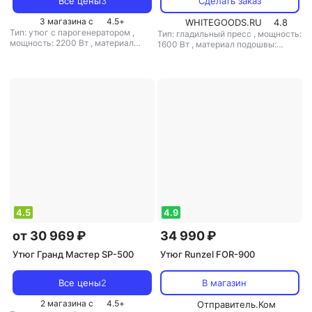
Все цены
3
Сделать заказ
3 магазина с
4.5
+
WHITEGOODS.RU
4.8
Тип: утюг с парогенератором
,
Тип: гладильный пресс
,
мощность:
мощность: 2200 Вт
,
материал
1600 Вт
,
материал подошвы:
подошвы: алюминий
,
емкость
алюминий
,
емкость резервуара
резервуара для воды: 1700 мл
для воды: 1000 мл
4.5
4.9
от 30 969 ₽
34 990 ₽
Утюг Гранд Мастер SP-500
Утюг Runzel FOR-900
Все цены
2
В магазин
2 магазина с
4.5
+
Отправитель.Ком