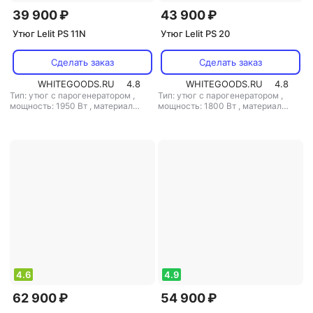
39 900 ₽
43 900 ₽
Утюг Lelit PS 11N
Утюг Lelit PS 20
Сделать заказ
Сделать заказ
WHITEGOODS.RU
4.8
WHITEGOODS.RU
4.8
Тип: утюг с парогенератором
,
Тип: утюг с парогенератором
,
мощность: 1950 Вт
,
материал
мощность: 1800 Вт
,
материал
подошвы: алюминий
,
емкость
подошвы: алюминий
,
емкость
резервуара для воды: 1200 мл
резервуара для воды: 1400 мл
4.6
4.9
62 900 ₽
54 900 ₽