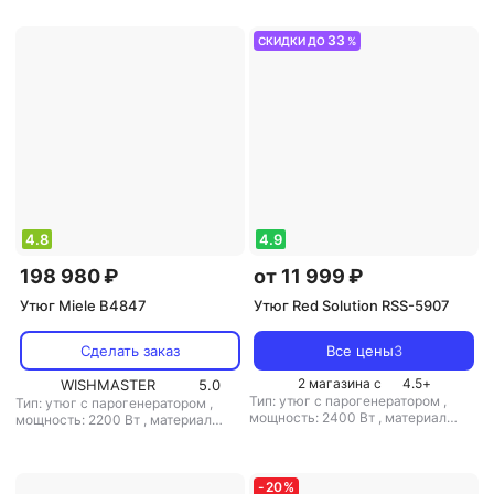
резервуара для воды: 2000 мл
резервуара для воды: 1250 мл
33
СКИДКИ ДО
%
4.8
4.9
198 980 ₽
от 11 999 ₽
Утюг Miele B4847
Утюг Red Solution RSS-5907
Сделать заказ
Все цены
3
2 магазина с
4.5
+
WISHMASTER
5.0
Тип: утюг с парогенератором
,
Тип: утюг с парогенератором
,
мощность: 2400 Вт
,
материал
мощность: 2200 Вт
,
материал
подошвы: керамика
,
емкость
подошвы: тефлон
,
емкость
резервуара для воды: 1700 мл
резервуара для воды: 1250 мл
-
20
%