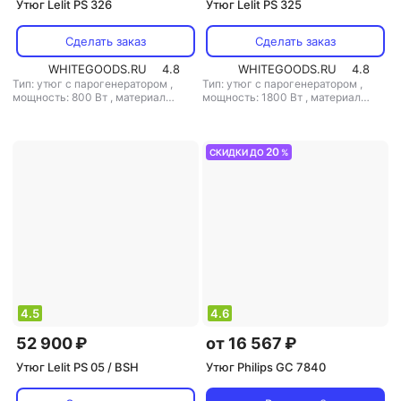
Утюг Lelit PS 326
Утюг Lelit PS 325
Сделать заказ
Сделать заказ
WHITEGOODS.RU
4.8
WHITEGOODS.RU
4.8
Тип: утюг с парогенератором
,
Тип: утюг с парогенератором
,
мощность: 800 Вт
,
материал
мощность: 1800 Вт
,
материал
подошвы: алюминий
,
емкость
подошвы: нерж. сталь
,
емкость
резервуара для воды: 2000 мл
резервуара для воды: 325 мл
20
СКИДКИ ДО
%
4.5
4.6
52 900 ₽
от 16 567 ₽
Утюг Lelit PS 05 / BSH
Утюг Philips GC 7840