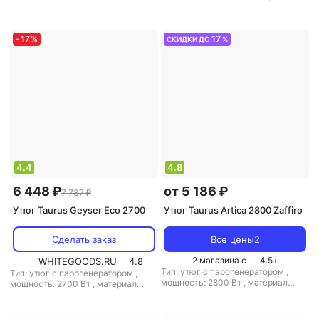
резервуара для воды: 300 мл
подошвы: алюминий
,
емкость
резервуара для воды: 800 мл
-
17
%
17
СКИДКИ ДО
%
4.4
4.8
6 448 ₽
от 5 186 ₽
7 737 ₽
Утюг Taurus Geyser Eco 2700
Утюг Taurus Artica 2800 Zaffiro
Сделать заказ
Все цены
2
2 магазина с
4.5
+
WHITEGOODS.RU
4.8
Тип: утюг с парогенератором
,
Тип: утюг с парогенератором
,
мощность: 2800 Вт
,
материал
мощность: 2700 Вт
,
материал
подошвы: керамика
,
емкость
подошвы: титан
,
емкость
резервуара для воды: 350 мл
резервуара для воды: 350 мл