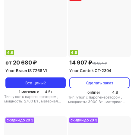
4.6
4.6
от 20 680 ₽
14 907 ₽
18 634 ₽
Утюг Braun IS 7266 VI
Утюг Centek CT-2304
Все цены
2
Сделать заказ
1 магазин с
4.5
+
ionliner
4.8
Тип: утюг с парогенератором
,
Тип: утюг с парогенератором
,
мощность: 2700 Вт
,
материал
мощность: 3000 Вт
,
материал
подошвы: алюминий
,
емкость
подошвы: керамика
,
емкость
резервуара для воды: 2000 мл
резервуара для воды: 1700 мл
20
20
СКИДКИ ДО
%
СКИДКИ ДО
%