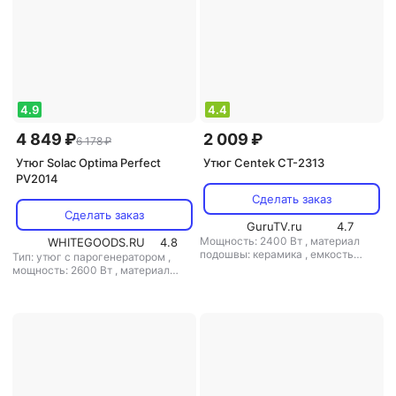
4.9
4.4
4 849 ₽
2 009 ₽
6 178 ₽
Утюг Solac Optima Perfect
Утюг Centek CT-2313
PV2014
Сделать заказ
Сделать заказ
GuruTV.ru
4.7
Мощность: 2400 Вт
,
материал
WHITEGOODS.RU
4.8
подошвы: керамика
,
емкость
Тип: утюг с парогенератором
,
резервуара для воды: 350 мл
мощность: 2600 Вт
,
материал
подошвы: керамика
,
емкость
резервуара для воды: 380 мл