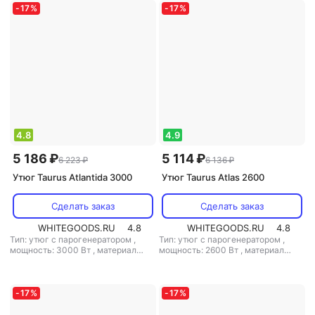
-
17
%
-
17
%
4.8
4.9
5 186 ₽
5 114 ₽
6 223 ₽
6 136 ₽
Утюг Taurus Atlantida 3000
Утюг Taurus Atlas 2600
Сделать заказ
Сделать заказ
WHITEGOODS.RU
4.8
WHITEGOODS.RU
4.8
Тип: утюг с парогенератором
,
Тип: утюг с парогенератором
,
мощность: 3000 Вт
,
материал
мощность: 2600 Вт
,
материал
подошвы: керамика
,
емкость
подошвы: керамика
,
емкость
резервуара для воды: 290 мл
резервуара для воды: 300 мл
-
17
%
-
17
%