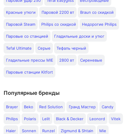
Паровой удар 250
Tefal Easygliss
Беспроводные
Красные утюги
Паровой 2200 вт
Braun со скидкой
Паровой Steam
Philips со скидкой
Недорогие Philips
Паровые со станцией
Гладильные доски и утюг
Tefal Ultimate
Серые
Тефаль черный
Гладильные прессы MIE
2800 вт
Сиреневые
Паровые станции Kitfort
Популярные бренды
Brayer
Beko
Red Solution
Гранд Мастер
Candy
Philips
Polaris
Lelit
Black & Decker
Leonord
Vitek
Haier
Sonnen
Runzel
Zigmund & Shtain
Mie