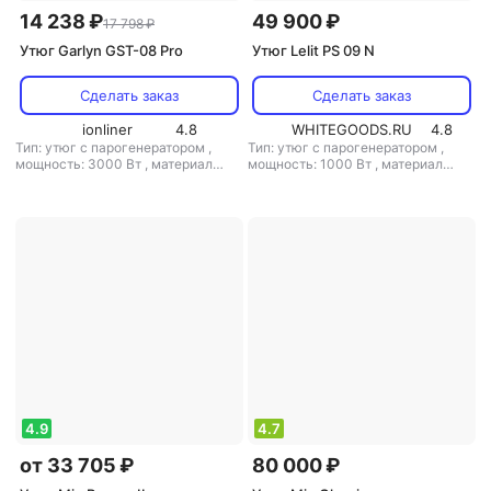
14 238 ₽
49 900 ₽
17 798 ₽
Утюг Garlyn GST-08 Pro
Утюг Lelit PS 09 N
Сделать заказ
Сделать заказ
ionliner
4.8
WHITEGOODS.RU
4.8
Тип: утюг с парогенератором
,
Тип: утюг с парогенератором
,
мощность: 3000 Вт
,
материал
мощность: 1000 Вт
,
материал
подошвы: керамика
,
емкость
подошвы: алюминий
,
емкость
резервуара для воды: 1500 мл
резервуара для воды: 2000 мл
4.9
4.7
от 33 705 ₽
80 000 ₽