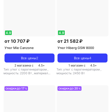
4.9
4.9
от 10 707 ₽
от 21 582 ₽
Утюг Mie Canzone
Утюг Hiberg GSW 8000
Все цены
2
Все цены
4
2 магазина с
4.5
+
1 магазин с
4.5
+
Тип: утюг с парогенератором
,
Тип: утюг с парогенератором
,
мощность: 2200 Вт
,
материал
мощность: 2450 Вт
подошвы: керамика
,
емкость
резервуара для воды: 1500 мл
17
20
СКИДКИ ДО
%
СКИДКИ ДО
%