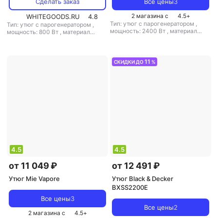
Сделать заказ
Все цены
3
2 магазина с
4.5
+
WHITEGOODS.RU
4.8
Тип: утюг с парогенератором
,
Тип: утюг с парогенератором
,
мощность: 2400 Вт
,
материал
мощность: 800 Вт
,
материал
подошвы: керамика
,
емкость
подошвы: алюминий
,
емкость
резервуара для воды: 1500 мл
резервуара для воды: 2000 мл
11
СКИДКИ ДО
%
4.5
4.5
от 11 049 ₽
от 12 491 ₽
Утюг Mie Vapore
Утюг Black & Decker
BXSS2200E
Все цены
3
Все цены
2
2 магазина с
4.5
+