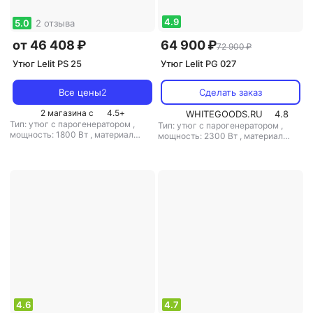
4.9
5.0
2 отзыва
от 46 408 ₽
64 900 ₽
72 900 ₽
Утюг Lelit PS 25
Утюг Lelit PG 027
Все цены
2
Сделать заказ
2 магазина с
4.5
+
WHITEGOODS.RU
4.8
Тип: утюг с парогенератором
,
Тип: утюг с парогенератором
,
мощность: 1800 Вт
,
материал
мощность: 2300 Вт
,
материал
подошвы: алюминий
,
емкость
подошвы: алюминий
резервуара для воды: 2000 мл
4.6
4.7