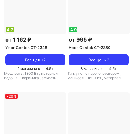
4.7
4.9
от 1 162 ₽
от 995 ₽
Утюг Centek CT-2348
Утюг Centek CT-2360
Все цены
2
Все цены
3
2 магазина с
4.5
+
3 магазина с
4.5
+
Мощность: 1800 Вт
,
материал
Тип: утюг с парогенератором
,
подошвы: керамика
,
емкость
мощность: 1600 Вт
,
материал
резервуара для воды: 200 мл
подошвы: тефлон
,
емкость
резервуара для воды: 320 мл
-
20
%