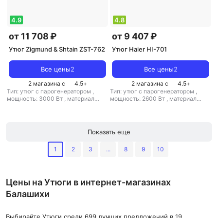
4.9
4.8
от 11 708 ₽
от 9 407 ₽
Утюг Zigmund & Shtain ZST-762
Утюг Haier HI-701
Все цены
2
Все цены
2
2 магазина с
4.5
+
2 магазина с
4.5
+
Тип: утюг с парогенератором
,
Тип: утюг с парогенератором
,
мощность: 3000 Вт
,
материал
мощность: 2600 Вт
,
материал
подошвы: керамика
,
емкость
подошвы: алюминий
,
емкость
резервуара для воды: 1500 мл
резервуара для воды: 1800 мл
Показать еще
1
2
3
...
8
9
10
Цены на Утюги в интернет-магазинах
Балашихи
Выбирайте Утюги среди 699 лучших предложений в 19