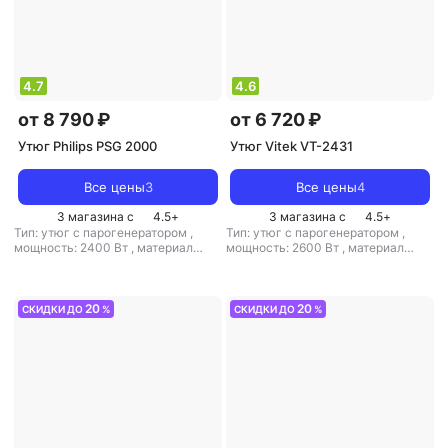
4.7
4.6
от 8 790 ₽
от 6 720 ₽
Утюг Philips PSG 2000
Утюг Vitek VT-2431
Все цены
3
Все цены
4
3 магазина с
4.5
+
3 магазина с
4.5
+
Тип: утюг с парогенератором
,
Тип: утюг с парогенератором
,
мощность: 2400 Вт
,
материал
мощность: 2600 Вт
,
материал
подошвы: керамика
,
емкость
подошвы: керамика
,
емкость
резервуара для воды: 1400 мл
резервуара для воды: 1000 мл
20
20
СКИДКИ ДО
%
СКИДКИ ДО
%