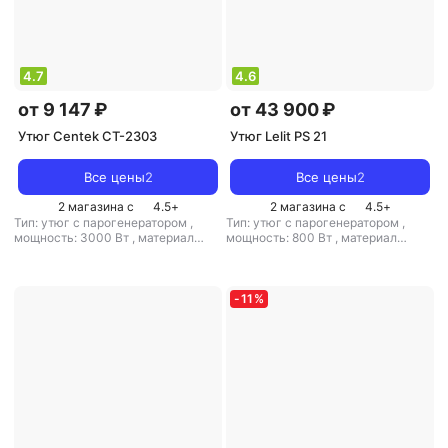
4.7
4.6
от 9 147 ₽
от 43 900 ₽
Утюг Centek CT-2303
Утюг Lelit PS 21
Все цены
2
Все цены
2
2 магазина с
4.5
+
2 магазина с
4.5
+
Тип: утюг с парогенератором
,
Тип: утюг с парогенератором
,
мощность: 3000 Вт
,
материал
мощность: 800 Вт
,
материал
подошвы: керамика
,
емкость
подошвы: алюминий
,
емкость
резервуара для воды: 1700 мл
резервуара для воды: 1400 мл
-
11
%