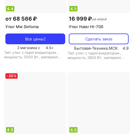
4.4
4.5
от 68 566 ₽
16 999 ₽
24 499 ₽
Утюг Mie Sinfonia
Утюг Haier HI-700
Все цены
2
Сделать заказ
2 магазина с
4.5
+
Бытовая-Техника.МСК
4.9
Тип: утюг с парогенератором
,
Тип: утюг с парогенератором
,
мощность: 2000 Вт
,
материал
мощность: 2600 Вт
,
материал
подошвы: алюминий
,
емкость
подошвы: алюминий
,
емкость
резервуара для воды: 800 мл
резервуара для воды: 1700 мл
-
20
%
4.5
4.5