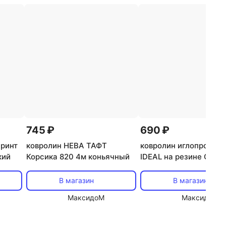
745 ₽
690 ₽
Принт
ковролин НЕВА ТАФТ
ковролин иглопробивн
кий
Корсика 820 4м коньячный
IDEAL на резине Gent 
черный
В магазин
В магазин
МаксидоМ
МаксидоМ