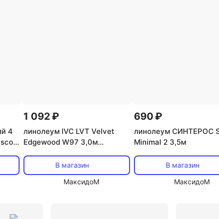
м IVC
Бытовой линолеум Juteks
Полукоммерческий 
Линолеум 1 5 м Tarkett
Линолеум 3 0 м Tarkett
Лино
1 092 ₽
690 ₽
й 4
линолеум IVC LVT Velvet
линолеум СИНТЕРОС S
esco
Edgewood W97 3,0м
Minimal 2 3,5м
2мм/0,5мм
В магазин
В магазин
МаксидоМ
МаксидоМ