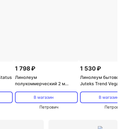
линолеум Tarkett
Бытовой линолеум Tarkett
леум 2 м Tarkett
Линолеум в кредит
1 798 ₽
1 530 ₽
tatus
Линолеум
Линолеум бытовой 3 
полукоммерческий 2 м
Juteks Trend Vegas 26
Tarkett Sprint Pro Toronto 1
антистатический
В магазин
В магазин
Петрович
Петрович