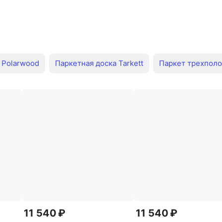
ымчатый
Дуб светло-серый
С фаской темный
Ква
Светло-коричневый
Дуб льняной
Floorwood Meg
 Polarwood
Паркетная доска Tarkett
Паркет трехпол
c Floor
Под бетон
Classen 33 класс 10 мм
Tarkett
r дуб медовый
Dream Floor
Гикори
Egger орех
Дуб ностальгия
Дуб прованс
Tarkett дуб северный
белый
Дуб авиньон
Home
Золотой ламинат
Ду
ината
Дуб айвори
Дуб лигурия
Дуб салерно
Д
й
Дуб брукс ламинат
Дуб античный
Дуб беринг
д из ламината
Купить ламинат
Ламинат 1,5
Ламин
11 540 ₽
11 540 ₽