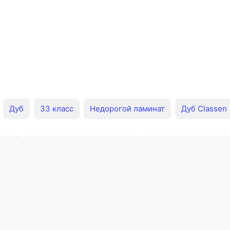
Дуб
33 класс
Недорогой ламинат
Дуб Classen
amonu
32 класс Egger
33 класс Classen
Дуб Kronos
Белый Kronostar
Белый Kronospan
Белый Classen
асс Kronospan
Белый Quick-Step
Дуб Kronospan
Д
с 8 мм
33 с фаской
4 мм
33 класс 12мм
34 кл