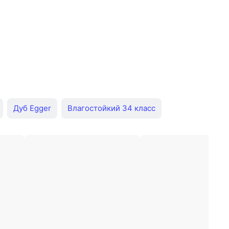
Дуб Egger
Влагостойкий 34 класс
tar
33 класс Tarkett
32 класс Classen
Белый Tarkett
33 класс Kastamonu
уб Tarkett
Дуб Quick-Step
Белый Egger
асса
8мм с фаской
Водостойкий ламинат