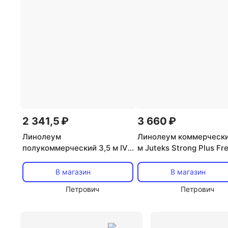
Линолеум 2 м Juteks
Полукоммерческий линолеу
Бытовой линолеум IVC
Линолеум 3 5 м Tarkett
2 341,5 ₽
3 660 ₽
Линолеум
Линолеум коммерчески
полукоммерческий 3,5 м IVC
м Juteks Strong Plus Fr
Inter Granero 538
6063 антистатический
В магазин
В магазин
Петрович
Петрович