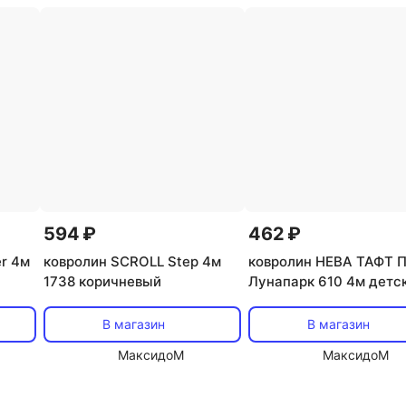
594 ₽
462 ₽
r 4м
ковролин SCROLL Step 4м
ковролин НЕВА ТАФТ 
1738 коричневый
Лунапарк 610 4м детс
В магазин
В магазин
МаксидоМ
МаксидоМ