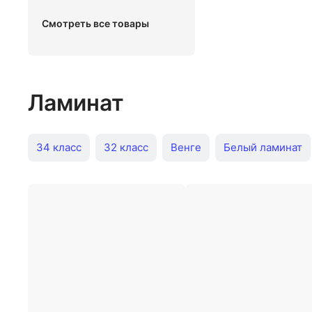
Смотреть все товары
Ламинат
34 класс
32 класс
Венге
Белый ламинат
33 класс Kronospan
33 класс Egger
Дуб Kast
Дуб Pergo
Сосна Egger
Сосна Kastamonu
33 класс Kronostar
32 класс Kastamonu
32 кл
В кредит
С фаской
12 мм
8 мм
33 клас