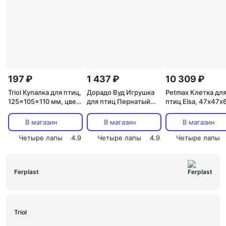
197 ₽
1 437 ₽
10 309 ₽
Triol Купалка для птиц,
Дорадо Вуд Игрушка
Petmax Клетка дл
125x105x110 мм, цвет
для птиц Пернатый
птиц Elsa, 47х47x
в ассортименте
гений
см, черный
В магазин
В магазин
В магазин
Четыре лапы
4.9
Четыре лапы
4.9
Четыре лапы
Ferplast
Triol