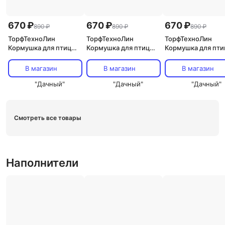
670 ₽
670 ₽
670 ₽
890 ₽
890 ₽
890 ₽
ТорфТехноЛин
ТорфТехноЛин
ТорфТехноЛин
Кормушка для птиц
Кормушка для птиц
Кормушка для пти
Ornito, оранжевый
Ornito, коричневый
Ornito, зеленый
Артикул: КП01-О
Артикул: КП01-К
Артикул: КП01-З
В магазин
В магазин
В магазин
"Дачный"
"Дачный"
"Дачный"
Смотреть все товары
Наполнители