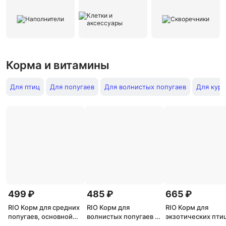
Корма и витамины
Для птиц
Для попугаев
Для волнистых попугаев
Для кур
499 ₽
485 ₽
665 ₽
RIO Корм для средних
RIO Корм для
RIO Корм для
попугаев, основной
волнистых попугаев в
экзотических птиц
рацион, 1кг
период линьки 1 кг
кг