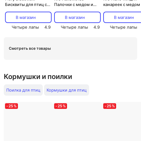
Бисквиты для птиц с
Палочки с медом и
канареек с медом
яблоком, 35 г
орехами для попугаев,
полезными семен
2х75 гр.
2x40 г
В магазин
В магазин
В магазин
Четыре лапы
4.9
Четыре лапы
4.9
Четыре лапы
Смотреть все товары
Кормушки и поилки
Поилка для птиц
Кормушки для птиц
-
25
%
-
25
%
-
25
%