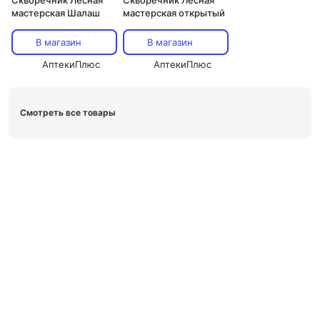
Скворечник Лесная
Скворечник Лесная
мастерская Шалаш
мастерская открытый
В магазин
В магазин
АптекиПлюс
АптекиПлюс
Смотреть все товары