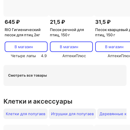
645 ₽
21,5 ₽
31,5 ₽
RIO Гигиенический
Песок речной для
Песок кварцевый 
песок для птиц 2кг
птиц, 150 г
птиц, 150 г
В магазин
В магазин
В магазин
Четыре лапы
4.9
АптекиПлюс
АптекиПлю
Смотреть все товары
Клетки и аксессуары
Клетки для попугаев
Игрушки для попугаев
Деревянные кле