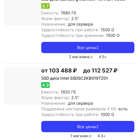
4.7
Емкость:
7680 Гб
Форм-фактор:
2.5”
Назначение:
для сервера
Ударостойкость при работе:
1500 G
Ударостойкость при хранении:
1500 G
Все цены
2
2 магазина с
4.5
+
от 103 488 ₽
до 112 527 ₽
SSD диск Intel SSDSC2KB019TZ01
4.9
Емкость:
1920 Гб
Форм-фактор:
2.5”
Назначение:
для сервера
Поддержка секторов размером 4 Кб:
есть
Ударостойкость при работе:
1000 G
Все цены
2
1 магазин с
4.5
+