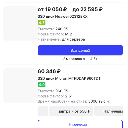
от 19 050 ₽
до 22 595 ₽
SSD диск Huawei 02312EKX
4.5
Емкость:
240 Гб
Форм-фактор:
M.2
Назначение:
для сервера
Все цены
2
2 магазина с
4.5
+
60 346 ₽
SSD диск Micron MTFDDAK960TDT
4.9
Емкость:
960 Гб
Форм-фактор:
2.5”
Время наработки на отказ:
3000 тыс.ч.
завтра
от 550 ₽
Наличными и
•
В магазин