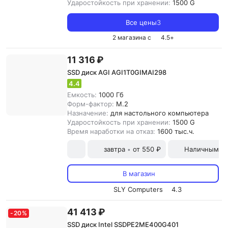
Ударостойкость при хранении:
1500 G
Все цены
3
2 магазина с
4.5
+
11 316 ₽
SSD диск AGI AGI1T0GIMAI298
4.4
Емкость:
1000 Гб
Форм-фактор:
M.2
Назначение:
для настольного компьютера
Ударостойкость при хранении:
1500 G
Время наработки на отказ:
1600 тыс.ч.
завтра
от 550 ₽
Наличными и
•
В магазин
SLY Computers
4.3
41 413 ₽
-
20
%
SSD диск Intel SSDPE2ME400G401