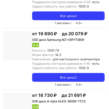
Поддержка секторов размером 4 Кб:
есть
Ударостойкость при работе:
1500 G
Все цены
2
1 магазин с
4.5
+
от 19 890 ₽
до 20 079 ₽
SSD диск Samsung MZ-V9P1T0BW
4.4
Емкость:
1000 Гб
Форм-фактор:
M.2
Назначение:
для настольного компьютера
Поддержка секторов размером 4 Кб:
есть
Ударостойкость при работе:
1500 G
Все цены
2
1 магазин с
4.5
+
от 16 730 ₽
до 21 691 ₽
SSD диск A-data ALEG-960M-1TCS
4.8