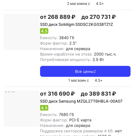
2 магазина с
4.5
+
от 268 889 ₽
до 270 731 ₽
SSD диск Solidigm SSDSC2KG038TZ1Z
4.5
Емкость:
3840 Гб
Форм-фактор:
2.5”
Назначение:
для сервера
Время наработки на отказ:
2000 тыс.ч.
Потребляемая мощность:
3.9 Вт
Все цены
2
1 магазин с
4.5
+
от 316 690 ₽
до 389 831 ₽
SSD диск Samsung MZQL27T6HBLA-00A07
4.5
Емкость:
7680 Гб
Форм-фактор:
PCI-E карта
Назначение:
для сервера
Поддержка секторов размером 4 Кб:
нет