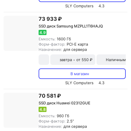
SLY Computers
4.3
73 933 ₽
SSD диск Samsung MZPLL1T6HAJQ
4.9
Емкость:
1600 Гб
Форм-фактор:
PCI-E карта
Назначение:
для сервера
завтра
от 550 ₽
Наличными и
•
В магазин
SLY Computers
4.3
70 581 ₽
SSD диск Huawei 02312GUE
4.8
Емкость:
960 Гб
Форм-фактор:
2.5”
Назначение:
для сервера