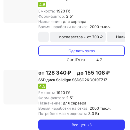
4.5
Емкость:
1920 Гб
Форм-фактор:
2.5”
Назначение:
для сервера
Время наработки на отказ:
2000 тыс.ч.
послезавтра
от 700 ₽
Наличн
•
Сделать заказ
GuruTV.ru
4.7
от 128 340 ₽
до 155 108 ₽
SSD диск Solidigm SSDSC2KG019TZ1Z
4.5
Емкость:
1920 Гб
Форм-фактор:
2.5”
Назначение:
для сервера
Время наработки на отказ:
2000 тыс.ч.
Потребляемая мощность:
3.3 Вт
Все цены
3