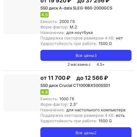
от 19 920 ₽
до 37 256 ₽
SSD диск A-data SLEG-860-2000GCS
4.5
Емкость:
2000 Гб
Форм-фактор:
M.2
Назначение:
для ноутбука
Поддержка секторов размером 4 Кб:
нет
Ударостойкость при работе:
1500 G
Все цены
3
2 магазина с
4.5
+
от 11 700 ₽
до 12 566 ₽
SSD диск Crucial CT1000BX500SSD1
4.8
Емкость:
1000 Гб
Форм-фактор:
2.5”
Назначение:
для настольного компьютера
Поддержка секторов размером 4 Кб:
есть
Ударостойкость при работе:
1500 G
Все цены
2