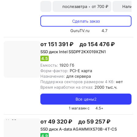
послезавтра
от 700 ₽
Наличн
•
Сделать заказ
GuruTV.ru
4.7
от 151 391 ₽
до 154 476 ₽
SSD диск Intel SSDPF2KX019XZN1
4.5
Емкость:
1920 Гб
Форм-фактор:
PCI-E карта
Назначение:
для сервера
Поддержка секторов размером 4 Кб:
нет
Время наработки на отказ:
2000 тыс.ч.
Все цены
2
1 магазин с
4.5
+
от 49 320 ₽
до 59 257 ₽
SSD диск A-data AGAMMIXS70B-4T-CS
4.9