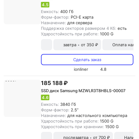
4.5
Емкость:
400 Гб
Форм-фактор:
PCI-E карта
Назначение:
для сервера
Поддержка секторов размером 4 Кб:
есть
Ударостойкость при работе:
1000 G
завтра
от 350 ₽
Оплата нали
•
Сделать заказ
ionliner
4.8
185 188 ₽
SSD диск Samsung MZWLR3T8HBLS-00007
4.6
Емкость:
3840 Гб
Форм-фактор:
2.5”
Назначение:
для настольного компьютера
Ударостойкость при работе:
1500 G
Ударостойкость при хранении:
1500 G
послезавтра
от 700 ₽
Наличн
•