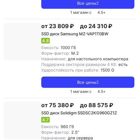
Все цены
2
1 магазин с
4.5
+
от 23 809 ₽
до 24 310 ₽
SSD диск Samsung MZ-VAP1T0BW
4.8
Емкость:
1000 Гб
Форм-фактор:
M.2
Назначение:
для настольного компьютера
Поддержка секторов размером 4 Кб:
есть
Ударостойкость при работе:
1500 G
Все цены
2
1 магазин с
4.5
+
от 75 380 ₽
до 88 575 ₽
SSD диск Solidigm SSDSC2KG960GZ1Z
4.7
Емкость:
960 Гб
Форм-фактор:
2.5”
Назначение:
для сервера