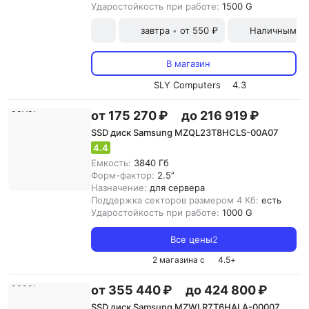
Ударостойкость при работе:
1500 G
завтра
от 550 ₽
Наличными и
•
В магазин
SLY Computers
4.3
от 175 270 ₽
до 216 919 ₽
SSD диск Samsung MZQL23T8HCLS-00A07
4.4
Емкость:
3840 Гб
Форм-фактор:
2.5”
Назначение:
для сервера
Поддержка секторов размером 4 Кб:
есть
Ударостойкость при работе:
1000 G
Все цены
2
2 магазина с
4.5
+
от 355 440 ₽
до 424 800 ₽
SSD диск Samsung MZWLR7T6HALA-00007