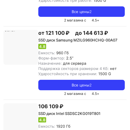
Ударостойкость при работе:
1500 G
Все цены
2
2 магазина с
4.5
+
от 121 100 ₽
до 144 613 ₽
SSD диск Samsung MZILG960HCHQ-00A07
4.8
Емкость:
960 Гб
Форм-фактор:
2.5”
Назначение:
для сервера
Поддержка секторов размером 4 Кб:
нет
Ударостойкость при хранении:
1500 G
Все цены
2
2 магазина с
4.5
+
106 109 ₽
SSD диск Intel SSDSC2KG019T801
4.8
Емкость:
1920 Гб