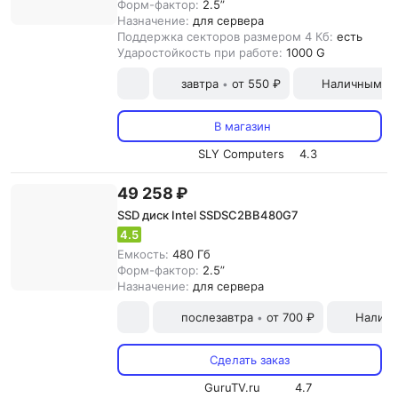
Форм-фактор:
2.5”
Назначение:
для сервера
Поддержка секторов размером 4 Кб:
есть
Ударостойкость при работе:
1000 G
завтра
от 550 ₽
Наличными и
•
В магазин
SLY Computers
4.3
49 258 ₽
SSD диск Intel SSDSC2BB480G7
4.5
Емкость:
480 Гб
Форм-фактор:
2.5”
Назначение:
для сервера
послезавтра
от 700 ₽
Наличн
•
Сделать заказ
GuruTV.ru
4.7