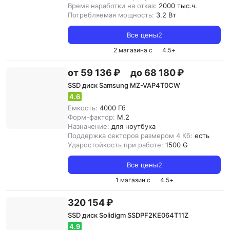
Время наработки на отказ:
2000 тыс.ч.
Потребляемая мощность:
3.2 Вт
Все цены
2
2 магазина с
4.5
+
от 59 136 ₽
до 68 180 ₽
SSD диск Samsung MZ-VAP4T0CW
4.6
Емкость:
4000 Гб
Форм-фактор:
M.2
Назначение:
для ноутбука
Поддержка секторов размером 4 Кб:
есть
Ударостойкость при работе:
1500 G
Все цены
2
1 магазин с
4.5
+
320 154 ₽
SSD диск Solidigm SSDPF2KE064T11Z
4.9