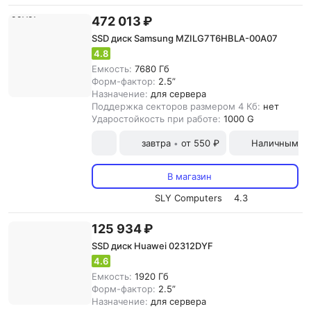
472 013 ₽
SSD диск Samsung MZILG7T6HBLA-00A07
4.8
Емкость:
7680 Гб
Форм-фактор:
2.5”
Назначение:
для сервера
Поддержка секторов размером 4 Кб:
нет
Ударостойкость при работе:
1000 G
завтра
от 550 ₽
Наличными и
•
В магазин
SLY Computers
4.3
125 934 ₽
SSD диск Huawei 02312DYF
4.6
Емкость:
1920 Гб
Форм-фактор:
2.5”
Назначение:
для сервера