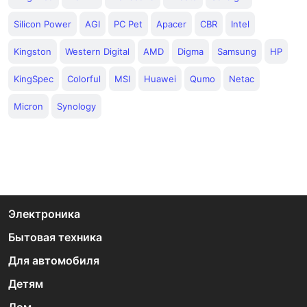
Silicon Power
AGI
PC Pet
Apacer
CBR
Intel
Kingston
Western Digital
AMD
Digma
Samsung
HP
KingSpec
Colorful
MSI
Huawei
Qumo
Netac
Micron
Synology
Электроника
Бытовая техника
Для автомобиля
Детям