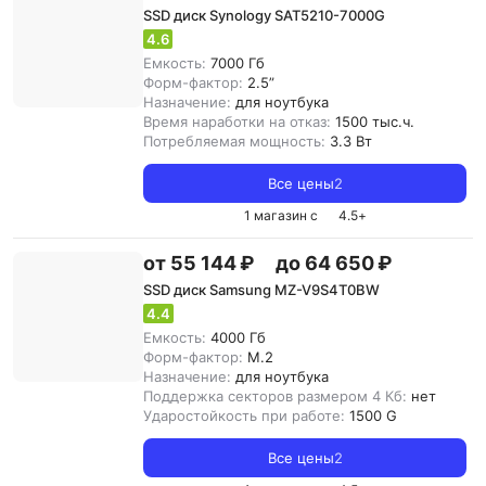
SSD диск Synology SAT5210-7000G
4.6
Емкость:
7000 Гб
Форм-фактор:
2.5”
Назначение:
для ноутбука
Время наработки на отказ:
1500 тыс.ч.
Потребляемая мощность:
3.3 Вт
Все цены
2
1 магазин с
4.5
+
от 55 144 ₽
до 64 650 ₽
SSD диск Samsung MZ-V9S4T0BW
4.4
Емкость:
4000 Гб
Форм-фактор:
M.2
Назначение:
для ноутбука
Поддержка секторов размером 4 Кб:
нет
Ударостойкость при работе:
1500 G
Все цены
2