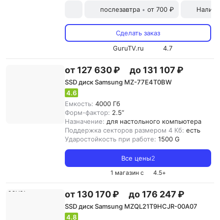
послезавтра
от 700 ₽
Наличн
•
Сделать заказ
GuruTV.ru
4.7
от 127 630 ₽
до 131 107 ₽
SSD диск Samsung MZ-77E4T0BW
4.6
Емкость:
4000 Гб
Форм-фактор:
2.5”
Назначение:
для настольного компьютера
Поддержка секторов размером 4 Кб:
есть
Ударостойкость при работе:
1500 G
Все цены
2
1 магазин с
4.5
+
от 130 170 ₽
до 176 247 ₽
SSD диск Samsung MZQL21T9HCJR-00A07
4.8