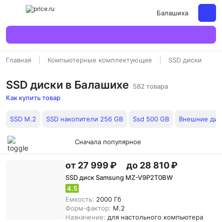
Балашиха
Главная
Компьютерные комплектующие
SSD диски
SSD диски в Балашихе
582 товара
Как купить товар
SSD M.2
SSD накопители 256 GB
Ssd 500 GB
Внешние дис
Сначала популярное
от 27 999 ₽
до 28 810 ₽
SSD диск Samsung MZ-V9P2T0BW
4.5
Емкость:
2000 Гб
Форм-фактор:
M.2
Назначение:
для настольного компьютера