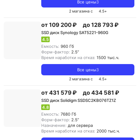
Все цены
3
2 магазина с
4.5
+
от 109 200 ₽
до 128 793 ₽
SSD диск Synology SAT5221-960G
4.5
Емкость:
960 Гб
Форм-фактор:
2.5”
Время наработки на отказ:
1500 тыс.ч.
Все цены
3
2 магазина с
4.5
+
от 431 579 ₽
до 434 581 ₽
SSD диск Solidigm SSDSC2KB076TZ1Z
4.8
Емкость:
7680 Гб
Форм-фактор:
2.5”
Назначение:
для сервера
Время наработки на отказ:
2000 тыс.ч.