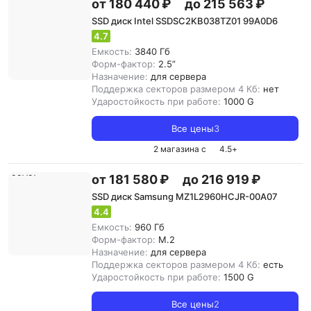
от 180 440 ₽
до 215 563 ₽
SSD диск Intel SSDSC2KB038TZ01 99A0D6
4.7
Емкость:
3840 Гб
Форм-фактор:
2.5”
Назначение:
для сервера
Поддержка секторов размером 4 Кб:
нет
Ударостойкость при работе:
1000 G
Все цены
3
2 магазина с
4.5
+
от 181 580 ₽
до 216 919 ₽
SSD диск Samsung MZ1L2960HCJR-00A07
4.4
Емкость:
960 Гб
Форм-фактор:
M.2
Назначение:
для сервера
Поддержка секторов размером 4 Кб:
есть
Ударостойкость при работе:
1500 G
Все цены
2