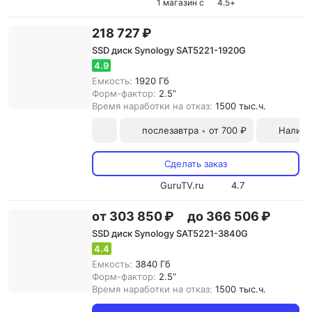
1 магазин с
4.5
+
218 727 ₽
SSD диск Synology SAT5221-1920G
4.9
Емкость:
1920 Гб
Форм-фактор:
2.5”
Время наработки на отказ:
1500 тыс.ч.
послезавтра
от 700 ₽
Наличн
•
Сделать заказ
GuruTV.ru
4.7
от 303 850 ₽
до 366 506 ₽
SSD диск Synology SAT5221-3840G
4.4
Емкость:
3840 Гб
Форм-фактор:
2.5”
Время наработки на отказ:
1500 тыс.ч.