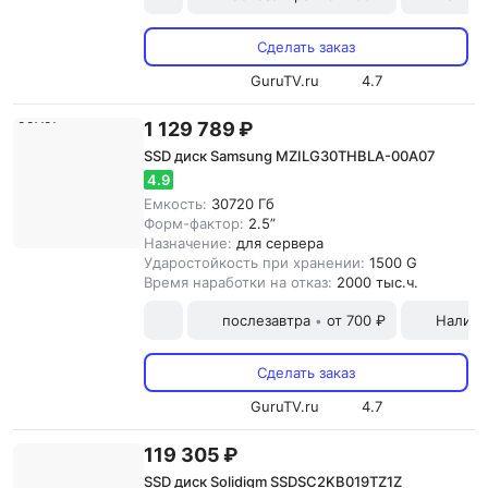
Сделать заказ
GuruTV.ru
4.7
1 129 789 ₽
SSD диск Samsung MZILG30THBLA-00A07
4.9
Емкость:
30720 Гб
Форм-фактор:
2.5”
Назначение:
для сервера
Ударостойкость при хранении:
1500 G
Время наработки на отказ:
2000 тыс.ч.
послезавтра
от 700 ₽
Наличн
•
Сделать заказ
GuruTV.ru
4.7
119 305 ₽
SSD диск Solidigm SSDSC2KB019TZ1Z